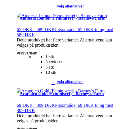
Velg alternativer
Amnesia Lemon (Feminisert) - Barneys Farm
65
DKK
-
589
DKK
Prisområde: 65 DKK til og med
589 DKK
Dette produktet har flere varianter. Alternativene kan
velges på produktsiden
Velg variant:
1 stk.
3 stykker
5 stk
10 stk
Velg alternativer
Acapulco Gold (Feminisert) - Barney's Farm
69
DKK
-
309
DKK
Prisområde: 69 DKK til og med
309 DKK
Dette produktet har flere varianter. Alternativene kan
velges på produktsiden
Velg variant: