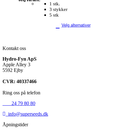
1 stk.
3 stykker
5 stk
Velg alternativer
Kontakt oss
Hydro-Fyn ApS
Apple Alley 3
5592 Ejby
CVR: 40337466
Ring oss på telefon
+45
24 79 80 80
info@superseeds.dk
Åpningstider
Mandag:
11.00 - 18.00