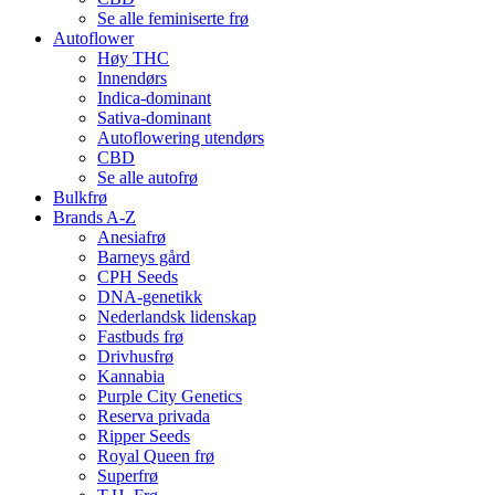
Se alle feminiserte frø
Autoflower
Høy THC
Innendørs
Indica-dominant
Sativa-dominant
Autoflowering utendørs
CBD
Se alle autofrø
Bulkfrø
Brands A-Z
Anesiafrø
Barneys gård
CPH Seeds
DNA-genetikk
Nederlandsk lidenskap
Fastbuds frø
Drivhusfrø
Kannabia
Purple City Genetics
Reserva privada
Ripper Seeds
Royal Queen frø
Superfrø