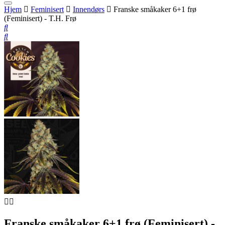
Hjem
Feminisert
Innendørs
Franske småkaker 6+1 frø
(Feminisert) - T.H. Frø
Franske småkaker 6+1 frø (Feminisert) -