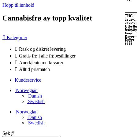
Hopp til innhold
THC
THC
THC
THC
Cannabisfrø av topp kvalitet
20-25%
20-25%
20-25%
10-20%,
20-25%
Utbytte
Utbytte
Utbytte
Utbytte
XXL
XXL
Medium,
Large
Stor
Dager
Dager
Kategorier
Dager
Dager
60-70
60-70
60-65
60-70
Rask og diskret levering
Gratis frø i alle frøbestillinger
Anerkjente merkevarer
Alltid prismatch
Kundeservice
Norwegian
Danish
Swedish
Norwegian
Danish
Swedish
Søk