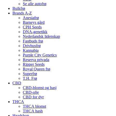
Se alle autofrø
Bulkfrø
Brands A-Z
Anesiafrø
Barneys gård
CPH Seeds
DNA-genetikk
Nederlandsk lidenskap
Fastbuds frø
Drivhusfrø
Kannabia
Purple City Genetics
Reserva privada
Ripper Seeds
Royal Queen frø
Superfrø
T.H. Frø
CBD
CBD-blomst og hasj
CBD-olje
CBD for dyr
THCA
THCA blomst
THCA hash
Headshop