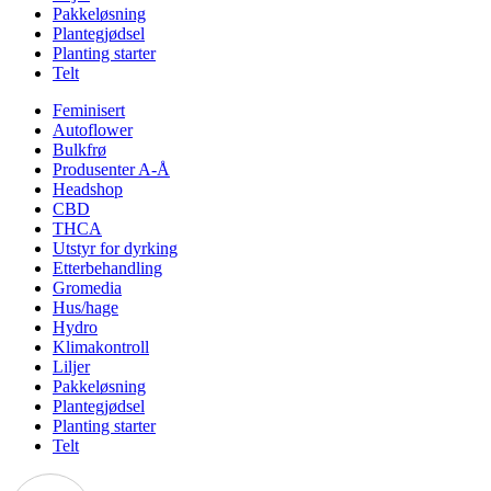
Pakkeløsning
Plantegjødsel
Planting starter
Telt
Feminisert
Autoflower
Bulkfrø
Produsenter A-Å
Headshop
CBD
THCA
Utstyr for dyrking
Etterbehandling
Gromedia
Hus/hage
Hydro
Klimakontroll
Liljer
Pakkeløsning
Plantegjødsel
Planting starter
Telt