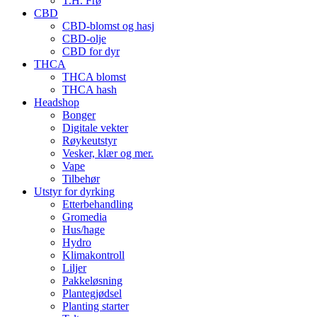
T.H. Frø
CBD
CBD-blomst og hasj
CBD-olje
CBD for dyr
THCA
THCA blomst
THCA hash
Headshop
Bonger
Digitale vekter
Røykeutstyr
Vesker, klær og mer.
Vape
Tilbehør
Utstyr for dyrking
Etterbehandling
Gromedia
Hus/hage
Hydro
Klimakontroll
Liljer
Pakkeløsning
Plantegjødsel
Planting starter