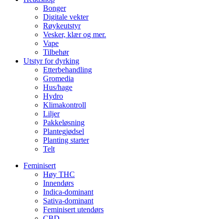
Bonger
Digitale vekter
Røykeutstyr
Vesker, klær og mer.
Vape
Tilbehør
Utstyr for dyrking
Etterbehandling
Gromedia
Hus/hage
Hydro
Klimakontroll
Liljer
Pakkeløsning
Plantegjødsel
Planting starter
Telt
Feminisert
Høy THC
Innendørs
Indica-dominant
Sativa-dominant
Feminisert utendørs
CBD