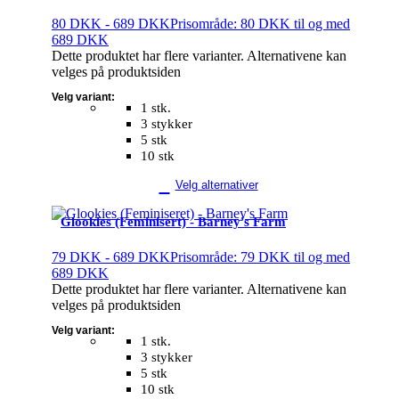
80
DKK
-
689
DKK
Prisområde: 80 DKK til og med
689 DKK
Dette produktet har flere varianter. Alternativene kan
velges på produktsiden
Velg variant:
1 stk.
3 stykker
5 stk
10 stk
Velg alternativer
Glookies (Feminisert) - Barney's Farm
79
DKK
-
689
DKK
Prisområde: 79 DKK til og med
689 DKK
Dette produktet har flere varianter. Alternativene kan
velges på produktsiden
Velg variant:
1 stk.
3 stykker
5 stk
10 stk