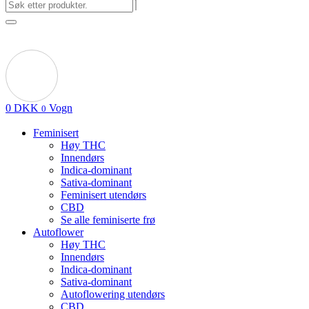
0
DKK
Vogn
0
Feminisert
Høy THC
Innendørs
Indica-dominant
Sativa-dominant
Feminisert utendørs
CBD
Se alle feminiserte frø
Autoflower
Høy THC
Innendørs
Indica-dominant
Sativa-dominant
Autoflowering utendørs
CBD