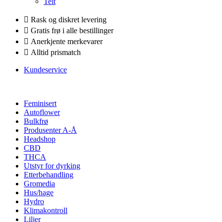
Telt
Rask og diskret levering
Gratis frø i alle bestillinger
Anerkjente merkevarer
Alltid prismatch
Kundeservice
Feminisert
Autoflower
Bulkfrø
Produsenter A-Å
Headshop
CBD
THCA
Utstyr for dyrking
Etterbehandling
Gromedia
Hus/hage
Hydro
Klimakontroll
Liljer