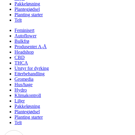
Pakkeløsning
Plantegjødsel
Planting starter
Telt
Feminisert
Autoflower
Bulkfrø
Produsenter A-Å
Headshop
CBD
THCA
Utstyr for dyrking
Etterbehandling
Gromedia
Hus/hage
Hydro
Klimakontroll
Liljer
Pakkeløsning
Plantegjødsel
Planting starter
Telt