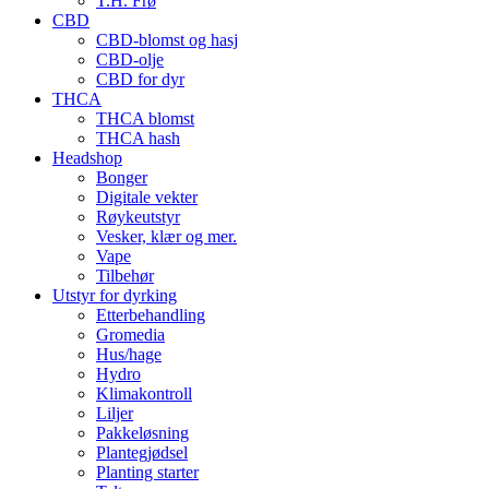
T.H. Frø
CBD
CBD-blomst og hasj
CBD-olje
CBD for dyr
THCA
THCA blomst
THCA hash
Headshop
Bonger
Digitale vekter
Røykeutstyr
Vesker, klær og mer.
Vape
Tilbehør
Utstyr for dyrking
Etterbehandling
Gromedia
Hus/hage
Hydro
Klimakontroll
Liljer
Pakkeløsning
Plantegjødsel
Planting starter