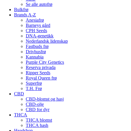
Se alle autofrø
Bulkfrø
Brands A-Z
Anesiafrø
Barneys gård
CPH Seeds
DNA-genetikk
Nederlandsk lidenskap
Fastbuds frø
Drivhusfrø
Kannabia
Purple City Genetics
Reserva privada
Ripper Seeds
Royal Queen frø
Superfrø
T.H. Frø
CBD
CBD-blomst og hasj
CBD-olje
CBD for dyr
THCA
THCA blomst
THCA hash
Headshop