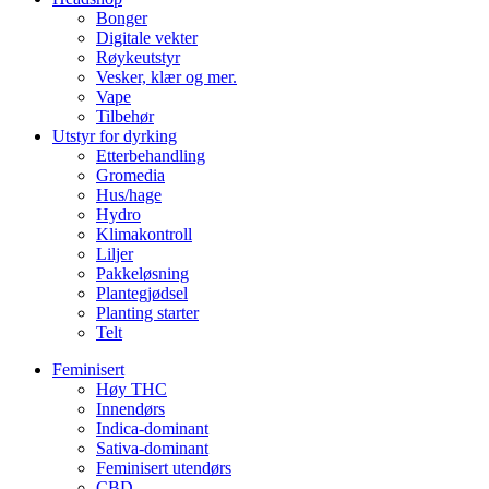
Bonger
Digitale vekter
Røykeutstyr
Vesker, klær og mer.
Vape
Tilbehør
Utstyr for dyrking
Etterbehandling
Gromedia
Hus/hage
Hydro
Klimakontroll
Liljer
Pakkeløsning
Plantegjødsel
Planting starter
Telt
Feminisert
Høy THC
Innendørs
Indica-dominant
Sativa-dominant
Feminisert utendørs
CBD