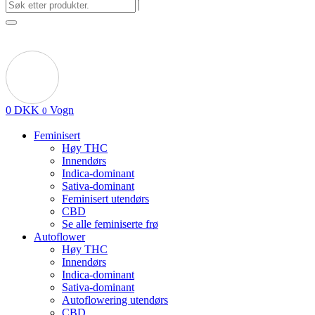
0
DKK
Vogn
0
Feminisert
Høy THC
Innendørs
Indica-dominant
Sativa-dominant
Feminisert utendørs
CBD
Se alle feminiserte frø
Autoflower
Høy THC
Innendørs
Indica-dominant
Sativa-dominant
Autoflowering utendørs
CBD