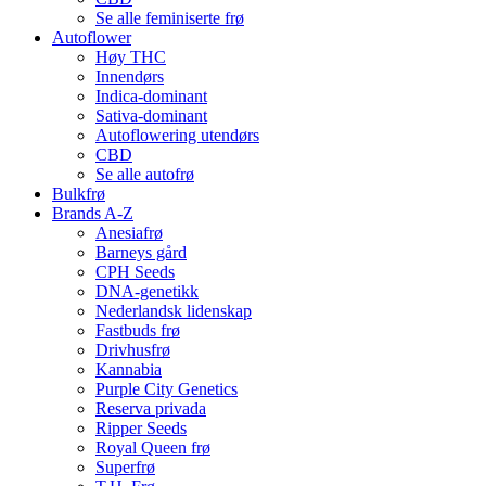
Se alle feminiserte frø
Autoflower
Høy THC
Innendørs
Indica-dominant
Sativa-dominant
Autoflowering utendørs
CBD
Se alle autofrø
Bulkfrø
Brands A-Z
Anesiafrø
Barneys gård
CPH Seeds
DNA-genetikk
Nederlandsk lidenskap
Fastbuds frø
Drivhusfrø
Kannabia
Purple City Genetics
Reserva privada
Ripper Seeds
Royal Queen frø
Superfrø