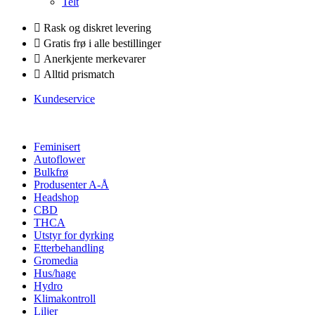
Telt
Rask og diskret levering
Gratis frø i alle bestillinger
Anerkjente merkevarer
Alltid prismatch
Kundeservice
Feminisert
Autoflower
Bulkfrø
Produsenter A-Å
Headshop
CBD
THCA
Utstyr for dyrking
Etterbehandling
Gromedia
Hus/hage
Hydro
Klimakontroll
Liljer