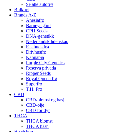
Se alle autofrø
Bulkfrø
Brands A-Z
Anesiafrø
Barneys gård
CPH Seeds
DNA-genetikk
Nederlandsk lidenskap
Fastbuds frø
Drivhusfrø
Kannabia
Purple City Genetics
Reserva privada
Ripper Seeds
Royal Queen frø
Superfrø
T.H. Frø
CBD
CBD-blomst og hasj
CBD-olje
CBD for dyr
THCA
THCA blomst
THCA hash
Headshop