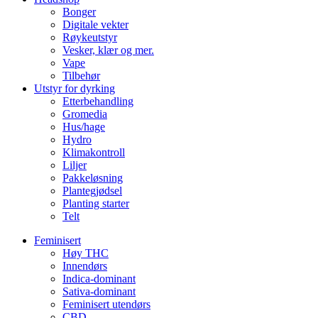
Bonger
Digitale vekter
Røykeutstyr
Vesker, klær og mer.
Vape
Tilbehør
Utstyr for dyrking
Etterbehandling
Gromedia
Hus/hage
Hydro
Klimakontroll
Liljer
Pakkeløsning
Plantegjødsel
Planting starter
Telt
Feminisert
Høy THC
Innendørs
Indica-dominant
Sativa-dominant
Feminisert utendørs
CBD