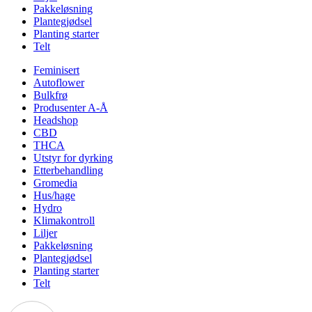
Pakkeløsning
Plantegjødsel
Planting starter
Telt
Feminisert
Autoflower
Bulkfrø
Produsenter A-Å
Headshop
CBD
THCA
Utstyr for dyrking
Etterbehandling
Gromedia
Hus/hage
Hydro
Klimakontroll
Liljer
Pakkeløsning
Plantegjødsel
Planting starter
Telt