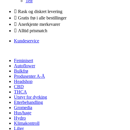
Telt
Rask og diskret levering
Gratis frø i alle bestillinger
Anerkjente merkevarer
Alltid prismatch
Kundeservice
Feminisert
Autoflower
Bulkfrø
Produsenter A-Å
Headshop
CBD
THCA
Utstyr for dyrking
Etterbehandling
Gromedia
Hus/hage
Hydro
Klimakontroll
Liljer