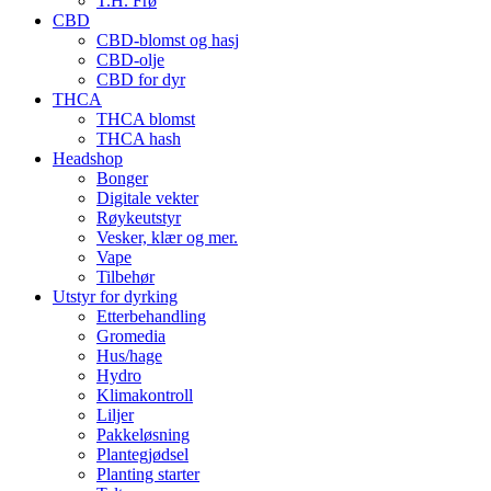
T.H. Frø
CBD
CBD-blomst og hasj
CBD-olje
CBD for dyr
THCA
THCA blomst
THCA hash
Headshop
Bonger
Digitale vekter
Røykeutstyr
Vesker, klær og mer.
Vape
Tilbehør
Utstyr for dyrking
Etterbehandling
Gromedia
Hus/hage
Hydro
Klimakontroll
Liljer
Pakkeløsning
Plantegjødsel
Planting starter