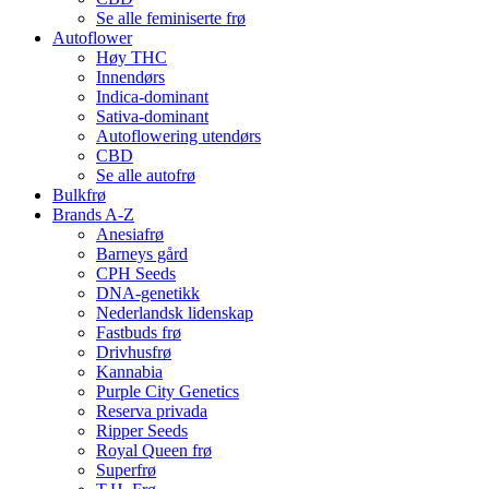
Se alle feminiserte frø
Autoflower
Høy THC
Innendørs
Indica-dominant
Sativa-dominant
Autoflowering utendørs
CBD
Se alle autofrø
Bulkfrø
Brands A-Z
Anesiafrø
Barneys gård
CPH Seeds
DNA-genetikk
Nederlandsk lidenskap
Fastbuds frø
Drivhusfrø
Kannabia
Purple City Genetics
Reserva privada
Ripper Seeds
Royal Queen frø
Superfrø