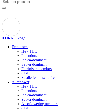
0
DKK
Vogn
0
Feminisert
Høy THC
Innendørs
Indica-dominant
Sativa-dominant
Feminisert utendørs
CBD
Se alle feminiserte frø
Autoflower
Høy THC
Innendørs
Indica-dominant
Sativa-dominant
Autoflowering utendørs
CBD