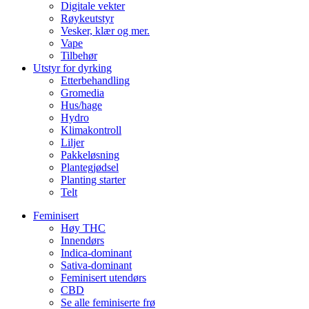
Digitale vekter
Røykeutstyr
Vesker, klær og mer.
Vape
Tilbehør
Utstyr for dyrking
Etterbehandling
Gromedia
Hus/hage
Hydro
Klimakontroll
Liljer
Pakkeløsning
Plantegjødsel
Planting starter
Telt
Feminisert
Høy THC
Innendørs
Indica-dominant
Sativa-dominant
Feminisert utendørs
CBD
Se alle feminiserte frø