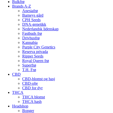
Bulkfrø
Brands A-Z
Anesiafrø
Barneys gård
CPH Seeds
DNA-genetikk
Nederlandsk lidenskap
Fastbuds frø
Drivhusfrø
Kannabia
Purple City Genetics
Reserva privada
Ripper Seeds
Royal Queen frø
Superfrø
T.H. Frø
CBD
CBD-blomst og hasj
CBD-olje
CBD for dyr
THCA
THCA blomst
THCA hash
Headshop
Bonger