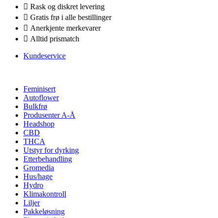
Rask og diskret levering
Gratis frø i alle bestillinger
Anerkjente merkevarer
Alltid prismatch
Kundeservice
Feminisert
Autoflower
Bulkfrø
Produsenter A-Å
Headshop
CBD
THCA
Utstyr for dyrking
Etterbehandling
Gromedia
Hus/hage
Hydro
Klimakontroll
Liljer
Pakkeløsning