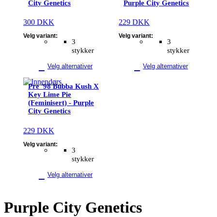
City Genetics
Purple City Genetics
varianter.
varianter.
Alternativene
Alternativene
300
DKK
229
DKK
kan
kan
velges
velges
Velg variant:
Velg variant:
3
3
på
på
stykker
stykker
produktsiden
produktsiden
Velg alternativer
Velg alternativer
Dette
Pre '98 Bubba Kush X
produktet
Key Lime Pie
har
(Feminisert) - Purple
flere
City Genetics
varianter.
Alternativene
229
DKK
kan
velges
Velg variant:
3
på
stykker
produktsiden
Velg alternativer
Purple City Genetics