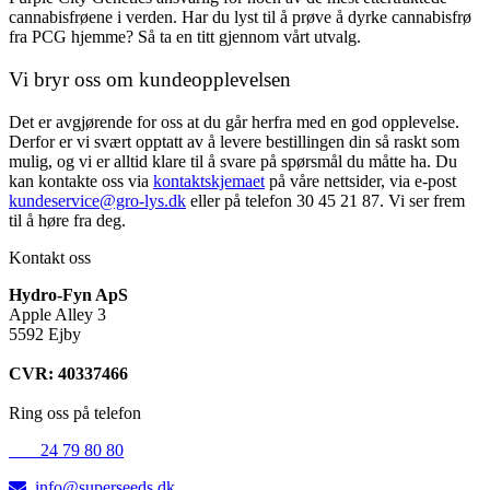
cannabisfrøene i verden. Har du lyst til å prøve å dyrke cannabisfrø
fra PCG hjemme? Så ta en titt gjennom vårt utvalg.
Vi bryr oss om kundeopplevelsen
Det er avgjørende for oss at du går herfra med en god opplevelse.
Derfor er vi svært opptatt av å levere bestillingen din så raskt som
mulig, og vi er alltid klare til å svare på spørsmål du måtte ha. Du
kan kontakte oss via
kontaktskjemaet
på våre nettsider, via e-post
kundeservice@gro-lys.dk
eller på telefon 30 45 21 87. Vi ser frem
til å høre fra deg.
Kontakt oss
Hydro-Fyn ApS
Apple Alley 3
5592 Ejby
CVR: 40337466
Ring oss på telefon
+45
24 79 80 80
info@superseeds.dk