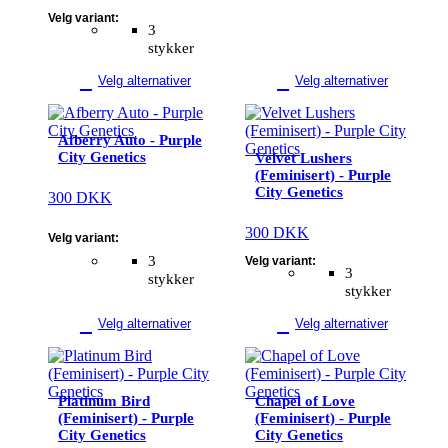
Velg variant:
3
stykker
Velg alternativer
Velg alternativer
Dette
Dette
produktet
produktet
Afberry Auto - Purple
har
har
City Genetics
Velvet Lushers
flere
flere
(Feminisert) - Purple
varianter.
varianter.
City Genetics
300
DKK
Alternativene
Alternativene
kan
kan
300
DKK
velges
velges
Velg variant:
på
på
3
Velg variant:
3
produktsiden
produktsiden
stykker
stykker
Velg alternativer
Velg alternativer
Dette
Dette
produktet
produktet
har
har
Platinum Bird
Chapel of Love
flere
flere
(Feminisert) - Purple
(Feminisert) - Purple
varianter.
varianter.
City Genetics
City Genetics
Alternativene
Alternativene