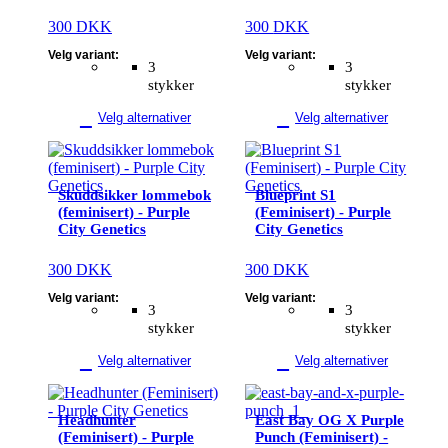
kan
kan
300
DKK
300
DKK
velges
velges
på
på
Velg variant:
Velg variant:
3
3
produktsiden
produktsiden
stykker
stykker
Velg alternativer
Velg alternativer
Dette
Dette
produktet
produktet
har
har
Skuddsikker lommebok
Blueprint S1
flere
flere
(feminisert) - Purple
(Feminisert) - Purple
varianter.
varianter.
City Genetics
City Genetics
Alternativene
Alternativene
kan
kan
300
DKK
300
DKK
velges
velges
på
på
Velg variant:
Velg variant:
3
3
produktsiden
produktsiden
stykker
stykker
Velg alternativer
Velg alternativer
Dette
Dette
produktet
produktet
Headhunter
East Bay OG X Purple
har
har
(Feminisert) - Purple
Punch (Feminisert) -
flere
flere