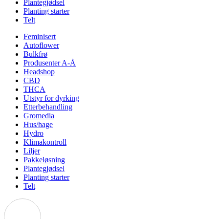
Plantegjødsel
Planting starter
Telt
Feminisert
Autoflower
Bulkfrø
Produsenter A-Å
Headshop
CBD
THCA
Utstyr for dyrking
Etterbehandling
Gromedia
Hus/hage
Hydro
Klimakontroll
Liljer
Pakkeløsning
Plantegjødsel
Planting starter
Telt