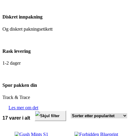
Diskret innpakning
Og diskret pakningsetikett
Rask levering
1-2 dager
Spor pakken din
Track & Trace
Les mer om det
Skjul filter
Sortert
17 varer i alt
etter
propularitet
Dette
Dette