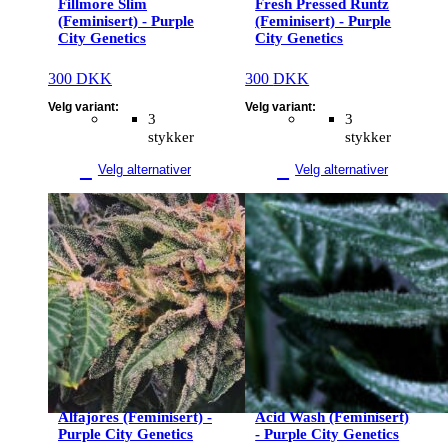
Fillmore Slim
Fresh Pressed Runtz
(Feminisert) - Purple
(Feminisert) - Purple
City Genetics
City Genetics
300
DKK
300
DKK
Velg variant:
Velg variant:
3
3
stykker
stykker
Velg alternativer
Velg alternativer
Dette
Dette
produktet
produktet
har
har
flere
flere
varianter.
varianter.
Alternativene
Alternativene
kan
kan
velges
velges
på
på
produktsiden
produktsiden
Alfajores (Feminisert) -
Acid Wash (Feminisert)
Purple City Genetics
- Purple City Genetics