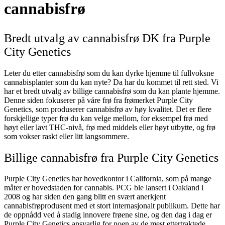
cannabisfrø
Bredt utvalg av cannabisfrø DK fra Purple
City Genetics
Leter du etter cannabisfrø som du kan dyrke hjemme til fullvoksne
cannabisplanter som du kan nyte? Da har du kommet til rett sted. Vi
har et bredt utvalg av billige cannabisfrø som du kan plante hjemme.
Denne siden fokuserer på våre frø fra frømerket Purple City
Genetics, som produserer cannabisfrø av høy kvalitet. Det er flere
forskjellige typer frø du kan velge mellom, for eksempel frø med
høyt eller lavt THC-nivå, frø med middels eller høyt utbytte, og frø
som vokser raskt eller litt langsommere.
Billige cannabisfrø fra Purple City Genetics
Purple City Genetics har hovedkontor i California, som på mange
måter er hovedstaden for cannabis. PCG ble lansert i Oakland i
2008 og har siden den gang blitt en svært anerkjent
cannabisfrøprodusent med et stort internasjonalt publikum. Dette har
de oppnådd ved å stadig innovere frøene sine, og den dag i dag er
Purple City Genetics ansvarlig for noen av de mest ettertraktede