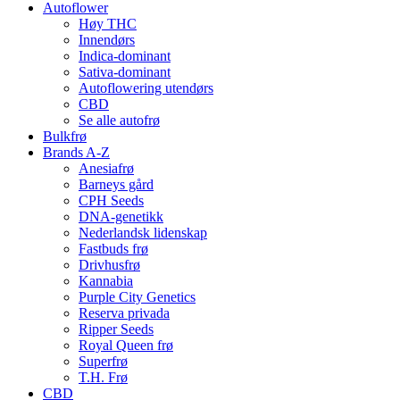
Autoflower
Høy THC
Innendørs
Indica-dominant
Sativa-dominant
Autoflowering utendørs
CBD
Se alle autofrø
Bulkfrø
Brands A-Z
Anesiafrø
Barneys gård
CPH Seeds
DNA-genetikk
Nederlandsk lidenskap
Fastbuds frø
Drivhusfrø
Kannabia
Purple City Genetics
Reserva privada
Ripper Seeds
Royal Queen frø
Superfrø
T.H. Frø
CBD