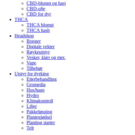
CBD-blomst og hasj
CBD-olje
CBD for dyr
THCA
THCA blomst
THCA hash
Headshop
Bonger
Digitale vekter
Røykeutstyr
Vesker, klær og mer.
Vape
Tilbehør
Utstyr for dyrking
Etterbehandling
Gromedia
Hus/hage
Hydro
Klimakontroll
Liljer
Pakkeløsning
Plantegjødsel
Planting starter
Telt