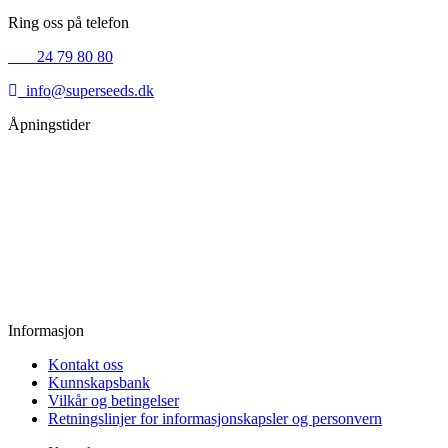
Ring oss på telefon
+45
24 79 80 80
info@superseeds.dk
Åpningstider
Mandag:
11.00 - 18.00
Tirsdag:
11.00 - 18.00
Onsdag:
11.00 - 18.00
Torsdag:
11.00 - 18.00
Fredag:
11.00 - 16.00
Lørdag:
10.00 - 15.00
Søndag:
Stengt
Informasjon
Kontakt oss
Kunnskapsbank
Vilkår og betingelser
Retningslinjer for informasjonskapsler og personvern