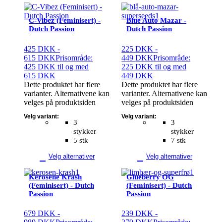
C-Vibez (Feminisert) -
Blue Auto Mazar -
Dutch Passion
Dutch Passion
425
DKK
-
225
DKK
-
615
DKK
Prisområde:
449
DKK
Prisområde:
425 DKK til og med
225 DKK til og med
615 DKK
449 DKK
Dette produktet har flere
Dette produktet har flere
varianter. Alternativene kan
varianter. Alternativene kan
velges på produktsiden
velges på produktsiden
Velg variant:
Velg variant:
3
3
stykker
stykker
5 stk
7 stk
Velg alternativer
Velg alternativer
Kerosene Krash
Glueberry OG
(Feminisert) - Dutch
(Feminisert) - Dutch
Passion
Passion
679
DKK
-
239
DKK
-