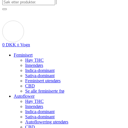
0
DKK
Vogn
0
Feminisert
Høy THC
Innendørs
Indica-dominant
Sativa-dominant
Feminisert utendørs
CBD
Se alle feminiserte frø
Autoflower
Høy THC
Innendørs
Indica-dominant
Sativa-dominant
Autoflowering utendørs
CBD