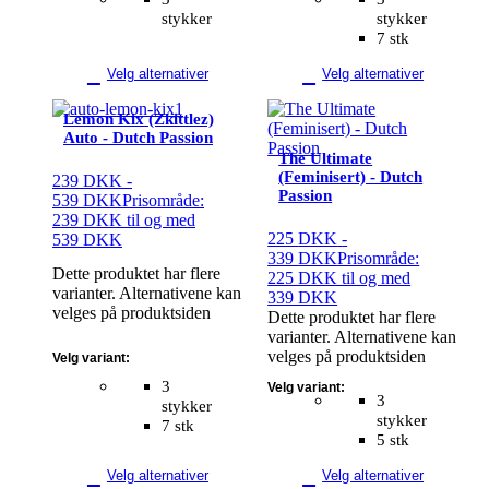
stykker
stykker
7 stk
Velg alternativer
Velg alternativer
Lemon Kix (Zkittlez)
Auto - Dutch Passion
The Ultimate
(Feminisert) - Dutch
239
DKK
-
Passion
539
DKK
Prisområde:
239 DKK til og med
225
DKK
-
539 DKK
339
DKK
Prisområde:
Dette produktet har flere
225 DKK til og med
varianter. Alternativene kan
339 DKK
velges på produktsiden
Dette produktet har flere
varianter. Alternativene kan
velges på produktsiden
Velg variant:
3
Velg variant:
3
stykker
stykker
7 stk
5 stk
Velg alternativer
Velg alternativer