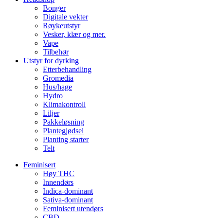
Bonger
Digitale vekter
Røykeutstyr
Vesker, klær og mer.
Vape
Tilbehør
Utstyr for dyrking
Etterbehandling
Gromedia
Hus/hage
Hydro
Klimakontroll
Liljer
Pakkeløsning
Plantegjødsel
Planting starter
Telt
Feminisert
Høy THC
Innendørs
Indica-dominant
Sativa-dominant
Feminisert utendørs
CBD