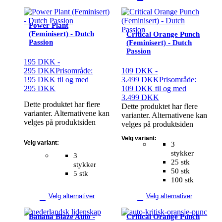
Power Plant
(Feminisert) - Dutch
Critical Orange Punch
Passion
(Feminisert) - Dutch
Passion
195
DKK
-
295
DKK
Prisområde:
109
DKK
-
195 DKK til og med
3.499
DKK
Prisområde:
295 DKK
109 DKK til og med
3.499 DKK
Dette produktet har flere
Dette produktet har flere
varianter. Alternativene kan
varianter. Alternativene kan
velges på produktsiden
velges på produktsiden
Velg variant:
Velg variant:
3
stykker
3
25 stk
stykker
50 stk
5 stk
100 stk
Velg alternativer
Velg alternativer
Banana Blaze Auto -
Critical Orange Punch