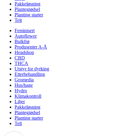
Pakkeløsning
Plantegjødsel
Planting starter
Telt
Feminisert
Autoflower
Bulkfrø
Produsenter A-Å
Headshop
CBD
THCA
Utstyr for dyrking
Etterbehandling
Gromedia
Hus/hage
Hydro
Klimakontroll
Liljer
Pakkeløsning
Plantegjødsel
Planting starter
Telt