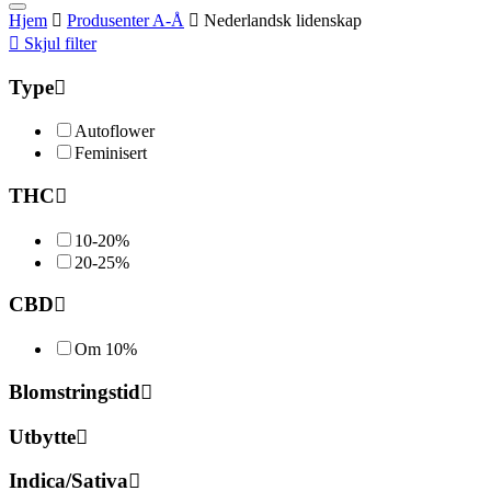
Hjem
Produsenter A-Å
Nederlandsk lidenskap
Skjul filter
Type
Autoflower
Feminisert
THC
10-20%
20-25%
CBD
Om 10%
Blomstringstid
Utbytte
Indica/Sativa