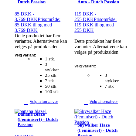
Dutch Passion
Auto - Dutch Passion
85
DKK
-
119
DKK
-
3.769
DKK
Prisområde:
255
DKK
Prisområde:
85 DKK til og med
119 DKK til og med
3.769 DKK
255 DKK
Dette produktet har flere
varianter. Alternativene kan
Dette produktet har flere
velges på produktsiden
varianter. Alternativene kan
velges på produktsiden
Velg variant:
1 stk.
3
Velg variant:
stykker
25 stk
3
7 stk
stykker
50 stk
7 stk
100 stk
Velg alternativer
Velg alternativer
Banana Blaze
(Feminisert) - Dutch
Passion
Skywalker Haze
(Feminisert) - Dutch
Passion