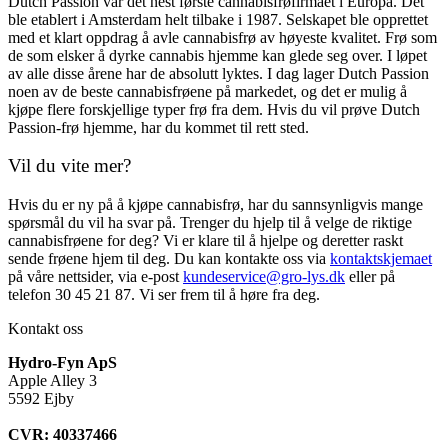
Dutch Passion var det nest første cannabisfrøfirmaet i Europa. Det
ble etablert i Amsterdam helt tilbake i 1987. Selskapet ble opprettet
med et klart oppdrag å avle cannabisfrø av høyeste kvalitet. Frø som
de som elsker å dyrke cannabis hjemme kan glede seg over. I løpet
av alle disse årene har de absolutt lyktes. I dag lager Dutch Passion
noen av de beste cannabisfrøene på markedet, og det er mulig å
kjøpe flere forskjellige typer frø fra dem. Hvis du vil prøve Dutch
Passion-frø hjemme, har du kommet til rett sted.
Vil du vite mer?
Hvis du er ny på å kjøpe cannabisfrø, har du sannsynligvis mange
spørsmål du vil ha svar på. Trenger du hjelp til å velge de riktige
cannabisfrøene for deg? Vi er klare til å hjelpe og deretter raskt
sende frøene hjem til deg. Du kan kontakte oss via
kontaktskjemaet
på våre nettsider, via e-post
kundeservice@gro-lys.dk
eller på
telefon 30 45 21 87. Vi ser frem til å høre fra deg.
Kontakt oss
Hydro-Fyn ApS
Apple Alley 3
5592 Ejby
CVR: 40337466