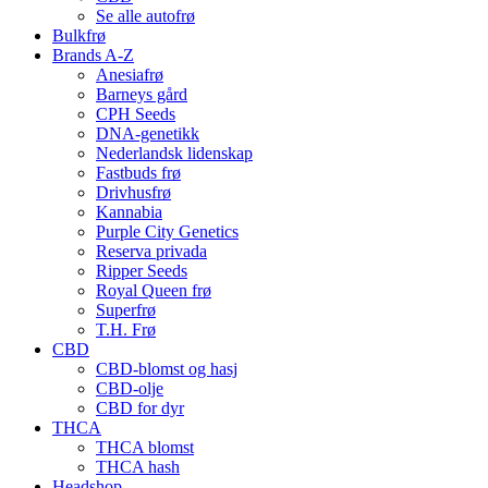
Se alle autofrø
Bulkfrø
Brands A-Z
Anesiafrø
Barneys gård
CPH Seeds
DNA-genetikk
Nederlandsk lidenskap
Fastbuds frø
Drivhusfrø
Kannabia
Purple City Genetics
Reserva privada
Ripper Seeds
Royal Queen frø
Superfrø
T.H. Frø
CBD
CBD-blomst og hasj
CBD-olje
CBD for dyr
THCA
THCA blomst
THCA hash
Headshop