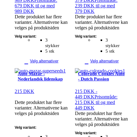
989
DKK
Prisområde:
379
DKK
Prisområde:
679 DKK til og med
239 DKK til og med
989 DKK
379 DKK
Dette produktet har flere
Dette produktet har flere
varianter. Alternativene kan
varianter. Alternativene kan
velges på produktsiden
velges på produktsiden
Velg variant:
Velg variant:
3
3
stykker
stykker
5 stk
5 stk
Velg alternativer
Velg alternativer
Auto Mazar -
Colorado Cookies Auto
Nederlandsk lidenskap
- Dutch Passion
215
DKK
215
DKK
-
449
DKK
Prisområde:
Dette produktet har flere
215 DKK til og med
varianter. Alternativene kan
449 DKK
velges på produktsiden
Dette produktet har flere
varianter. Alternativene kan
velges på produktsiden
Velg variant:
Velg variant:
3
3