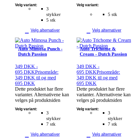
Velg variant:
Velg variant:
3
stykker
5 stk
5 stk
Velg alternativer
Velg alternativer
Auto Mimosa Punch -
Auto Trichome &
Dutch Passion
Cream - Dutch Passion
349
DKK
-
349
DKK
-
695
DKK
Prisområde:
695
DKK
Prisområde:
349 DKK til og med
349 DKK til og med
695 DKK
695 DKK
Dette produktet har flere
Dette produktet har flere
varianter. Alternativene kan
varianter. Alternativene kan
velges på produktsiden
velges på produktsiden
Velg variant:
Velg variant:
3
3
stykker
stykker
7 stk
7 stk
Velg alternativer
Velg alternativer