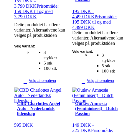
159
DKK
-
3.790
DKK
Prisområde:
159 DKK til og med
195
DKK
-
3.790 DKK
4.499
DKK
Prisområde:
195 DKK til og med
Dette produktet har flere
4.499 DKK
varianter. Alternativene kan
Dette produktet har flere
velges på produktsiden
varianter. Alternativene kan
velges på produktsiden
Velg variant:
Velg variant:
3
3
stykker
stykker
5 stk
5 stk
100 stk
100 stk
Velg alternativer
Velg alternativer
CBD Charlottes Angel
Outlaw Amnesia
Auto - Nederlandsk
(Femininisert) - Dutch
lidenskap
Passion
595
DKK
149
DKK
-
225
DKK
Prisområde: