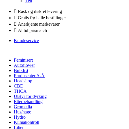
Telt
Rask og diskret levering
Gratis frø i alle bestillinger
Anerkjente merkevarer
Alltid prismatch
Kundeservice
Feminisert
Autoflower
Bulkfrø
Produsenter A-Å
Headshop
CBD
THCA
Utstyr for dyrking
Etterbehandling
Gromedia
Hus/hage
Hydro
Klimakontroll
Liljer