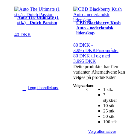
Auto The Ultimate (1
stk.) - Dutch Passion
CBD Blackberry Kush
Auto - nederlandsk
lidenskap
40
DKK
80
DKK
-
3.995
DKK
Prisområde:
80 DKK til og med
3.995 DKK
Dette produktet har flere
varianter. Alternativene kan
velges på produktsiden
Velg variant:
Legg i handlekurv
1 stk.
3
stykker
10 stk
25 stk
50 stk
100 stk
Velg alternativer