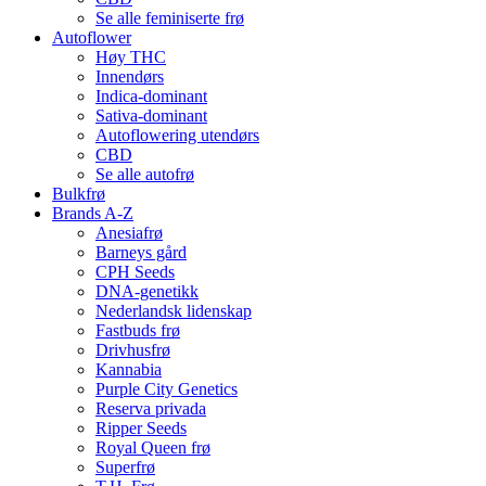
Se alle feminiserte frø
Autoflower
Høy THC
Innendørs
Indica-dominant
Sativa-dominant
Autoflowering utendørs
CBD
Se alle autofrø
Bulkfrø
Brands A-Z
Anesiafrø
Barneys gård
CPH Seeds
DNA-genetikk
Nederlandsk lidenskap
Fastbuds frø
Drivhusfrø
Kannabia
Purple City Genetics
Reserva privada
Ripper Seeds
Royal Queen frø
Superfrø