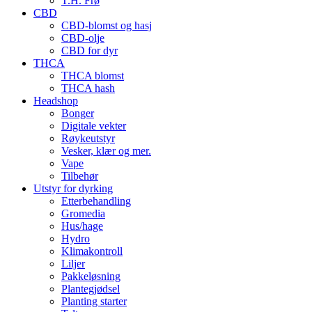
T.H. Frø
CBD
CBD-blomst og hasj
CBD-olje
CBD for dyr
THCA
THCA blomst
THCA hash
Headshop
Bonger
Digitale vekter
Røykeutstyr
Vesker, klær og mer.
Vape
Tilbehør
Utstyr for dyrking
Etterbehandling
Gromedia
Hus/hage
Hydro
Klimakontroll
Liljer
Pakkeløsning
Plantegjødsel
Planting starter