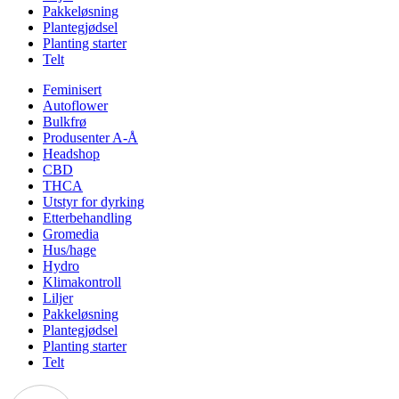
Pakkeløsning
Plantegjødsel
Planting starter
Telt
Feminisert
Autoflower
Bulkfrø
Produsenter A-Å
Headshop
CBD
THCA
Utstyr for dyrking
Etterbehandling
Gromedia
Hus/hage
Hydro
Klimakontroll
Liljer
Pakkeløsning
Plantegjødsel
Planting starter
Telt