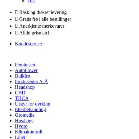
Telt
Rask og diskret levering
Gratis frø i alle bestillinger
Anerkjente merkevarer
Alltid prismatch
Kundeservice
Feminisert
Autoflower
Bulkfrø
Produsenter A-Å
Headshop
CBD
THCA
Utstyr for dyrking
Etterbehandling
Gromedia
Hus/hage
Hydro
Klimakontroll
Liljer