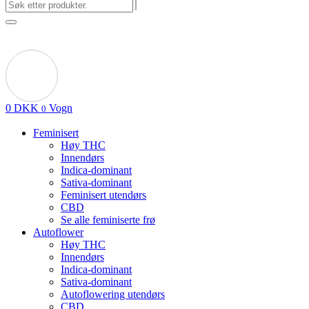
0
DKK
Vogn
0
Feminisert
Høy THC
Innendørs
Indica-dominant
Sativa-dominant
Feminisert utendørs
CBD
Se alle feminiserte frø
Autoflower
Høy THC
Innendørs
Indica-dominant
Sativa-dominant
Autoflowering utendørs
CBD