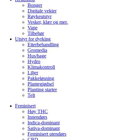
Bonger
Digitale vekter
Røykeutstyr
Vesker, klær og mer.
Vape
Tilbehør
Utstyr for dyrking
Etterbehandling
Gromedia
Hus/hage
Hydro
Klimakontroll
Liljer
Pakkeløsning
Plantegjødsel
Planting starter
Telt
Feminisert
Høy THC
Innendørs
Indica-dominant
Sativa-dominant
Feminisert utendørs
CBD