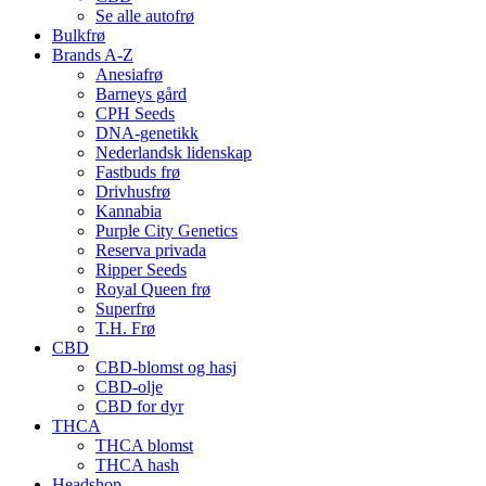
Se alle autofrø
Bulkfrø
Brands A-Z
Anesiafrø
Barneys gård
CPH Seeds
DNA-genetikk
Nederlandsk lidenskap
Fastbuds frø
Drivhusfrø
Kannabia
Purple City Genetics
Reserva privada
Ripper Seeds
Royal Queen frø
Superfrø
T.H. Frø
CBD
CBD-blomst og hasj
CBD-olje
CBD for dyr
THCA
THCA blomst
THCA hash
Headshop