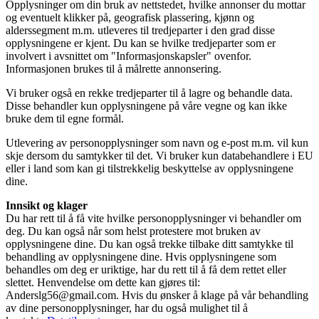
Opplysninger om din bruk av nettstedet, hvilke annonser du mottar
og eventuelt klikker på, geografisk plassering, kjønn og
alderssegment m.m. utleveres til tredjeparter i den grad disse
opplysningene er kjent. Du kan se hvilke tredjeparter som er
involvert i avsnittet om "Informasjonskapsler" ovenfor.
Informasjonen brukes til å målrette annonsering.
Vi bruker også en rekke tredjeparter til å lagre og behandle data.
Disse behandler kun opplysningene på våre vegne og kan ikke
bruke dem til egne formål.
Utlevering av personopplysninger som navn og e-post m.m. vil kun
skje dersom du samtykker til det. Vi bruker kun databehandlere i EU
eller i land som kan gi tilstrekkelig beskyttelse av opplysningene
dine.
Innsikt og klager
Du har rett til å få vite hvilke personopplysninger vi behandler om
deg. Du kan også når som helst protestere mot bruken av
opplysningene dine. Du kan også trekke tilbake ditt samtykke til
behandling av opplysningene dine. Hvis opplysningene som
behandles om deg er uriktige, har du rett til å få dem rettet eller
slettet. Henvendelse om dette kan gjøres til:
Anderslg56@gmail.com. Hvis du ønsker å klage på vår behandling
av dine personopplysninger, har du også mulighet til å