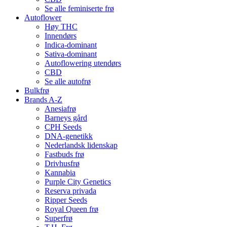
Se alle feminiserte frø
Autoflower
Høy THC
Innendørs
Indica-dominant
Sativa-dominant
Autoflowering utendørs
CBD
Se alle autofrø
Bulkfrø
Brands A-Z
Anesiafrø
Barneys gård
CPH Seeds
DNA-genetikk
Nederlandsk lidenskap
Fastbuds frø
Drivhusfrø
Kannabia
Purple City Genetics
Reserva privada
Ripper Seeds
Royal Queen frø
Superfrø