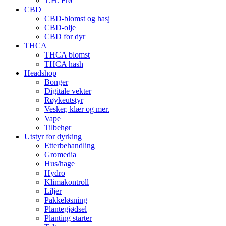
T.H. Frø
CBD
CBD-blomst og hasj
CBD-olje
CBD for dyr
THCA
THCA blomst
THCA hash
Headshop
Bonger
Digitale vekter
Røykeutstyr
Vesker, klær og mer.
Vape
Tilbehør
Utstyr for dyrking
Etterbehandling
Gromedia
Hus/hage
Hydro
Klimakontroll
Liljer
Pakkeløsning
Plantegjødsel
Planting starter