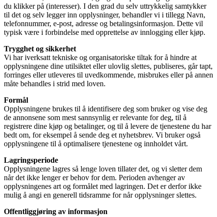
du klikker på (interesser). I den grad du selv uttrykkelig samtykker
til det og selv legger inn opplysninger, behandler vi i tillegg Navn,
telefonnummer, e-post, adresse og betalingsinformasjon. Dette vil
typisk være i forbindelse med opprettelse av innlogging eller kjøp.
Trygghet og sikkerhet
Vi har iverksatt tekniske og organisatoriske tiltak for å hindre at
opplysningene dine utilsiktet eller ulovlig slettes, publiseres, går tapt,
forringes eller utleveres til uvedkommende, misbrukes eller på annen
måte behandles i strid med loven.
Formål
Opplysningene brukes til å identifisere deg som bruker og vise deg
de annonsene som mest sannsynlig er relevante for deg, til å
registrere dine kjøp og betalinger, og til å levere de tjenestene du har
bedt om, for eksempel å sende deg et nyhetsbrev. Vi bruker også
opplysningene til å optimalisere tjenestene og innholdet vårt.
Lagringsperiode
Opplysningene lagres så lenge loven tillater det, og vi sletter dem
når det ikke lenger er behov for dem. Perioden avhenger av
opplysningenes art og formålet med lagringen. Det er derfor ikke
mulig å angi en generell tidsramme for når opplysninger slettes.
Offentliggjøring av informasjon