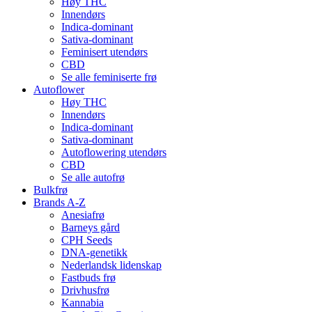
Høy THC
Innendørs
Indica-dominant
Sativa-dominant
Feminisert utendørs
CBD
Se alle feminiserte frø
Autoflower
Høy THC
Innendørs
Indica-dominant
Sativa-dominant
Autoflowering utendørs
CBD
Se alle autofrø
Bulkfrø
Brands A-Z
Anesiafrø
Barneys gård
CPH Seeds
DNA-genetikk
Nederlandsk lidenskap
Fastbuds frø
Drivhusfrø
Kannabia