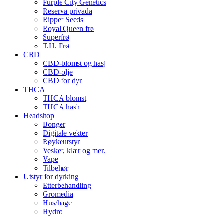
Purple City Genetics
Reserva privada
Ripper Seeds
Royal Queen frø
Superfrø
T.H. Frø
CBD
CBD-blomst og hasj
CBD-olje
CBD for dyr
THCA
THCA blomst
THCA hash
Headshop
Bonger
Digitale vekter
Røykeutstyr
Vesker, klær og mer.
Vape
Tilbehør
Utstyr for dyrking
Etterbehandling
Gromedia
Hus/hage
Hydro