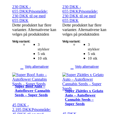
230
DKK
-
230
DKK
-
655
DKK
Prisområde:
655
DKK
Prisområde:
230 DKK til og med
230 DKK til og med
655 DKK
655 DKK
Dette produktet har flere
Dette produktet har flere
varianter. Alternativene kan
varianter. Alternativene kan
velges på produktsiden
velges på produktsiden
Velg variant:
Velg variant:
3
3
stykker
stykker
5 stk
5 stk
10 stk
10 stk
Velg alternativer
Velg alternativer
Super Boof Auto –
Autoflower Cannabis
Super Zkittles x Gelato
Seeds – Super Seeds
Auto – Autoflower
Cannabis Seeds –
Super Seeds
45
DKK
-
2.195
DKK
Prisområde:
45
DKK
-