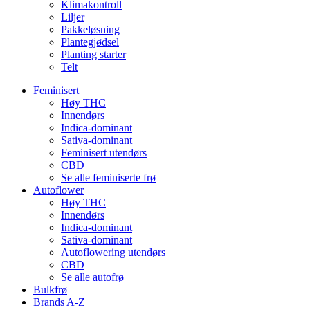
Klimakontroll
Liljer
Pakkeløsning
Plantegjødsel
Planting starter
Telt
Feminisert
Høy THC
Innendørs
Indica-dominant
Sativa-dominant
Feminisert utendørs
CBD
Se alle feminiserte frø
Autoflower
Høy THC
Innendørs
Indica-dominant
Sativa-dominant
Autoflowering utendørs
CBD
Se alle autofrø
Bulkfrø
Brands A-Z