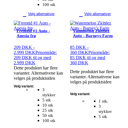
100 stk
Velg alternativer
Velg alternativer
Fremtid #1 Auto -
Vannmelon Zkittlez
Anesia frø
Auto - Barneys Farm
209
DKK
-
85
DKK
-
2.999
DKK
Prisområde:
360
DKK
Prisområde:
209 DKK til og med
85 DKK til og med
2.999 DKK
360 DKK
Dette produktet har flere
Dette produktet har flere
varianter. Alternativene kan
varianter. Alternativene kan
velges på produktsiden
velges på produktsiden
Velg variant:
3
Velg variant:
stykker
5 stk
1 stk.
10 stk
3
25 stk
stykker
50 stk
5 stk
100 stk