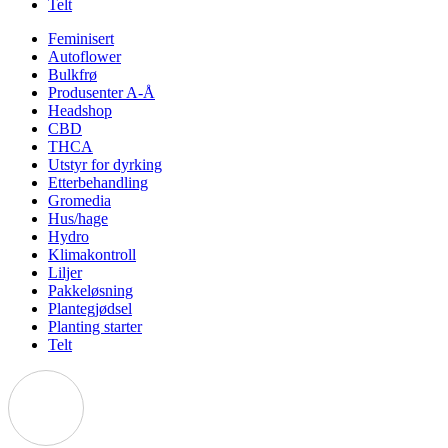
Telt
Feminisert
Autoflower
Bulkfrø
Produsenter A-Å
Headshop
CBD
THCA
Utstyr for dyrking
Etterbehandling
Gromedia
Hus/hage
Hydro
Klimakontroll
Liljer
Pakkeløsning
Plantegjødsel
Planting starter
Telt