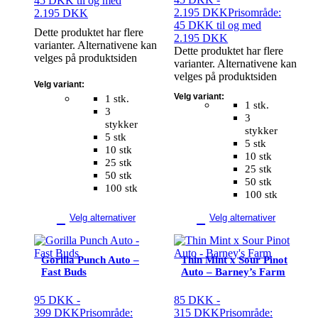
45 DKK til og med
2.195
DKK
Prisområde:
2.195 DKK
45 DKK til og med
Dette produktet har flere
2.195 DKK
varianter. Alternativene kan
Dette produktet har flere
velges på produktsiden
varianter. Alternativene kan
velges på produktsiden
Velg variant:
Velg variant:
1 stk.
1 stk.
3
3
stykker
stykker
5 stk
5 stk
10 stk
10 stk
25 stk
25 stk
50 stk
50 stk
100 stk
100 stk
Velg alternativer
Velg alternativer
Gorilla Punch Auto –
Thin Mint x Sour Pinot
Fast Buds
Auto – Barney’s Farm
95
DKK
-
85
DKK
-
399
DKK
Prisområde:
315
DKK
Prisområde: