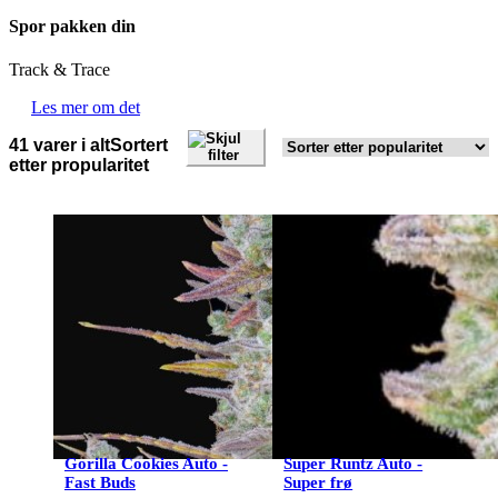
Spor pakken din
Track & Trace
Les mer om det
Skjul
41 varer i alt
Sortert
filter
etter propularitet
Gorilla Cookies Auto -
Super Runtz Auto -
Fast Buds
Super frø