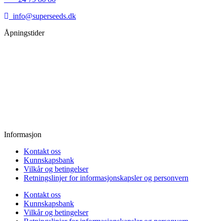
info@superseeds.dk
Åpningstider
Mandag:
11.00 - 18.00
Tirsdag:
11.00 - 18.00
Onsdag:
11.00 - 18.00
Torsdag:
11.00 - 18.00
Fredag:
11.00 - 16.00
Lørdag:
10.00 - 15.00
Søndag:
Stengt
Informasjon
Kontakt oss
Kunnskapsbank
Vilkår og betingelser
Retningslinjer for informasjonskapsler og personvern
Kontakt oss
Kunnskapsbank
Vilkår og betingelser