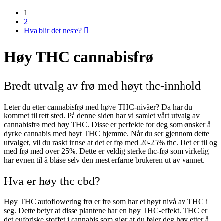
1
2
Hva blir det neste?
Høy THC
cannabisfrø
Bredt utvalg av frø med høyt thc-innhold
Leter du etter cannabisfrø med høye THC-nivåer? Da har du
kommet til rett sted. På denne siden har vi samlet vårt utvalg av
cannabisfrø med høy THC. Disse er perfekte for deg som ønsker å
dyrke cannabis med høyt THC hjemme. Når du ser gjennom dette
utvalget, vil du raskt innse at det er frø med 20-25% thc. Det er til og
med frø med over 25%. Dette er veldig sterke thc-frø som virkelig
har evnen til å blåse selv den mest erfarne brukeren ut av vannet.
Hva er høy thc cbd?
Høy THC autoflowering frø er frø som har et høyt nivå av THC i
seg. Dette betyr at disse plantene har en høy THC-effekt. THC er
det euforiske stoffet i cannabis som gjør at du føler deg høy etter å