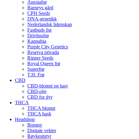
Anesiafrø
Barneys gård
CPH Seeds
DNA-genetikk
Nederlandsk lidenskap
Fastbuds frø
Drivhusfrø
Kannabia
Purple City Genetics
Reserva privada
Ripper Seeds
Royal Queen frø
Superfrø
T.H. Frø
CBD
CBD-blomst og hasj
CBD-olje
CBD for dyr
THCA
THCA blomst
THCA hash
Headshop
Bonger
Digitale vekter
Røykeutstyr