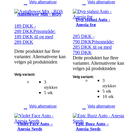
Velg alternativer
Velg alternativer
Autoflower Mix - RQS
Dyp sjalusi Auto -
Anesia frø
189
DKK
-
289
DKK
Prisområde:
285
DKK
-
189 DKK til og med
790
DKK
Prisområde:
289 DKK
285 DKK til og med
Dette produktet har flere
790 DKK
varianter. Alternativene kan
Dette produktet har flere
velges på produktsiden
varianter. Alternativene kan
velges på produktsiden
Velg variant:
Velg variant:
3
3
stykker
stykker
5 stk
5 stk
10 stk
Velg alternativer
Velg alternativer
Violet Face Auto –
Epic Buzz Auto –
Anesia Seeds
Anesia Seeds