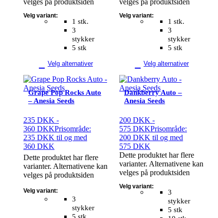
velges på produktsiden
velges på produktsiden
Velg variant:
Velg variant:
1 stk.
1 stk.
3
3
stykker
stykker
5 stk
5 stk
Velg alternativer
Velg alternativer
Grape Pop Rocks Auto
Dankberry Auto –
– Anesia Seeds
Anesia Seeds
235
DKK
-
200
DKK
-
360
DKK
Prisområde:
575
DKK
Prisområde:
235 DKK til og med
200 DKK til og med
360 DKK
575 DKK
Dette produktet har flere
Dette produktet har flere
varianter. Alternativene kan
varianter. Alternativene kan
velges på produktsiden
velges på produktsiden
Velg variant:
Velg variant:
3
3
stykker
stykker
5 stk
5 stk