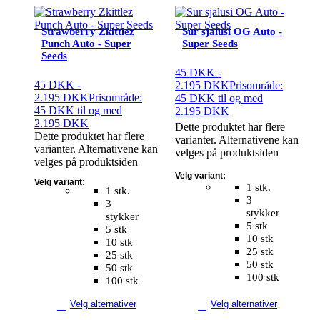
Strawberry Zkittlez
Sur sjalusi OG Auto -
Punch Auto - Super
Super Seeds
Seeds
45
DKK
-
45
DKK
-
2.195
DKK
Prisområde:
2.195
DKK
Prisområde:
45 DKK til og med
45 DKK til og med
2.195 DKK
2.195 DKK
Dette produktet har flere
Dette produktet har flere
varianter. Alternativene kan
varianter. Alternativene kan
velges på produktsiden
velges på produktsiden
Velg variant:
Velg variant:
1 stk.
1 stk.
3
3
stykker
stykker
5 stk
5 stk
10 stk
10 stk
25 stk
25 stk
50 stk
50 stk
100 stk
100 stk
Velg alternativer
Velg alternativer