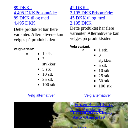
89
DKK
-
45
DKK
-
4.495
DKK
Prisområde:
2.195
DKK
Prisområde:
89 DKK til og med
45 DKK til og med
4.495 DKK
2.195 DKK
Dette produktet har flere
Dette produktet har flere
varianter. Alternativene kan
varianter. Alternativene kan
velges på produktsiden
velges på produktsiden
Velg variant:
Velg variant:
1 stk.
1 stk.
3
3
stykker
stykker
5 stk
5 stk
10 stk
10 stk
25 stk
25 stk
50 stk
100 stk
100 stk
Velg alternativer
Velg alternativer
Frozen Black Cherry
Auto - Anesia frø