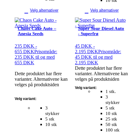
10 stk
Velg alternativer
Velg alternativer
Chaos Cake Auto –
Super Sour Diesel Auto
Anesia Seeds
- Superfrø
235
DKK
-
45
DKK
-
655
DKK
Prisområde:
2.195
DKK
Prisområde:
235 DKK til og med
45 DKK til og med
655 DKK
2.195 DKK
Dette produktet har flere
Dette produktet har flere
varianter. Alternativene kan
varianter. Alternativene kan
velges på produktsiden
velges på produktsiden
Velg variant:
1 stk.
3
Velg variant:
stykker
3
5 stk
stykker
10 stk
5 stk
25 stk
10 stk
50 stk
100 stk