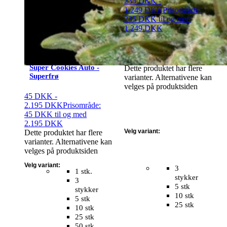
235
DKK
-
1.249
DKK
Prisområde:
235 DKK til og med
1.249 DKK
Super Cookies Auto -
Dette produktet har flere
Superfrø
varianter. Alternativene kan
velges på produktsiden
45
DKK
-
2.195
DKK
Prisområde:
45 DKK til og med
2.195 DKK
Velg variant:
Dette produktet har flere
varianter. Alternativene kan
velges på produktsiden
Velg variant:
3
1 stk.
stykker
3
5 stk
stykker
10 stk
5 stk
25 stk
10 stk
25 stk
50 stk