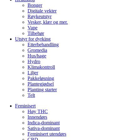
Bonger
Digitale vekter
Røykeutstyr
Vesker, klær og mer.
Vape
Tilbehør
Utstyr for dyrking
Etterbehandling
Gromedia
Hus/hage
Hydro
Klimakontroll
Liljer
Pakkeløsning
Plantegjødsel
Planting starter
Telt
Feminisert
Høy THC
Innendørs
Indica-dominant
Sativa-dominant
Feminisert utendørs
CBD