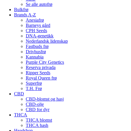
Se alle autofrø
Bulkfrø
Brands A-Z
Anesiafrø
Barneys gård
CPH Seeds
DNA-genetikk
Nederlandsk lidenskap
Fastbuds frø
Drivhusfrø
Kannabia
Purple City Genetics
Reserva privada
Ripper Seeds
Royal Queen frø
Superfrø
T.H. Frø
CBD
CBD-blomst og hasj
CBD-olje
CBD for dyr
THCA
THCA blomst
THCA hash
Headshop