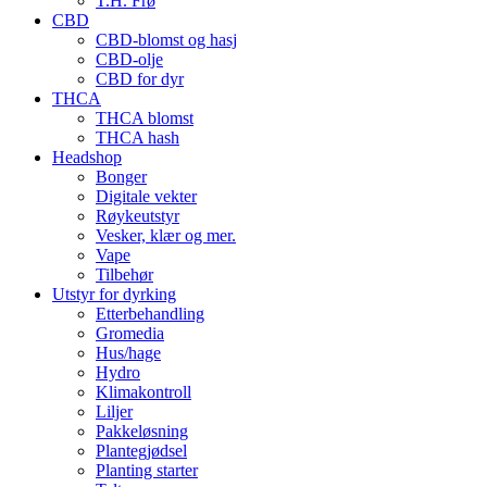
T.H. Frø
CBD
CBD-blomst og hasj
CBD-olje
CBD for dyr
THCA
THCA blomst
THCA hash
Headshop
Bonger
Digitale vekter
Røykeutstyr
Vesker, klær og mer.
Vape
Tilbehør
Utstyr for dyrking
Etterbehandling
Gromedia
Hus/hage
Hydro
Klimakontroll
Liljer
Pakkeløsning
Plantegjødsel
Planting starter