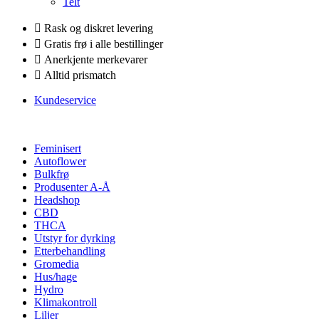
Telt
Rask og diskret levering
Gratis frø i alle bestillinger
Anerkjente merkevarer
Alltid prismatch
Kundeservice
Feminisert
Autoflower
Bulkfrø
Produsenter A-Å
Headshop
CBD
THCA
Utstyr for dyrking
Etterbehandling
Gromedia
Hus/hage
Hydro
Klimakontroll
Liljer