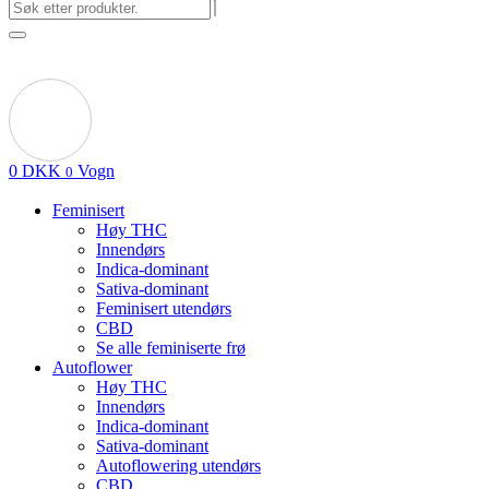
0
DKK
Vogn
0
Feminisert
Høy THC
Innendørs
Indica-dominant
Sativa-dominant
Feminisert utendørs
CBD
Se alle feminiserte frø
Autoflower
Høy THC
Innendørs
Indica-dominant
Sativa-dominant
Autoflowering utendørs
CBD