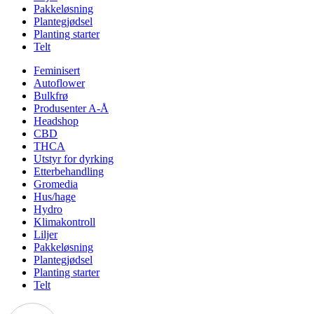
Pakkeløsning
Plantegjødsel
Planting starter
Telt
Feminisert
Autoflower
Bulkfrø
Produsenter A-Å
Headshop
CBD
THCA
Utstyr for dyrking
Etterbehandling
Gromedia
Hus/hage
Hydro
Klimakontroll
Liljer
Pakkeløsning
Plantegjødsel
Planting starter
Telt