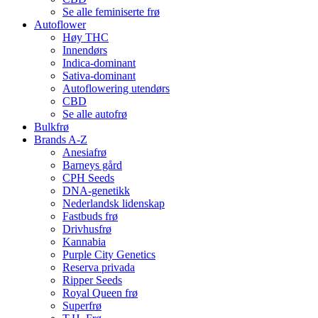
Se alle feminiserte frø
Autoflower
Høy THC
Innendørs
Indica-dominant
Sativa-dominant
Autoflowering utendørs
CBD
Se alle autofrø
Bulkfrø
Brands A-Z
Anesiafrø
Barneys gård
CPH Seeds
DNA-genetikk
Nederlandsk lidenskap
Fastbuds frø
Drivhusfrø
Kannabia
Purple City Genetics
Reserva privada
Ripper Seeds
Royal Queen frø
Superfrø