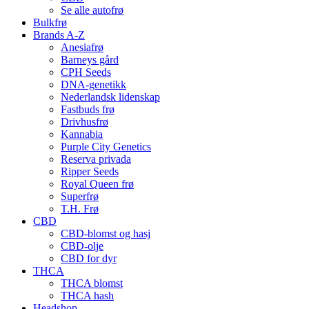
Se alle autofrø
Bulkfrø
Brands A-Z
Anesiafrø
Barneys gård
CPH Seeds
DNA-genetikk
Nederlandsk lidenskap
Fastbuds frø
Drivhusfrø
Kannabia
Purple City Genetics
Reserva privada
Ripper Seeds
Royal Queen frø
Superfrø
T.H. Frø
CBD
CBD-blomst og hasj
CBD-olje
CBD for dyr
THCA
THCA blomst
THCA hash
Headshop