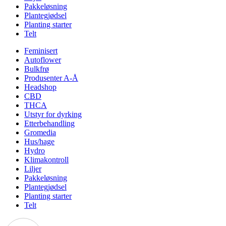
Pakkeløsning
Plantegjødsel
Planting starter
Telt
Feminisert
Autoflower
Bulkfrø
Produsenter A-Å
Headshop
CBD
THCA
Utstyr for dyrking
Etterbehandling
Gromedia
Hus/hage
Hydro
Klimakontroll
Liljer
Pakkeløsning
Plantegjødsel
Planting starter
Telt