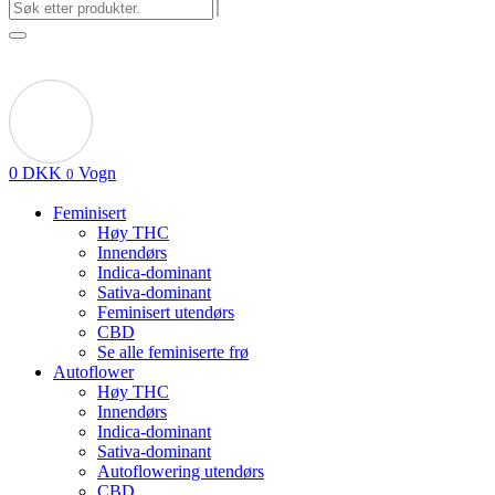
0
DKK
Vogn
0
Feminisert
Høy THC
Innendørs
Indica-dominant
Sativa-dominant
Feminisert utendørs
CBD
Se alle feminiserte frø
Autoflower
Høy THC
Innendørs
Indica-dominant
Sativa-dominant
Autoflowering utendørs
CBD