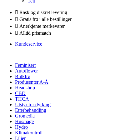
Telt
Rask og diskret levering
Gratis frø i alle bestillinger
Anerkjente merkevarer
Alltid prismatch
Kundeservice
Feminisert
Autoflower
Bulkfrø
Produsenter A-Å
Headshop
CBD
THCA
Utstyr for dyrking
Etterbehandling
Gromedia
Hus/hage
Hydro
Klimakontroll
Liljer