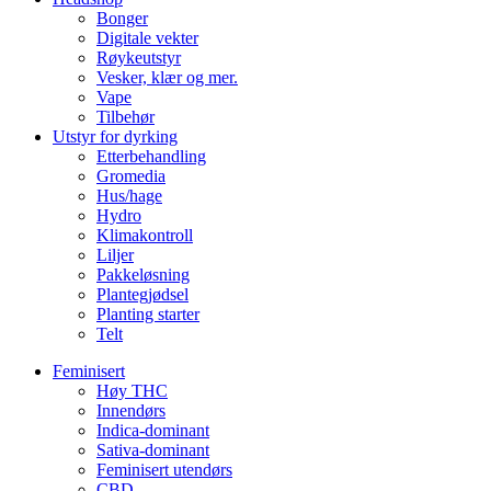
Bonger
Digitale vekter
Røykeutstyr
Vesker, klær og mer.
Vape
Tilbehør
Utstyr for dyrking
Etterbehandling
Gromedia
Hus/hage
Hydro
Klimakontroll
Liljer
Pakkeløsning
Plantegjødsel
Planting starter
Telt
Feminisert
Høy THC
Innendørs
Indica-dominant
Sativa-dominant
Feminisert utendørs
CBD