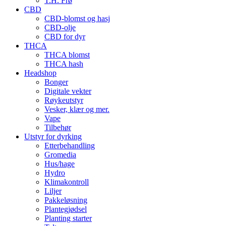
T.H. Frø
CBD
CBD-blomst og hasj
CBD-olje
CBD for dyr
THCA
THCA blomst
THCA hash
Headshop
Bonger
Digitale vekter
Røykeutstyr
Vesker, klær og mer.
Vape
Tilbehør
Utstyr for dyrking
Etterbehandling
Gromedia
Hus/hage
Hydro
Klimakontroll
Liljer
Pakkeløsning
Plantegjødsel
Planting starter