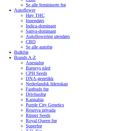
Se alle feminiserte frø
Autoflower
Høy THC
Innendørs
Indica-dominant
Sativa-dominant
Autoflowering utendørs
CBD
Se alle autofrø
Bulkfrø
Brands A-Z
Anesiafrø
Barneys gård
CPH Seeds
DNA-genetikk
Nederlandsk lidenskap
Fastbuds frø
Drivhusfrø
Kannabia
Purple City Genetics
Reserva privada
Ripper Seeds
Royal Queen frø
Superfrø