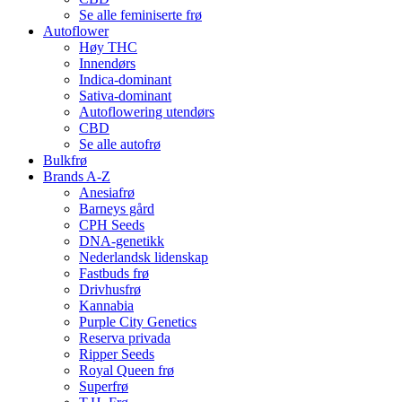
Se alle feminiserte frø
Autoflower
Høy THC
Innendørs
Indica-dominant
Sativa-dominant
Autoflowering utendørs
CBD
Se alle autofrø
Bulkfrø
Brands A-Z
Anesiafrø
Barneys gård
CPH Seeds
DNA-genetikk
Nederlandsk lidenskap
Fastbuds frø
Drivhusfrø
Kannabia
Purple City Genetics
Reserva privada
Ripper Seeds
Royal Queen frø
Superfrø