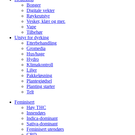
Bonger
Digitale vekter
Røykeutstyr
Vesker, klær og mer.
Vape
Tilbehør
Utstyr for dyrking
Etterbehandling
Gromedia
Hus/hage
Hydro
Klimakontroll
Liljer
Pakkeløsning
Plantegjødsel
Planting starter
Telt
Feminisert
Høy THC
Innendørs
Indica-dominant
Sativa-dominant
Feminisert utendørs
CBD