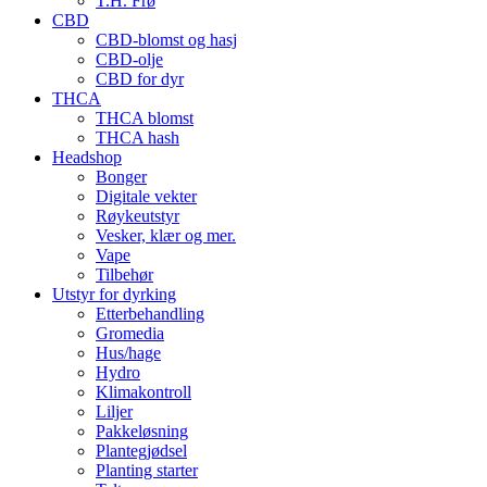
T.H. Frø
CBD
CBD-blomst og hasj
CBD-olje
CBD for dyr
THCA
THCA blomst
THCA hash
Headshop
Bonger
Digitale vekter
Røykeutstyr
Vesker, klær og mer.
Vape
Tilbehør
Utstyr for dyrking
Etterbehandling
Gromedia
Hus/hage
Hydro
Klimakontroll
Liljer
Pakkeløsning
Plantegjødsel
Planting starter