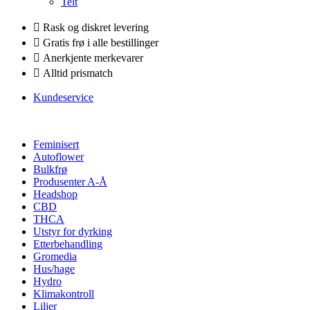
Telt
Rask og diskret levering
Gratis frø i alle bestillinger
Anerkjente merkevarer
Alltid prismatch
Kundeservice
Feminisert
Autoflower
Bulkfrø
Produsenter A-Å
Headshop
CBD
THCA
Utstyr for dyrking
Etterbehandling
Gromedia
Hus/hage
Hydro
Klimakontroll
Liljer