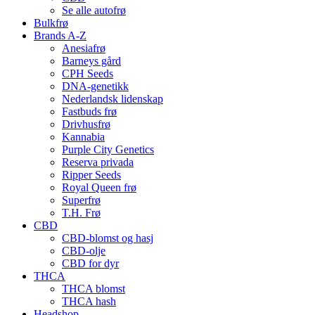
Se alle autofrø
Bulkfrø
Brands A-Z
Anesiafrø
Barneys gård
CPH Seeds
DNA-genetikk
Nederlandsk lidenskap
Fastbuds frø
Drivhusfrø
Kannabia
Purple City Genetics
Reserva privada
Ripper Seeds
Royal Queen frø
Superfrø
T.H. Frø
CBD
CBD-blomst og hasj
CBD-olje
CBD for dyr
THCA
THCA blomst
THCA hash
Headshop