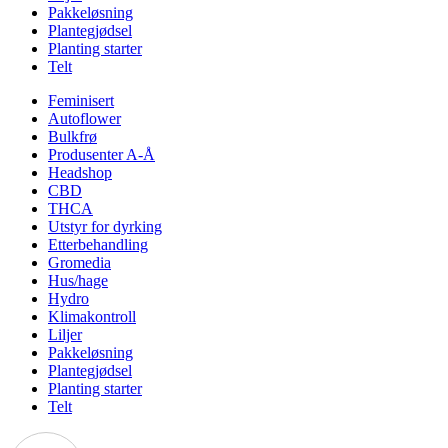
Pakkeløsning
Plantegjødsel
Planting starter
Telt
Feminisert
Autoflower
Bulkfrø
Produsenter A-Å
Headshop
CBD
THCA
Utstyr for dyrking
Etterbehandling
Gromedia
Hus/hage
Hydro
Klimakontroll
Liljer
Pakkeløsning
Plantegjødsel
Planting starter
Telt