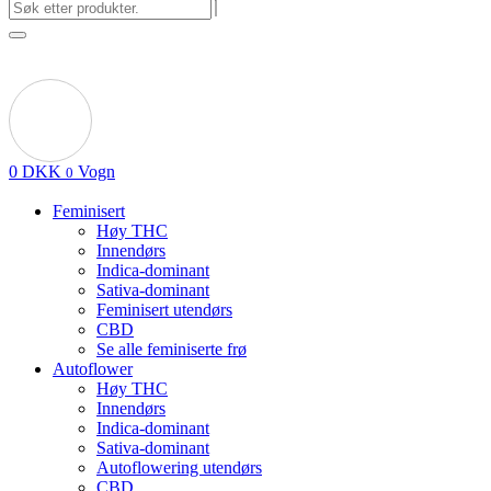
0
DKK
Vogn
0
Feminisert
Høy THC
Innendørs
Indica-dominant
Sativa-dominant
Feminisert utendørs
CBD
Se alle feminiserte frø
Autoflower
Høy THC
Innendørs
Indica-dominant
Sativa-dominant
Autoflowering utendørs
CBD