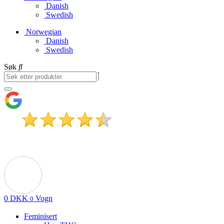
Danish
Swedish
Norwegian
Danish
Swedish
Søk
0
DKK
Vogn
0
Feminisert