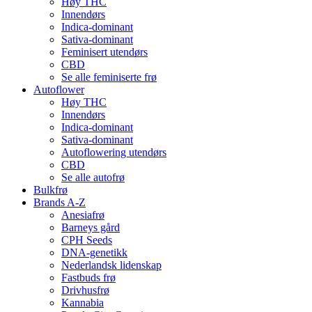
Høy THC
Innendørs
Indica-dominant
Sativa-dominant
Feminisert utendørs
CBD
Se alle feminiserte frø
Autoflower
Høy THC
Innendørs
Indica-dominant
Sativa-dominant
Autoflowering utendørs
CBD
Se alle autofrø
Bulkfrø
Brands A-Z
Anesiafrø
Barneys gård
CPH Seeds
DNA-genetikk
Nederlandsk lidenskap
Fastbuds frø
Drivhusfrø
Kannabia