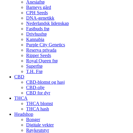
Anesiafrø
Barneys gård
CPH Seeds
DNA-genetikk
Nederlandsk lidenskap
Fastbuds frø
Drivhusfrø
Kannabia
Purple City Genetics
Reserva privada
Ripper Seeds
Royal Queen frø
Superfrø
T.H. Frø
CBD
CBD-blomst og hasj
CBD-olje
CBD for dyr
THCA
THCA blomst
THCA hash
Headshop
Bonger
Digitale vekter
Røykeutstyr