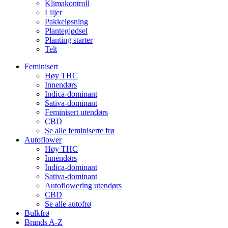
Klimakontroll
Liljer
Pakkeløsning
Plantegjødsel
Planting starter
Telt
Feminisert
Høy THC
Innendørs
Indica-dominant
Sativa-dominant
Feminisert utendørs
CBD
Se alle feminiserte frø
Autoflower
Høy THC
Innendørs
Indica-dominant
Sativa-dominant
Autoflowering utendørs
CBD
Se alle autofrø
Bulkfrø
Brands A-Z