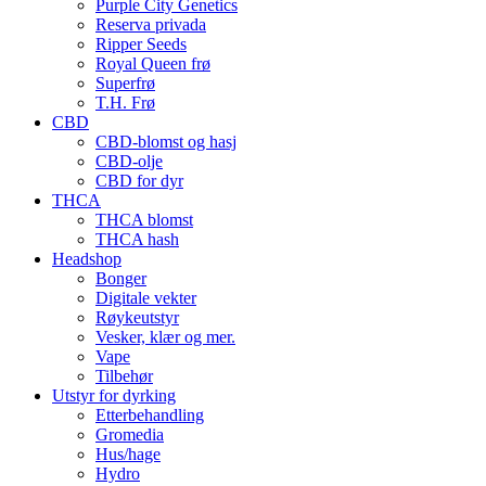
Purple City Genetics
Reserva privada
Ripper Seeds
Royal Queen frø
Superfrø
T.H. Frø
CBD
CBD-blomst og hasj
CBD-olje
CBD for dyr
THCA
THCA blomst
THCA hash
Headshop
Bonger
Digitale vekter
Røykeutstyr
Vesker, klær og mer.
Vape
Tilbehør
Utstyr for dyrking
Etterbehandling
Gromedia
Hus/hage
Hydro