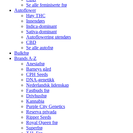
Se alle feminiserte frø
Autoflower
Høy THC
Innendørs
Indica-dominant
Sativa-dominant
Autoflowering utendørs
CBD
Se alle autofrø
Bulkfrø
Brands A-Z
Anesiafrø
Barneys gård
CPH Seeds
DNA-genetikk
Nederlandsk lidenskap
Fastbuds frø
Drivhusfrø
Kannabia
Purple City Genetics
Reserva privada
Ripper Seeds
Royal Queen frø
Superfrø