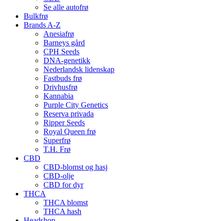
Se alle autofrø
Bulkfrø
Brands A-Z
Anesiafrø
Barneys gård
CPH Seeds
DNA-genetikk
Nederlandsk lidenskap
Fastbuds frø
Drivhusfrø
Kannabia
Purple City Genetics
Reserva privada
Ripper Seeds
Royal Queen frø
Superfrø
T.H. Frø
CBD
CBD-blomst og hasj
CBD-olje
CBD for dyr
THCA
THCA blomst
THCA hash
Headshop