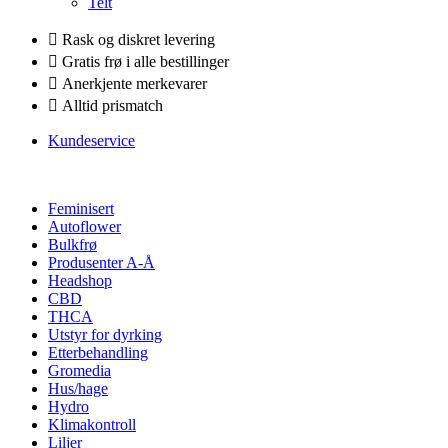
Telt
Rask og diskret levering
Gratis frø i alle bestillinger
Anerkjente merkevarer
Alltid prismatch
Kundeservice
Feminisert
Autoflower
Bulkfrø
Produsenter A-Å
Headshop
CBD
THCA
Utstyr for dyrking
Etterbehandling
Gromedia
Hus/hage
Hydro
Klimakontroll
Liljer