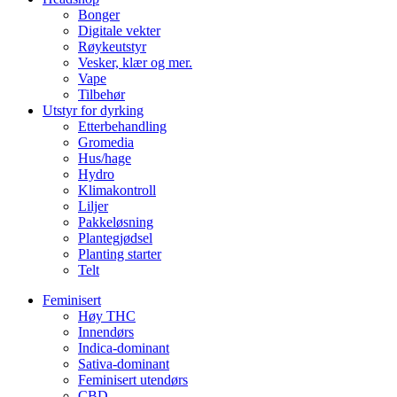
Bonger
Digitale vekter
Røykeutstyr
Vesker, klær og mer.
Vape
Tilbehør
Utstyr for dyrking
Etterbehandling
Gromedia
Hus/hage
Hydro
Klimakontroll
Liljer
Pakkeløsning
Plantegjødsel
Planting starter
Telt
Feminisert
Høy THC
Innendørs
Indica-dominant
Sativa-dominant
Feminisert utendørs
CBD