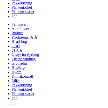
Pakkeløsning
Plantegjødsel
Planting starter
Telt
Feminisert
Autoflower
Bulkfrø
Produsenter A-Å
Headshop
CBD
THCA
Utstyr for dyrking
Etterbehandling
Gromedia
Hus/hage
Hydro
Klimakontroll
Liljer
Pakkeløsning
Plantegjødsel
Planting starter
Telt