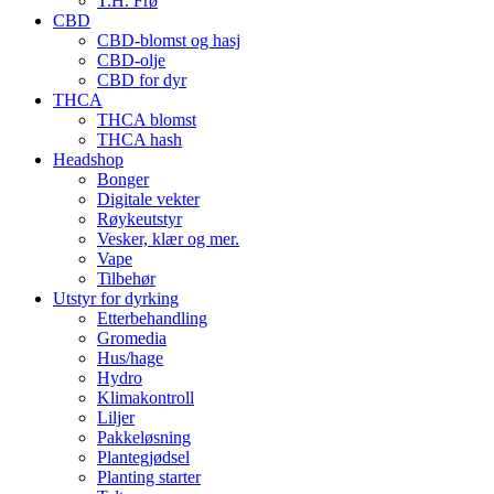
T.H. Frø
CBD
CBD-blomst og hasj
CBD-olje
CBD for dyr
THCA
THCA blomst
THCA hash
Headshop
Bonger
Digitale vekter
Røykeutstyr
Vesker, klær og mer.
Vape
Tilbehør
Utstyr for dyrking
Etterbehandling
Gromedia
Hus/hage
Hydro
Klimakontroll
Liljer
Pakkeløsning
Plantegjødsel
Planting starter