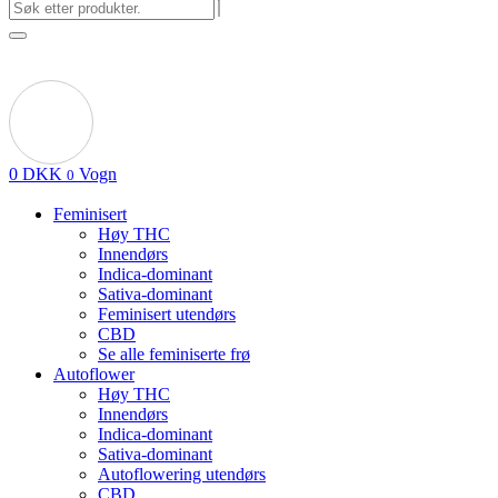
0
DKK
Vogn
0
Feminisert
Høy THC
Innendørs
Indica-dominant
Sativa-dominant
Feminisert utendørs
CBD
Se alle feminiserte frø
Autoflower
Høy THC
Innendørs
Indica-dominant
Sativa-dominant
Autoflowering utendørs
CBD