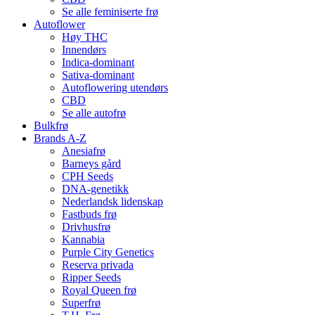
Se alle feminiserte frø
Autoflower
Høy THC
Innendørs
Indica-dominant
Sativa-dominant
Autoflowering utendørs
CBD
Se alle autofrø
Bulkfrø
Brands A-Z
Anesiafrø
Barneys gård
CPH Seeds
DNA-genetikk
Nederlandsk lidenskap
Fastbuds frø
Drivhusfrø
Kannabia
Purple City Genetics
Reserva privada
Ripper Seeds
Royal Queen frø
Superfrø