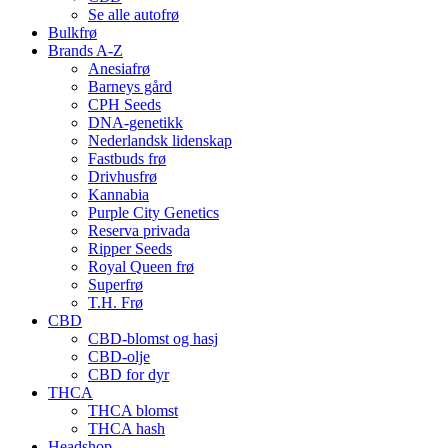
Se alle autofrø
Bulkfrø
Brands A-Z
Anesiafrø
Barneys gård
CPH Seeds
DNA-genetikk
Nederlandsk lidenskap
Fastbuds frø
Drivhusfrø
Kannabia
Purple City Genetics
Reserva privada
Ripper Seeds
Royal Queen frø
Superfrø
T.H. Frø
CBD
CBD-blomst og hasj
CBD-olje
CBD for dyr
THCA
THCA blomst
THCA hash
Headshop