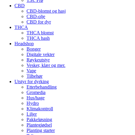
T.H. Frø
CBD
CBD-blomst og hasj
CBD-olje
CBD for dyr
THCA
THCA blomst
THCA hash
Headshop
Bonger
Digitale vekter
Røykeutstyr
Vesker, klær og mer.
Vape
Tilbehør
Utstyr for dyrking
Etterbehandling
Gromedia
Hus/hage
Hydro
Klimakontroll
Liljer
Pakkeløsning
Plantegjødsel
Planting starter