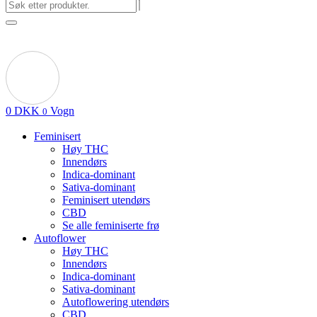
0
DKK
Vogn
0
Feminisert
Høy THC
Innendørs
Indica-dominant
Sativa-dominant
Feminisert utendørs
CBD
Se alle feminiserte frø
Autoflower
Høy THC
Innendørs
Indica-dominant
Sativa-dominant
Autoflowering utendørs
CBD