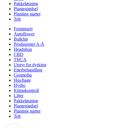
Pakkeløsning
Plantegjødsel
Planting starter
Telt
Feminisert
Autoflower
Bulkfrø
Produsenter A-Å
Headshop
CBD
THCA
Utstyr for dyrking
Etterbehandling
Gromedia
Hus/hage
Hydro
Klimakontroll
Liljer
Pakkeløsning
Plantegjødsel
Planting starter
Telt