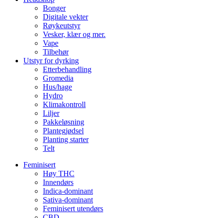
Bonger
Digitale vekter
Røykeutstyr
Vesker, klær og mer.
Vape
Tilbehør
Utstyr for dyrking
Etterbehandling
Gromedia
Hus/hage
Hydro
Klimakontroll
Liljer
Pakkeløsning
Plantegjødsel
Planting starter
Telt
Feminisert
Høy THC
Innendørs
Indica-dominant
Sativa-dominant
Feminisert utendørs
CBD