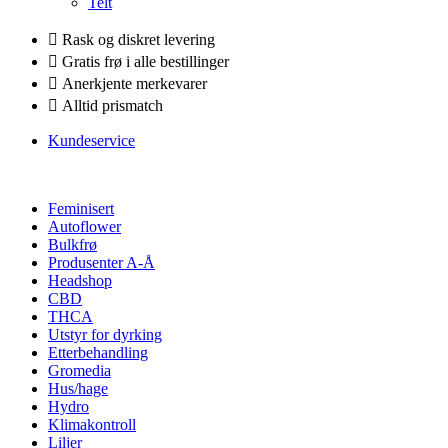
Telt
Rask og diskret levering
Gratis frø i alle bestillinger
Anerkjente merkevarer
Alltid prismatch
Kundeservice
Feminisert
Autoflower
Bulkfrø
Produsenter A-Å
Headshop
CBD
THCA
Utstyr for dyrking
Etterbehandling
Gromedia
Hus/hage
Hydro
Klimakontroll
Liljer