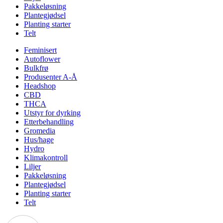
Pakkeløsning
Plantegjødsel
Planting starter
Telt
Feminisert
Autoflower
Bulkfrø
Produsenter A-Å
Headshop
CBD
THCA
Utstyr for dyrking
Etterbehandling
Gromedia
Hus/hage
Hydro
Klimakontroll
Liljer
Pakkeløsning
Plantegjødsel
Planting starter
Telt