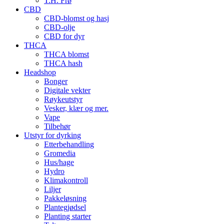
T.H. Frø
CBD
CBD-blomst og hasj
CBD-olje
CBD for dyr
THCA
THCA blomst
THCA hash
Headshop
Bonger
Digitale vekter
Røykeutstyr
Vesker, klær og mer.
Vape
Tilbehør
Utstyr for dyrking
Etterbehandling
Gromedia
Hus/hage
Hydro
Klimakontroll
Liljer
Pakkeløsning
Plantegjødsel
Planting starter