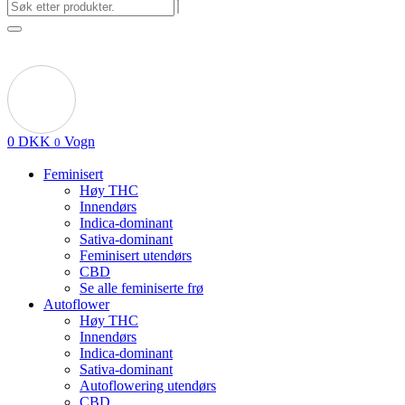
0
DKK
Vogn
0
Feminisert
Høy THC
Innendørs
Indica-dominant
Sativa-dominant
Feminisert utendørs
CBD
Se alle feminiserte frø
Autoflower
Høy THC
Innendørs
Indica-dominant
Sativa-dominant
Autoflowering utendørs
CBD