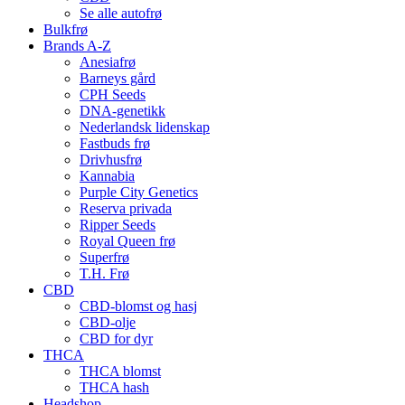
Se alle autofrø
Bulkfrø
Brands A-Z
Anesiafrø
Barneys gård
CPH Seeds
DNA-genetikk
Nederlandsk lidenskap
Fastbuds frø
Drivhusfrø
Kannabia
Purple City Genetics
Reserva privada
Ripper Seeds
Royal Queen frø
Superfrø
T.H. Frø
CBD
CBD-blomst og hasj
CBD-olje
CBD for dyr
THCA
THCA blomst
THCA hash
Headshop