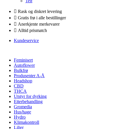
Telt
Rask og diskret levering
Gratis frø i alle bestillinger
Anerkjente merkevarer
Alltid prismatch
Kundeservice
Feminisert
Autoflower
Bulkfrø
Produsenter A-Å
Headshop
CBD
THCA
Utstyr for dyrking
Etterbehandling
Gromedia
Hus/hage
Hydro
Klimakontroll
Liljer