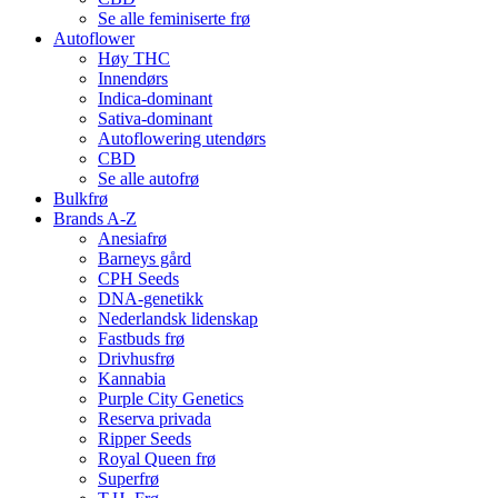
Se alle feminiserte frø
Autoflower
Høy THC
Innendørs
Indica-dominant
Sativa-dominant
Autoflowering utendørs
CBD
Se alle autofrø
Bulkfrø
Brands A-Z
Anesiafrø
Barneys gård
CPH Seeds
DNA-genetikk
Nederlandsk lidenskap
Fastbuds frø
Drivhusfrø
Kannabia
Purple City Genetics
Reserva privada
Ripper Seeds
Royal Queen frø
Superfrø