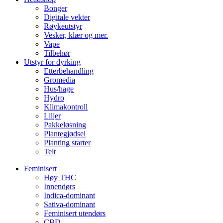
Bonger
Digitale vekter
Røykeutstyr
Vesker, klær og mer.
Vape
Tilbehør
Utstyr for dyrking
Etterbehandling
Gromedia
Hus/hage
Hydro
Klimakontroll
Liljer
Pakkeløsning
Plantegjødsel
Planting starter
Telt
Feminisert
Høy THC
Innendørs
Indica-dominant
Sativa-dominant
Feminisert utendørs
CBD