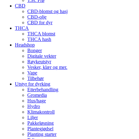
T.H. Frø
CBD
CBD-blomst og hasj
CBD-olje
CBD for dyr
THCA
THCA blomst
THCA hash
Headshop
Bonger
Digitale vekter
Røykeutstyr
Vesker, klær og mer.
Vape
Tilbehør
Utstyr for dyrking
Etterbehandling
Gromedia
Hus/hage
Hydro
Klimakontroll
Liljer
Pakkeløsning
Plantegjødsel
Planting starter