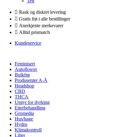
Telt
Rask og diskret levering
Gratis frø i alle bestillinger
Anerkjente merkevarer
Alltid prismatch
Kundeservice
Feminisert
Autoflower
Bulkfrø
Produsenter A-Å
Headshop
CBD
THCA
Utstyr for dyrking
Etterbehandling
Gromedia
Hus/hage
Hydro
Klimakontroll
Liljer