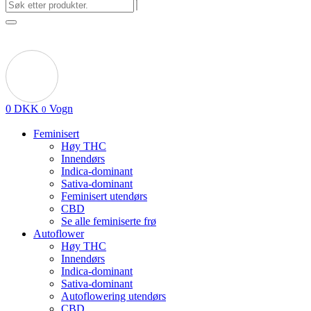
0
DKK
Vogn
0
Feminisert
Høy THC
Innendørs
Indica-dominant
Sativa-dominant
Feminisert utendørs
CBD
Se alle feminiserte frø
Autoflower
Høy THC
Innendørs
Indica-dominant
Sativa-dominant
Autoflowering utendørs
CBD