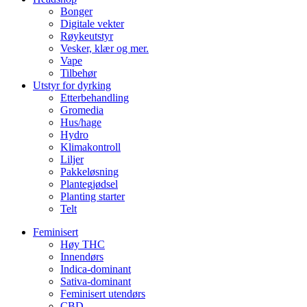
Bonger
Digitale vekter
Røykeutstyr
Vesker, klær og mer.
Vape
Tilbehør
Utstyr for dyrking
Etterbehandling
Gromedia
Hus/hage
Hydro
Klimakontroll
Liljer
Pakkeløsning
Plantegjødsel
Planting starter
Telt
Feminisert
Høy THC
Innendørs
Indica-dominant
Sativa-dominant
Feminisert utendørs
CBD