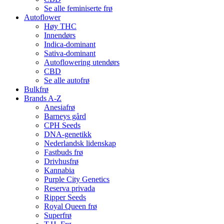
Se alle feminiserte frø
Autoflower
Høy THC
Innendørs
Indica-dominant
Sativa-dominant
Autoflowering utendørs
CBD
Se alle autofrø
Bulkfrø
Brands A-Z
Anesiafrø
Barneys gård
CPH Seeds
DNA-genetikk
Nederlandsk lidenskap
Fastbuds frø
Drivhusfrø
Kannabia
Purple City Genetics
Reserva privada
Ripper Seeds
Royal Queen frø
Superfrø