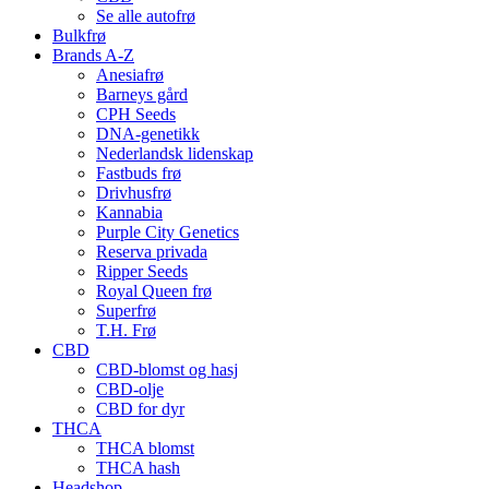
Se alle autofrø
Bulkfrø
Brands A-Z
Anesiafrø
Barneys gård
CPH Seeds
DNA-genetikk
Nederlandsk lidenskap
Fastbuds frø
Drivhusfrø
Kannabia
Purple City Genetics
Reserva privada
Ripper Seeds
Royal Queen frø
Superfrø
T.H. Frø
CBD
CBD-blomst og hasj
CBD-olje
CBD for dyr
THCA
THCA blomst
THCA hash
Headshop