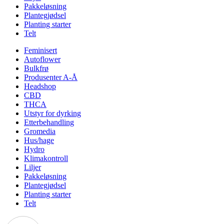
Pakkeløsning
Plantegjødsel
Planting starter
Telt
Feminisert
Autoflower
Bulkfrø
Produsenter A-Å
Headshop
CBD
THCA
Utstyr for dyrking
Etterbehandling
Gromedia
Hus/hage
Hydro
Klimakontroll
Liljer
Pakkeløsning
Plantegjødsel
Planting starter
Telt