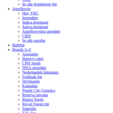
Se alle feminiserte frø
Autoflower
Høy THC
Innendørs
Indica-dominant
Sativa-dominant
Autoflowering utendørs
CBD
Se alle autofrø
Bulkfrø
Brands A-Z
Anesiafrø
Barneys gård
CPH Seeds
DNA-genetikk
Nederlandsk lidenskap
Fastbuds frø
Drivhusfrø
Kannabia
Purple City Genetics
Reserva privada
Ripper Seeds
Royal Queen frø
Superfrø