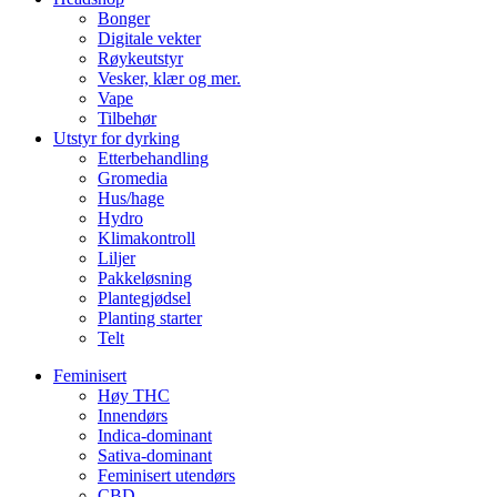
Bonger
Digitale vekter
Røykeutstyr
Vesker, klær og mer.
Vape
Tilbehør
Utstyr for dyrking
Etterbehandling
Gromedia
Hus/hage
Hydro
Klimakontroll
Liljer
Pakkeløsning
Plantegjødsel
Planting starter
Telt
Feminisert
Høy THC
Innendørs
Indica-dominant
Sativa-dominant
Feminisert utendørs
CBD