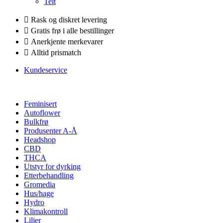
Telt
Rask og diskret levering
Gratis frø i alle bestillinger
Anerkjente merkevarer
Alltid prismatch
Kundeservice
Feminisert
Autoflower
Bulkfrø
Produsenter A-Å
Headshop
CBD
THCA
Utstyr for dyrking
Etterbehandling
Gromedia
Hus/hage
Hydro
Klimakontroll
Liljer