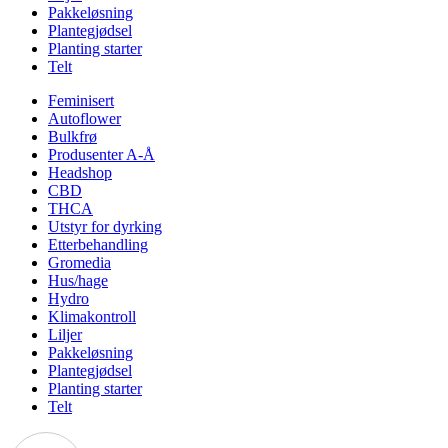
Pakkeløsning
Plantegjødsel
Planting starter
Telt
Feminisert
Autoflower
Bulkfrø
Produsenter A-Å
Headshop
CBD
THCA
Utstyr for dyrking
Etterbehandling
Gromedia
Hus/hage
Hydro
Klimakontroll
Liljer
Pakkeløsning
Plantegjødsel
Planting starter
Telt