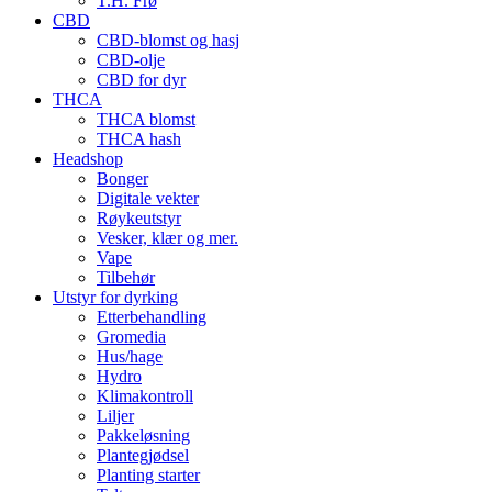
T.H. Frø
CBD
CBD-blomst og hasj
CBD-olje
CBD for dyr
THCA
THCA blomst
THCA hash
Headshop
Bonger
Digitale vekter
Røykeutstyr
Vesker, klær og mer.
Vape
Tilbehør
Utstyr for dyrking
Etterbehandling
Gromedia
Hus/hage
Hydro
Klimakontroll
Liljer
Pakkeløsning
Plantegjødsel
Planting starter