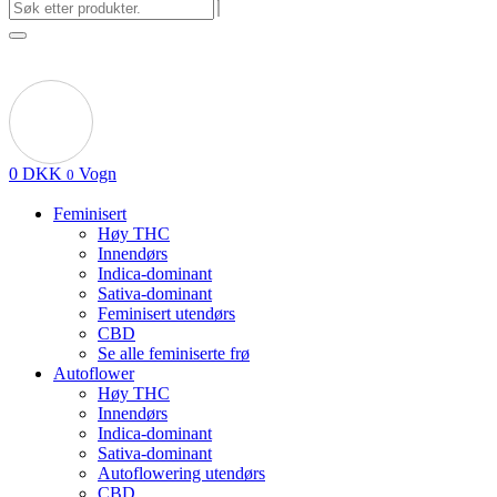
0
DKK
Vogn
0
Feminisert
Høy THC
Innendørs
Indica-dominant
Sativa-dominant
Feminisert utendørs
CBD
Se alle feminiserte frø
Autoflower
Høy THC
Innendørs
Indica-dominant
Sativa-dominant
Autoflowering utendørs
CBD