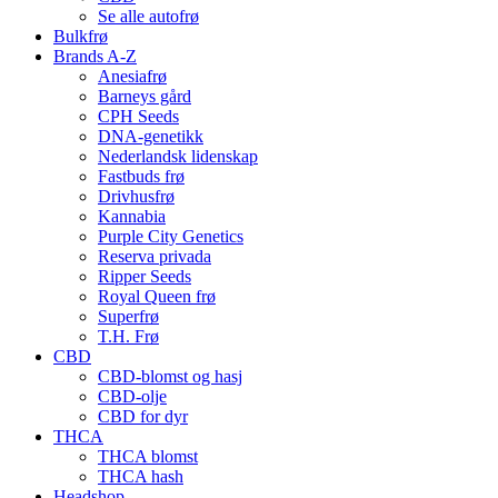
Se alle autofrø
Bulkfrø
Brands A-Z
Anesiafrø
Barneys gård
CPH Seeds
DNA-genetikk
Nederlandsk lidenskap
Fastbuds frø
Drivhusfrø
Kannabia
Purple City Genetics
Reserva privada
Ripper Seeds
Royal Queen frø
Superfrø
T.H. Frø
CBD
CBD-blomst og hasj
CBD-olje
CBD for dyr
THCA
THCA blomst
THCA hash
Headshop