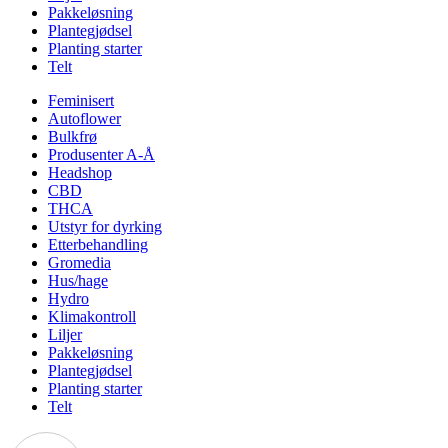
Pakkeløsning
Plantegjødsel
Planting starter
Telt
Feminisert
Autoflower
Bulkfrø
Produsenter A-Å
Headshop
CBD
THCA
Utstyr for dyrking
Etterbehandling
Gromedia
Hus/hage
Hydro
Klimakontroll
Liljer
Pakkeløsning
Plantegjødsel
Planting starter
Telt