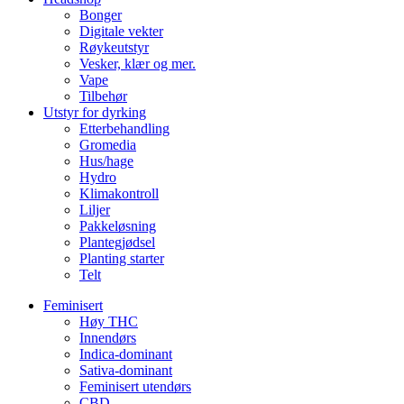
Bonger
Digitale vekter
Røykeutstyr
Vesker, klær og mer.
Vape
Tilbehør
Utstyr for dyrking
Etterbehandling
Gromedia
Hus/hage
Hydro
Klimakontroll
Liljer
Pakkeløsning
Plantegjødsel
Planting starter
Telt
Feminisert
Høy THC
Innendørs
Indica-dominant
Sativa-dominant
Feminisert utendørs
CBD