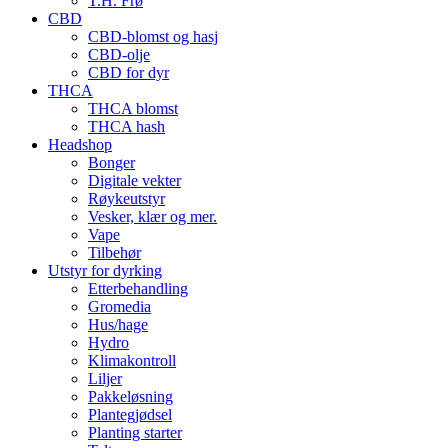
T.H. Frø
CBD
CBD-blomst og hasj
CBD-olje
CBD for dyr
THCA
THCA blomst
THCA hash
Headshop
Bonger
Digitale vekter
Røykeutstyr
Vesker, klær og mer.
Vape
Tilbehør
Utstyr for dyrking
Etterbehandling
Gromedia
Hus/hage
Hydro
Klimakontroll
Liljer
Pakkeløsning
Plantegjødsel
Planting starter