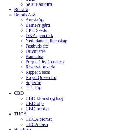
Se alle autofrø
Bulkfrø
Brands A-Z
Anesiafrø
Barneys gård
CPH Seeds
DNA-genetikk
Nederlandsk lidenskap
Fastbuds frø
Drivhusfrø
Kannabia
Purple City Genetics
Reserva privada
Ripper Seeds
Royal Queen frø
Superfrø
T.H. Frø
CBD
CBD-blomst og hasj
CBD-olje
CBD for dyr
THCA
THCA blomst
THCA hash
Headshop