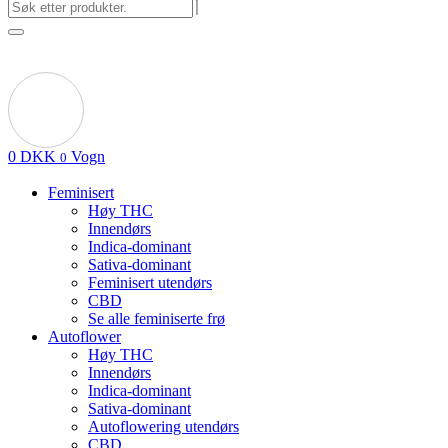
0
DKK
Vogn
0
Feminisert
Høy THC
Innendørs
Indica-dominant
Sativa-dominant
Feminisert utendørs
CBD
Se alle feminiserte frø
Autoflower
Høy THC
Innendørs
Indica-dominant
Sativa-dominant
Autoflowering utendørs
CBD