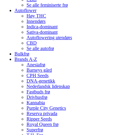
Se alle feminiserte frø
Autoflower
Høy THC
Innendørs
Indica-dominant
Sativa-dominant
Autoflowering utendørs
CBD
Se alle autofrø
Bulkfrø
Brands A-Z
Anesiafrø
Barneys gård
CPH Seeds
DNA-genetikk
Nederlandsk lidenskap
Fastbuds frø
Drivhusfrø
Kannabia
Purple City Genetics
Reserva privada
Ripper Seeds
Royal Queen frø
Superfrø