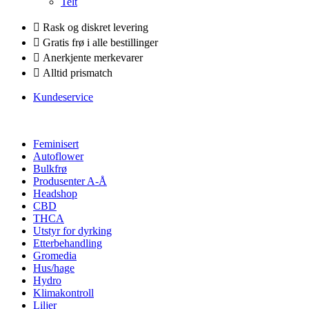
Telt
Rask og diskret levering
Gratis frø i alle bestillinger
Anerkjente merkevarer
Alltid prismatch
Kundeservice
Feminisert
Autoflower
Bulkfrø
Produsenter A-Å
Headshop
CBD
THCA
Utstyr for dyrking
Etterbehandling
Gromedia
Hus/hage
Hydro
Klimakontroll
Liljer