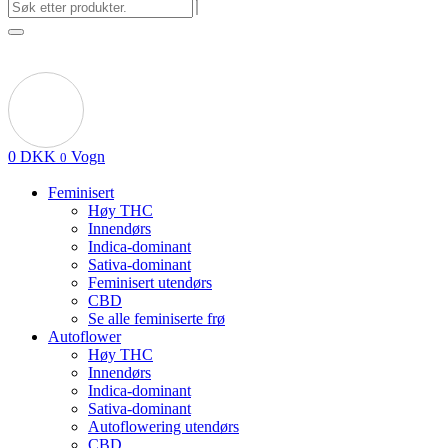
0
DKK
Vogn
0
Feminisert
Høy THC
Innendørs
Indica-dominant
Sativa-dominant
Feminisert utendørs
CBD
Se alle feminiserte frø
Autoflower
Høy THC
Innendørs
Indica-dominant
Sativa-dominant
Autoflowering utendørs
CBD