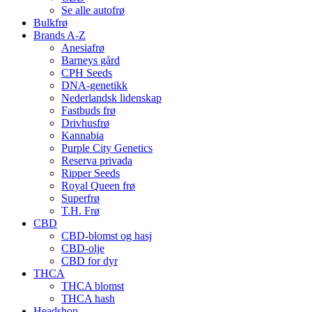
Se alle autofrø
Bulkfrø
Brands A-Z
Anesiafrø
Barneys gård
CPH Seeds
DNA-genetikk
Nederlandsk lidenskap
Fastbuds frø
Drivhusfrø
Kannabia
Purple City Genetics
Reserva privada
Ripper Seeds
Royal Queen frø
Superfrø
T.H. Frø
CBD
CBD-blomst og hasj
CBD-olje
CBD for dyr
THCA
THCA blomst
THCA hash
Headshop