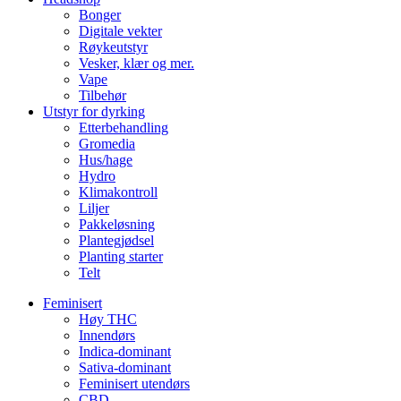
Bonger
Digitale vekter
Røykeutstyr
Vesker, klær og mer.
Vape
Tilbehør
Utstyr for dyrking
Etterbehandling
Gromedia
Hus/hage
Hydro
Klimakontroll
Liljer
Pakkeløsning
Plantegjødsel
Planting starter
Telt
Feminisert
Høy THC
Innendørs
Indica-dominant
Sativa-dominant
Feminisert utendørs
CBD