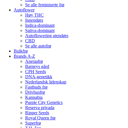
Se alle feminiserte frø
Autoflower
Høy THC
Innendørs
Indica-dominant
Sativa-dominant
Autoflowering utendørs
CBD
Se alle autofrø
Bulkfrø
Brands A-Z
Anesiafrø
Barneys gård
CPH Seeds
DNA-genetikk
Nederlandsk lidenskap
Fastbuds frø
Drivhusfrø
Kannabia
Purple City Genetics
Reserva privada
Ripper Seeds
Royal Queen frø
Superfrø