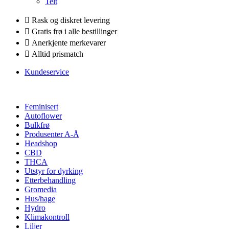
Telt
Rask og diskret levering
Gratis frø i alle bestillinger
Anerkjente merkevarer
Alltid prismatch
Kundeservice
Feminisert
Autoflower
Bulkfrø
Produsenter A-Å
Headshop
CBD
THCA
Utstyr for dyrking
Etterbehandling
Gromedia
Hus/hage
Hydro
Klimakontroll
Liljer