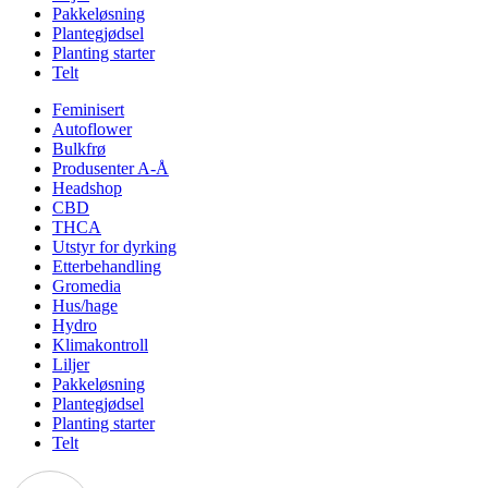
Pakkeløsning
Plantegjødsel
Planting starter
Telt
Feminisert
Autoflower
Bulkfrø
Produsenter A-Å
Headshop
CBD
THCA
Utstyr for dyrking
Etterbehandling
Gromedia
Hus/hage
Hydro
Klimakontroll
Liljer
Pakkeløsning
Plantegjødsel
Planting starter
Telt