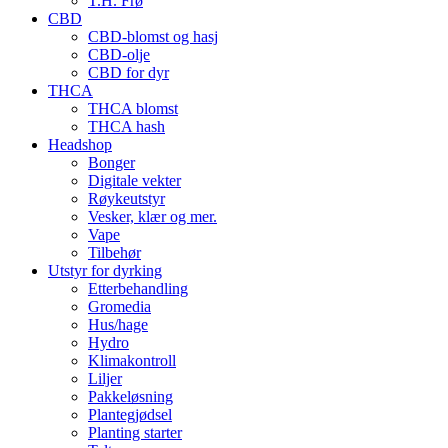
T.H. Frø
CBD
CBD-blomst og hasj
CBD-olje
CBD for dyr
THCA
THCA blomst
THCA hash
Headshop
Bonger
Digitale vekter
Røykeutstyr
Vesker, klær og mer.
Vape
Tilbehør
Utstyr for dyrking
Etterbehandling
Gromedia
Hus/hage
Hydro
Klimakontroll
Liljer
Pakkeløsning
Plantegjødsel
Planting starter