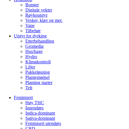
Bonger
Digitale vekter
Røykeutstyr
Vesker, klær og mer.
Vape
Tilbehør
Utstyr for dyrking
Etterbehandling
Gromedia
Hus/hage
Hydro
Klimakontroll
Liljer
Pakkeløsning
Plantegjødsel
Planting starter
Telt
Feminisert
Høy THC
Innendørs
Indica-dominant
Sativa-dominant
Feminisert utendørs
CBD