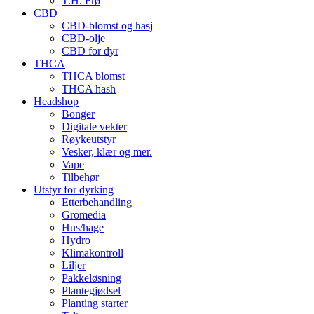
T.H. Frø
CBD
CBD-blomst og hasj
CBD-olje
CBD for dyr
THCA
THCA blomst
THCA hash
Headshop
Bonger
Digitale vekter
Røykeutstyr
Vesker, klær og mer.
Vape
Tilbehør
Utstyr for dyrking
Etterbehandling
Gromedia
Hus/hage
Hydro
Klimakontroll
Liljer
Pakkeløsning
Plantegjødsel
Planting starter