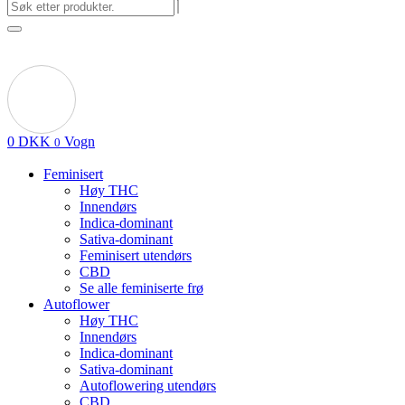
0
DKK
Vogn
0
Feminisert
Høy THC
Innendørs
Indica-dominant
Sativa-dominant
Feminisert utendørs
CBD
Se alle feminiserte frø
Autoflower
Høy THC
Innendørs
Indica-dominant
Sativa-dominant
Autoflowering utendørs
CBD