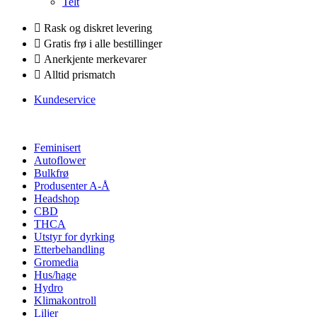
Telt
Rask og diskret levering
Gratis frø i alle bestillinger
Anerkjente merkevarer
Alltid prismatch
Kundeservice
Feminisert
Autoflower
Bulkfrø
Produsenter A-Å
Headshop
CBD
THCA
Utstyr for dyrking
Etterbehandling
Gromedia
Hus/hage
Hydro
Klimakontroll
Liljer