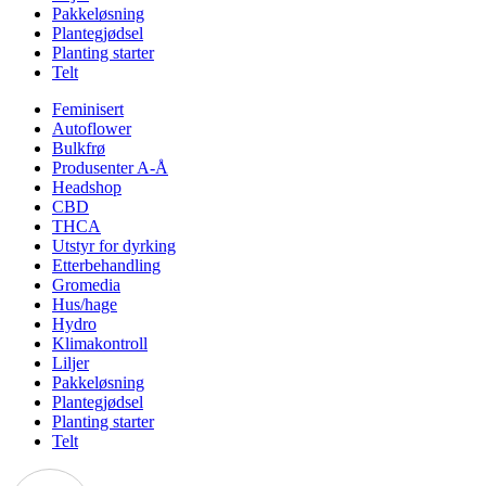
Pakkeløsning
Plantegjødsel
Planting starter
Telt
Feminisert
Autoflower
Bulkfrø
Produsenter A-Å
Headshop
CBD
THCA
Utstyr for dyrking
Etterbehandling
Gromedia
Hus/hage
Hydro
Klimakontroll
Liljer
Pakkeløsning
Plantegjødsel
Planting starter
Telt