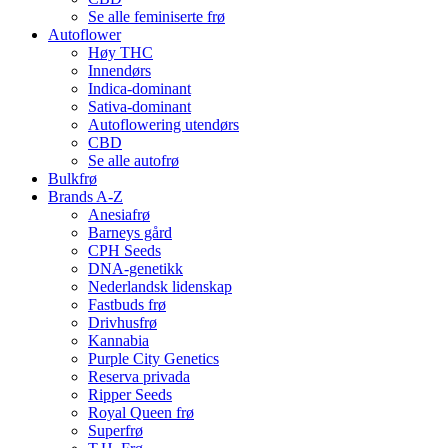
Se alle feminiserte frø
Autoflower
Høy THC
Innendørs
Indica-dominant
Sativa-dominant
Autoflowering utendørs
CBD
Se alle autofrø
Bulkfrø
Brands A-Z
Anesiafrø
Barneys gård
CPH Seeds
DNA-genetikk
Nederlandsk lidenskap
Fastbuds frø
Drivhusfrø
Kannabia
Purple City Genetics
Reserva privada
Ripper Seeds
Royal Queen frø
Superfrø