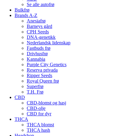
Se alle autofrø
Bulkfrø
Brands A-Z
Anesiafrø
Barneys gård
CPH Seeds
DNA-genetikk
Nederlandsk lidenskap
Fastbuds frø
Drivhusfrø
Kannabia
Purple City Genetics
Reserva privada
Ripper Seeds
Royal Queen frø
Superfrø
T.H. Frø
CBD
CBD-blomst og hasj
CBD-olje
CBD for dyr
THCA
THCA blomst
THCA hash
Headshop