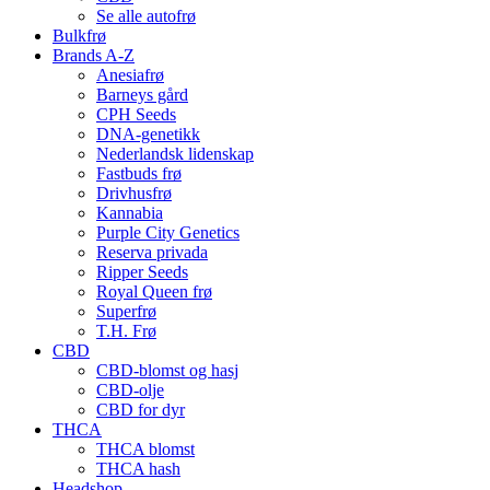
Se alle autofrø
Bulkfrø
Brands A-Z
Anesiafrø
Barneys gård
CPH Seeds
DNA-genetikk
Nederlandsk lidenskap
Fastbuds frø
Drivhusfrø
Kannabia
Purple City Genetics
Reserva privada
Ripper Seeds
Royal Queen frø
Superfrø
T.H. Frø
CBD
CBD-blomst og hasj
CBD-olje
CBD for dyr
THCA
THCA blomst
THCA hash
Headshop