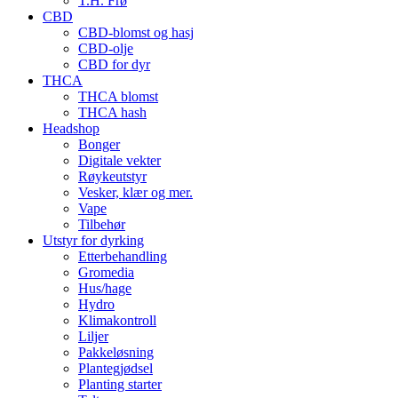
T.H. Frø
CBD
CBD-blomst og hasj
CBD-olje
CBD for dyr
THCA
THCA blomst
THCA hash
Headshop
Bonger
Digitale vekter
Røykeutstyr
Vesker, klær og mer.
Vape
Tilbehør
Utstyr for dyrking
Etterbehandling
Gromedia
Hus/hage
Hydro
Klimakontroll
Liljer
Pakkeløsning
Plantegjødsel
Planting starter