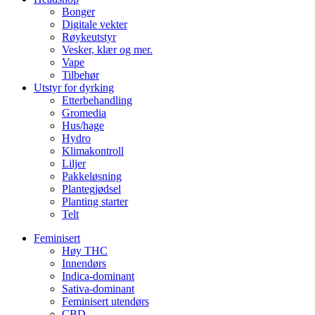
Bonger
Digitale vekter
Røykeutstyr
Vesker, klær og mer.
Vape
Tilbehør
Utstyr for dyrking
Etterbehandling
Gromedia
Hus/hage
Hydro
Klimakontroll
Liljer
Pakkeløsning
Plantegjødsel
Planting starter
Telt
Feminisert
Høy THC
Innendørs
Indica-dominant
Sativa-dominant
Feminisert utendørs
CBD