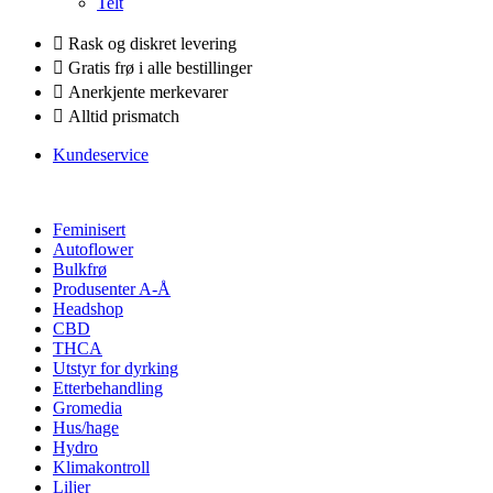
Telt
Rask og diskret levering
Gratis frø i alle bestillinger
Anerkjente merkevarer
Alltid prismatch
Kundeservice
Feminisert
Autoflower
Bulkfrø
Produsenter A-Å
Headshop
CBD
THCA
Utstyr for dyrking
Etterbehandling
Gromedia
Hus/hage
Hydro
Klimakontroll
Liljer