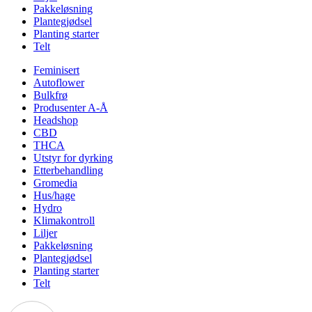
Pakkeløsning
Plantegjødsel
Planting starter
Telt
Feminisert
Autoflower
Bulkfrø
Produsenter A-Å
Headshop
CBD
THCA
Utstyr for dyrking
Etterbehandling
Gromedia
Hus/hage
Hydro
Klimakontroll
Liljer
Pakkeløsning
Plantegjødsel
Planting starter
Telt