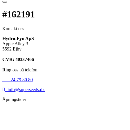
#162191
Kontakt oss
Hydro-Fyn ApS
Apple Alley 3
5592 Ejby
CVR: 40337466
Ring oss på telefon
+45
24 79 80 80
info@superseeds.dk
Åpningstider
Mandag:
11.00 - 18.00
Tirsdag:
11.00 - 18.00
Onsdag:
11.00 - 18.00
Torsdag:
11.00 - 18.00