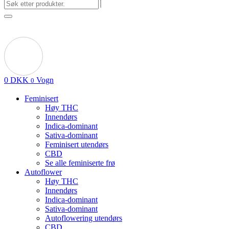
0
DKK
Vogn
0
Feminisert
Høy THC
Innendørs
Indica-dominant
Sativa-dominant
Feminisert utendørs
CBD
Se alle feminiserte frø
Autoflower
Høy THC
Innendørs
Indica-dominant
Sativa-dominant
Autoflowering utendørs
CBD