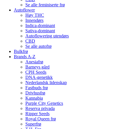
Se alle feminiserte frø
Autoflower
Høy THC
Innendørs
Indica-dominant
Sativa-dominant
Autoflowering utendørs
CBD
Se alle autofrø
Bulkfrø
Brands A-Z
Anesiafrø
Barneys gård
CPH Seeds
DNA-genetikk
Nederlandsk lidenskap
Fastbuds frø
Drivhusfrø
Kannabia
Purple City Genetics
Reserva privada
Ripper Seeds
Royal Queen frø
Superfrø