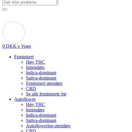
0
DKK
Vogn
0
Feminisert
Høy THC
Innendørs
Indica-dominant
Sativa-dominant
Feminisert utendørs
CBD
Se alle feminiserte frø
Autoflower
Høy THC
Innendørs
Indica-dominant
Sativa-dominant
Autoflowering utendørs
CBD