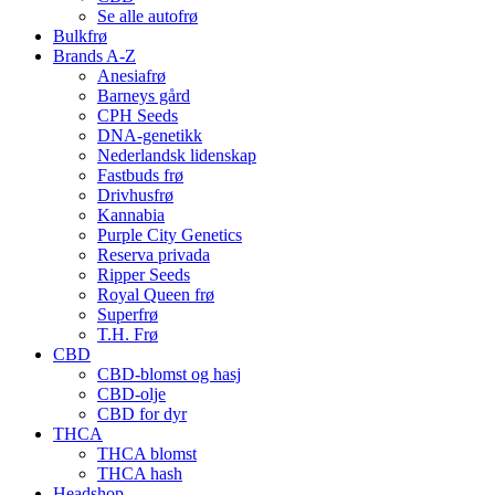
Se alle autofrø
Bulkfrø
Brands A-Z
Anesiafrø
Barneys gård
CPH Seeds
DNA-genetikk
Nederlandsk lidenskap
Fastbuds frø
Drivhusfrø
Kannabia
Purple City Genetics
Reserva privada
Ripper Seeds
Royal Queen frø
Superfrø
T.H. Frø
CBD
CBD-blomst og hasj
CBD-olje
CBD for dyr
THCA
THCA blomst
THCA hash
Headshop