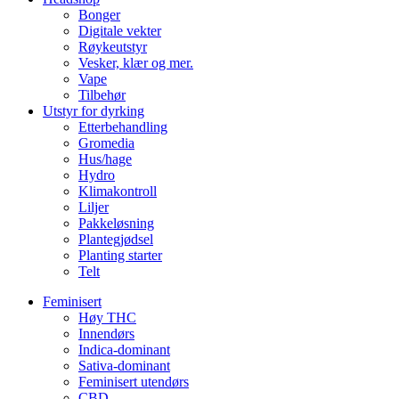
Bonger
Digitale vekter
Røykeutstyr
Vesker, klær og mer.
Vape
Tilbehør
Utstyr for dyrking
Etterbehandling
Gromedia
Hus/hage
Hydro
Klimakontroll
Liljer
Pakkeløsning
Plantegjødsel
Planting starter
Telt
Feminisert
Høy THC
Innendørs
Indica-dominant
Sativa-dominant
Feminisert utendørs
CBD