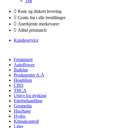
Telt
Rask og diskret levering
Gratis frø i alle bestillinger
Anerkjente merkevarer
Alltid prismatch
Kundeservice
Feminisert
Autoflower
Bulkfrø
Produsenter A-Å
Headshop
CBD
THCA
Utstyr for dyrking
Etterbehandling
Gromedia
Hus/hage
Hydro
Klimakontroll
Liljer