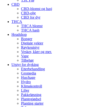
T.H. Frø
CBD
CBD-blomst og hasj
CBD-olje
CBD for dyr
THCA
THCA blomst
THCA hash
Headshop
Bonger
Digitale vekter
Røykeutstyr
Vesker, klær og mer.
Vape
Tilbehør
Utstyr for dyrking
Etterbehandling
Gromedia
Hus/hage
Hydro
Klimakontroll
Liljer
Pakkeløsning
Plantegjødsel
Planting starter