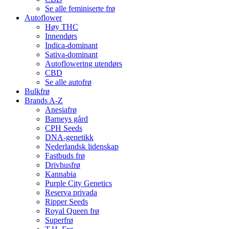
Se alle feminiserte frø
Autoflower
Høy THC
Innendørs
Indica-dominant
Sativa-dominant
Autoflowering utendørs
CBD
Se alle autofrø
Bulkfrø
Brands A-Z
Anesiafrø
Barneys gård
CPH Seeds
DNA-genetikk
Nederlandsk lidenskap
Fastbuds frø
Drivhusfrø
Kannabia
Purple City Genetics
Reserva privada
Ripper Seeds
Royal Queen frø
Superfrø