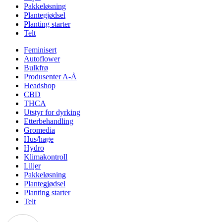
Pakkeløsning
Plantegjødsel
Planting starter
Telt
Feminisert
Autoflower
Bulkfrø
Produsenter A-Å
Headshop
CBD
THCA
Utstyr for dyrking
Etterbehandling
Gromedia
Hus/hage
Hydro
Klimakontroll
Liljer
Pakkeløsning
Plantegjødsel
Planting starter
Telt