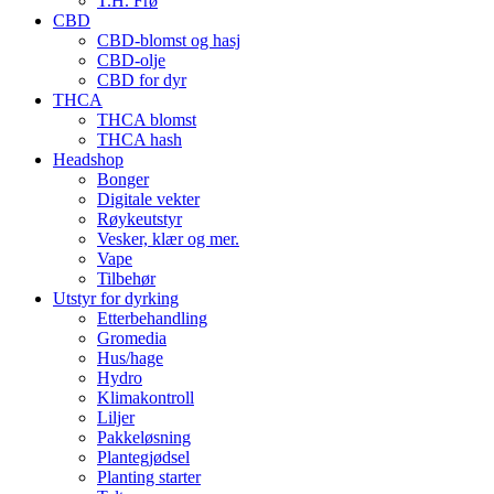
T.H. Frø
CBD
CBD-blomst og hasj
CBD-olje
CBD for dyr
THCA
THCA blomst
THCA hash
Headshop
Bonger
Digitale vekter
Røykeutstyr
Vesker, klær og mer.
Vape
Tilbehør
Utstyr for dyrking
Etterbehandling
Gromedia
Hus/hage
Hydro
Klimakontroll
Liljer
Pakkeløsning
Plantegjødsel
Planting starter