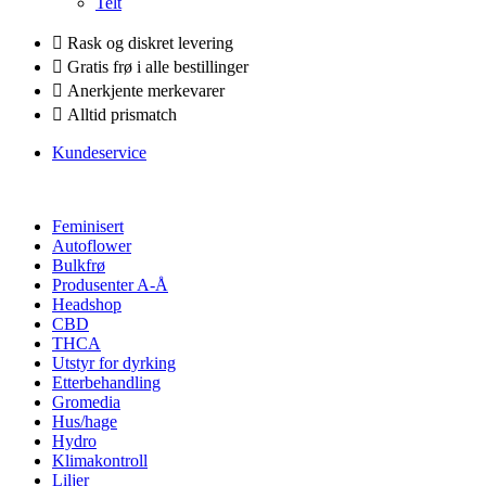
Telt
Rask og diskret levering
Gratis frø i alle bestillinger
Anerkjente merkevarer
Alltid prismatch
Kundeservice
Feminisert
Autoflower
Bulkfrø
Produsenter A-Å
Headshop
CBD
THCA
Utstyr for dyrking
Etterbehandling
Gromedia
Hus/hage
Hydro
Klimakontroll
Liljer