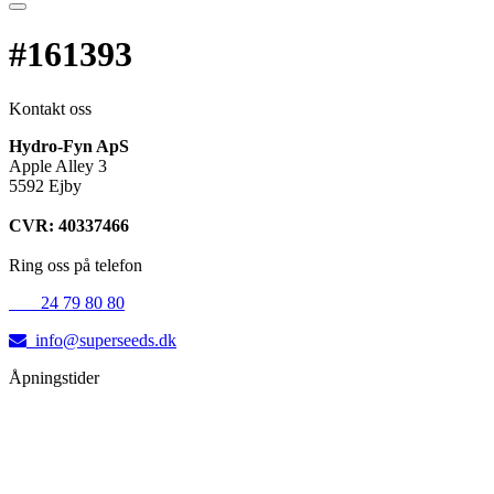
#161393
Kontakt oss
Hydro-Fyn ApS
Apple Alley 3
5592 Ejby
CVR: 40337466
Ring oss på telefon
+45
24 79 80 80
info@superseeds.dk
Åpningstider
Mandag:
11.00 - 18.00
Tirsdag:
11.00 - 18.00
Onsdag:
11.00 - 18.00
Torsdag:
11.00 - 18.00