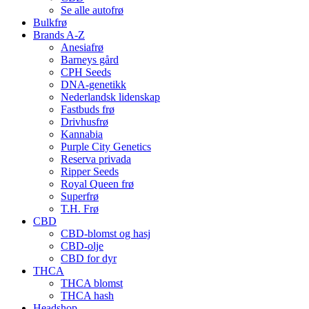
Se alle autofrø
Bulkfrø
Brands A-Z
Anesiafrø
Barneys gård
CPH Seeds
DNA-genetikk
Nederlandsk lidenskap
Fastbuds frø
Drivhusfrø
Kannabia
Purple City Genetics
Reserva privada
Ripper Seeds
Royal Queen frø
Superfrø
T.H. Frø
CBD
CBD-blomst og hasj
CBD-olje
CBD for dyr
THCA
THCA blomst
THCA hash
Headshop