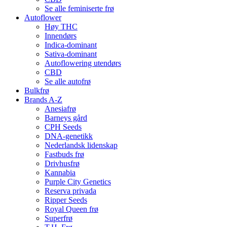
Se alle feminiserte frø
Autoflower
Høy THC
Innendørs
Indica-dominant
Sativa-dominant
Autoflowering utendørs
CBD
Se alle autofrø
Bulkfrø
Brands A-Z
Anesiafrø
Barneys gård
CPH Seeds
DNA-genetikk
Nederlandsk lidenskap
Fastbuds frø
Drivhusfrø
Kannabia
Purple City Genetics
Reserva privada
Ripper Seeds
Royal Queen frø
Superfrø