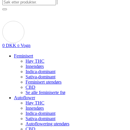
0
DKK
Vogn
0
Feminisert
Høy THC
Innendørs
Indica-dominant
Sativa-dominant
Feminisert utendørs
CBD
Se alle feminiserte frø
Autoflower
Høy THC
Innendørs
Indica-dominant
Sativa-dominant
Autoflowering utendørs
CBD