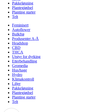
Pakkeløsning
Plantegjødsel
Planting starter
Telt
Feminisert
Autoflower
Bulkfrø
Produsenter A-Å
Headshop
CBD
THCA
Utstyr for dyrking
Etterbehandling
Gromedia
Hus/hage
Hydro
Klimakontroll
Liljer
Pakkeløsning
Plantegjødsel
Planting starter
Telt