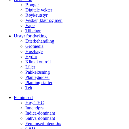
Bonger
Digitale vekter
Røykeutstyr
Vesker, klær og mer.
Vape
Tilbehør
Utstyr for dyrking
Etterbehandling
Gromedia
Hus/hage
Hydro
Klimakontroll
Liljer
Pakkeløsning
Plantegjødsel
Planting starter
Telt
Feminisert
Høy THC
Innendørs
Indica-dominant
Sativa-dominant
Feminisert utendørs
CBD