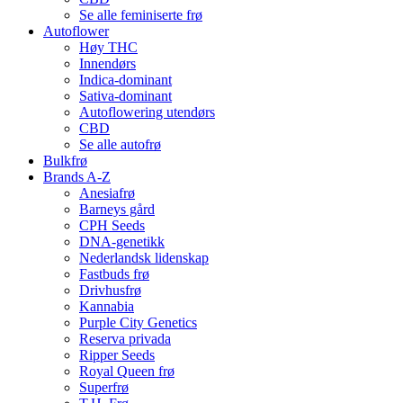
Se alle feminiserte frø
Autoflower
Høy THC
Innendørs
Indica-dominant
Sativa-dominant
Autoflowering utendørs
CBD
Se alle autofrø
Bulkfrø
Brands A-Z
Anesiafrø
Barneys gård
CPH Seeds
DNA-genetikk
Nederlandsk lidenskap
Fastbuds frø
Drivhusfrø
Kannabia
Purple City Genetics
Reserva privada
Ripper Seeds
Royal Queen frø
Superfrø