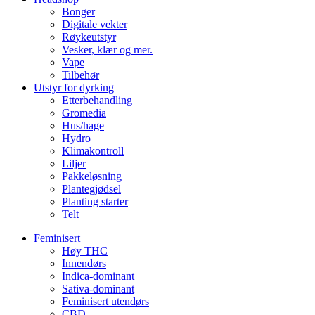
Bonger
Digitale vekter
Røykeutstyr
Vesker, klær og mer.
Vape
Tilbehør
Utstyr for dyrking
Etterbehandling
Gromedia
Hus/hage
Hydro
Klimakontroll
Liljer
Pakkeløsning
Plantegjødsel
Planting starter
Telt
Feminisert
Høy THC
Innendørs
Indica-dominant
Sativa-dominant
Feminisert utendørs
CBD