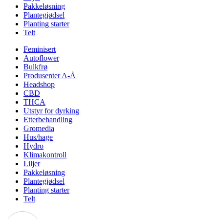
Pakkeløsning
Plantegjødsel
Planting starter
Telt
Feminisert
Autoflower
Bulkfrø
Produsenter A-Å
Headshop
CBD
THCA
Utstyr for dyrking
Etterbehandling
Gromedia
Hus/hage
Hydro
Klimakontroll
Liljer
Pakkeløsning
Plantegjødsel
Planting starter
Telt