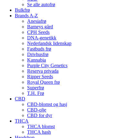
Se alle autofrø
Bulkfrø
Brands A-Z
Anesiafrø
Barneys gård
CPH Seeds
DNA-genetikk
Nederlandsk lidenskap
Fastbuds frø
Drivhusfrø
Kannabia
Purple City Genetics
Reserva privada
Ripper Seeds
Royal Queen frø
Superfrø
T.H. Frø
CBD
CBD-blomst og hasj
CBD-olje
CBD for dyr
THCA
THCA blomst
THCA hash
Headshop