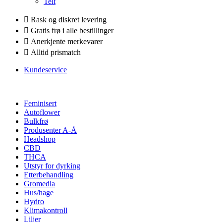
Telt
Rask og diskret levering
Gratis frø i alle bestillinger
Anerkjente merkevarer
Alltid prismatch
Kundeservice
Feminisert
Autoflower
Bulkfrø
Produsenter A-Å
Headshop
CBD
THCA
Utstyr for dyrking
Etterbehandling
Gromedia
Hus/hage
Hydro
Klimakontroll
Liljer