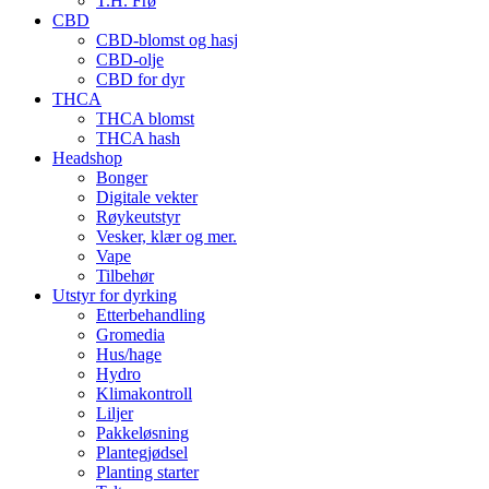
T.H. Frø
CBD
CBD-blomst og hasj
CBD-olje
CBD for dyr
THCA
THCA blomst
THCA hash
Headshop
Bonger
Digitale vekter
Røykeutstyr
Vesker, klær og mer.
Vape
Tilbehør
Utstyr for dyrking
Etterbehandling
Gromedia
Hus/hage
Hydro
Klimakontroll
Liljer
Pakkeløsning
Plantegjødsel
Planting starter