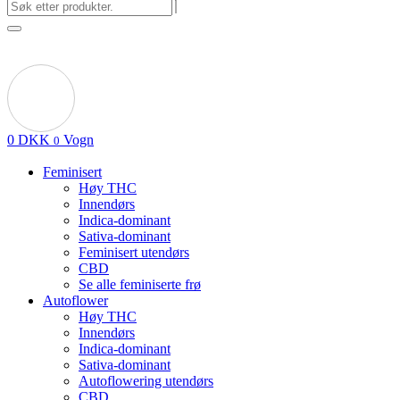
0
DKK
Vogn
0
Feminisert
Høy THC
Innendørs
Indica-dominant
Sativa-dominant
Feminisert utendørs
CBD
Se alle feminiserte frø
Autoflower
Høy THC
Innendørs
Indica-dominant
Sativa-dominant
Autoflowering utendørs
CBD