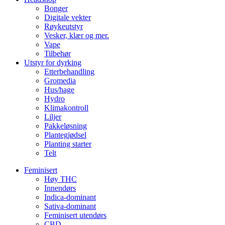
Bonger
Digitale vekter
Røykeutstyr
Vesker, klær og mer.
Vape
Tilbehør
Utstyr for dyrking
Etterbehandling
Gromedia
Hus/hage
Hydro
Klimakontroll
Liljer
Pakkeløsning
Plantegjødsel
Planting starter
Telt
Feminisert
Høy THC
Innendørs
Indica-dominant
Sativa-dominant
Feminisert utendørs
CBD