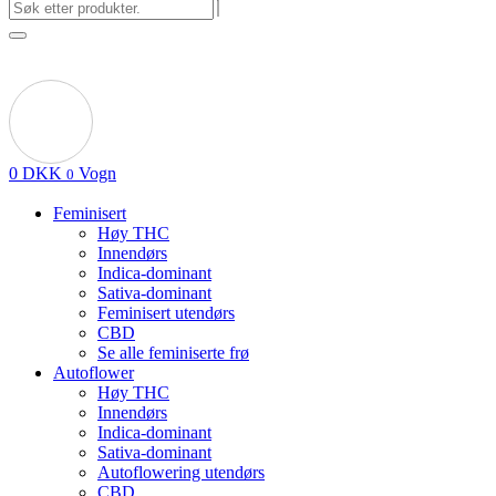
0
DKK
Vogn
0
Feminisert
Høy THC
Innendørs
Indica-dominant
Sativa-dominant
Feminisert utendørs
CBD
Se alle feminiserte frø
Autoflower
Høy THC
Innendørs
Indica-dominant
Sativa-dominant
Autoflowering utendørs
CBD