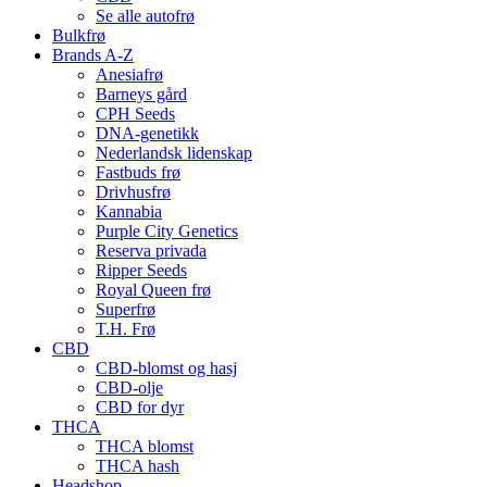
Se alle autofrø
Bulkfrø
Brands A-Z
Anesiafrø
Barneys gård
CPH Seeds
DNA-genetikk
Nederlandsk lidenskap
Fastbuds frø
Drivhusfrø
Kannabia
Purple City Genetics
Reserva privada
Ripper Seeds
Royal Queen frø
Superfrø
T.H. Frø
CBD
CBD-blomst og hasj
CBD-olje
CBD for dyr
THCA
THCA blomst
THCA hash
Headshop