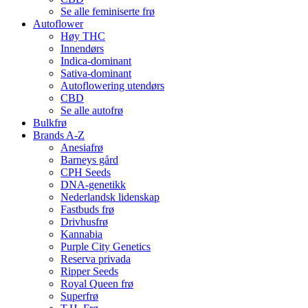
Se alle feminiserte frø
Autoflower
Høy THC
Innendørs
Indica-dominant
Sativa-dominant
Autoflowering utendørs
CBD
Se alle autofrø
Bulkfrø
Brands A-Z
Anesiafrø
Barneys gård
CPH Seeds
DNA-genetikk
Nederlandsk lidenskap
Fastbuds frø
Drivhusfrø
Kannabia
Purple City Genetics
Reserva privada
Ripper Seeds
Royal Queen frø
Superfrø