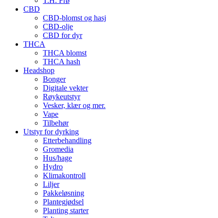
T.H. Frø
CBD
CBD-blomst og hasj
CBD-olje
CBD for dyr
THCA
THCA blomst
THCA hash
Headshop
Bonger
Digitale vekter
Røykeutstyr
Vesker, klær og mer.
Vape
Tilbehør
Utstyr for dyrking
Etterbehandling
Gromedia
Hus/hage
Hydro
Klimakontroll
Liljer
Pakkeløsning
Plantegjødsel
Planting starter