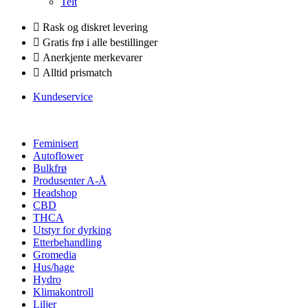
Telt
Rask og diskret levering
Gratis frø i alle bestillinger
Anerkjente merkevarer
Alltid prismatch
Kundeservice
Feminisert
Autoflower
Bulkfrø
Produsenter A-Å
Headshop
CBD
THCA
Utstyr for dyrking
Etterbehandling
Gromedia
Hus/hage
Hydro
Klimakontroll
Liljer