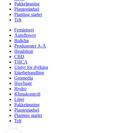
Pakkeløsning
Plantegjødsel
Planting starter
Telt
Feminisert
Autoflower
Bulkfrø
Produsenter A-Å
Headshop
CBD
THCA
Utstyr for dyrking
Etterbehandling
Gromedia
Hus/hage
Hydro
Klimakontroll
Liljer
Pakkeløsning
Plantegjødsel
Planting starter
Telt