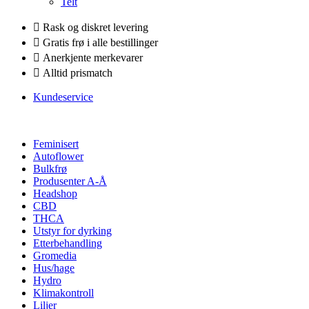
Telt
Rask og diskret levering
Gratis frø i alle bestillinger
Anerkjente merkevarer
Alltid prismatch
Kundeservice
Feminisert
Autoflower
Bulkfrø
Produsenter A-Å
Headshop
CBD
THCA
Utstyr for dyrking
Etterbehandling
Gromedia
Hus/hage
Hydro
Klimakontroll
Liljer