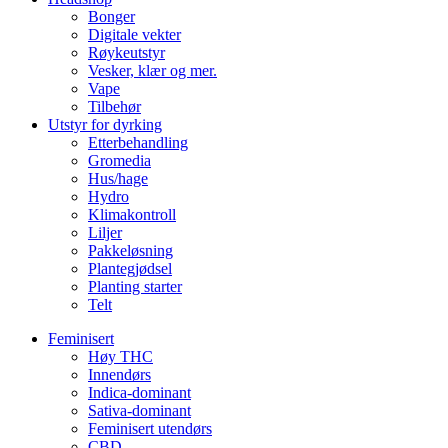
Bonger
Digitale vekter
Røykeutstyr
Vesker, klær og mer.
Vape
Tilbehør
Utstyr for dyrking
Etterbehandling
Gromedia
Hus/hage
Hydro
Klimakontroll
Liljer
Pakkeløsning
Plantegjødsel
Planting starter
Telt
Feminisert
Høy THC
Innendørs
Indica-dominant
Sativa-dominant
Feminisert utendørs
CBD