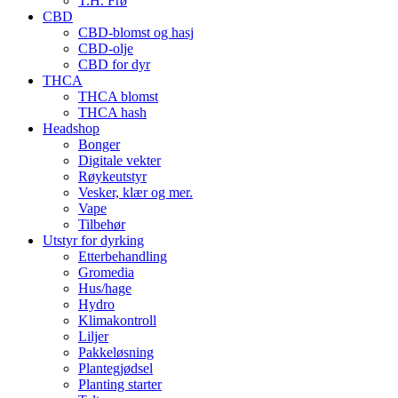
T.H. Frø
CBD
CBD-blomst og hasj
CBD-olje
CBD for dyr
THCA
THCA blomst
THCA hash
Headshop
Bonger
Digitale vekter
Røykeutstyr
Vesker, klær og mer.
Vape
Tilbehør
Utstyr for dyrking
Etterbehandling
Gromedia
Hus/hage
Hydro
Klimakontroll
Liljer
Pakkeløsning
Plantegjødsel
Planting starter