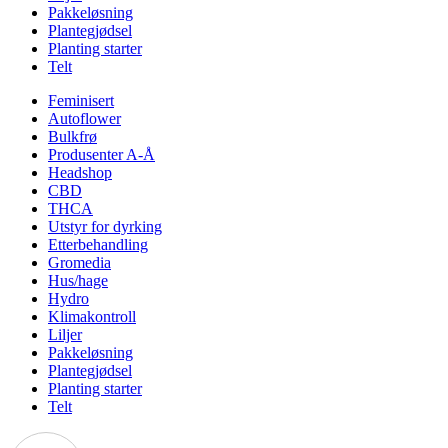
Pakkeløsning
Plantegjødsel
Planting starter
Telt
Feminisert
Autoflower
Bulkfrø
Produsenter A-Å
Headshop
CBD
THCA
Utstyr for dyrking
Etterbehandling
Gromedia
Hus/hage
Hydro
Klimakontroll
Liljer
Pakkeløsning
Plantegjødsel
Planting starter
Telt