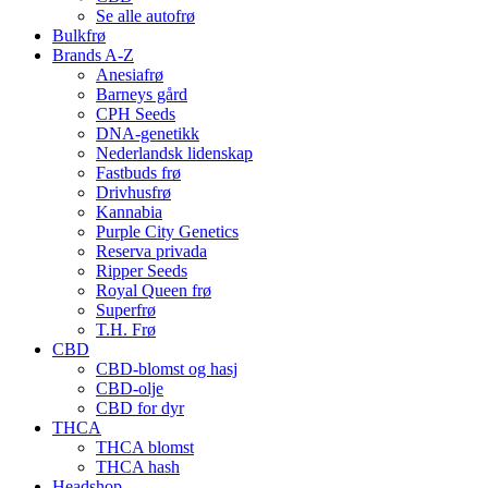
Se alle autofrø
Bulkfrø
Brands A-Z
Anesiafrø
Barneys gård
CPH Seeds
DNA-genetikk
Nederlandsk lidenskap
Fastbuds frø
Drivhusfrø
Kannabia
Purple City Genetics
Reserva privada
Ripper Seeds
Royal Queen frø
Superfrø
T.H. Frø
CBD
CBD-blomst og hasj
CBD-olje
CBD for dyr
THCA
THCA blomst
THCA hash
Headshop