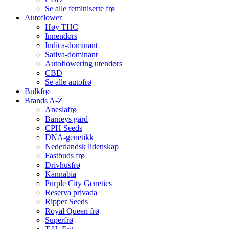
Se alle feminiserte frø
Autoflower
Høy THC
Innendørs
Indica-dominant
Sativa-dominant
Autoflowering utendørs
CBD
Se alle autofrø
Bulkfrø
Brands A-Z
Anesiafrø
Barneys gård
CPH Seeds
DNA-genetikk
Nederlandsk lidenskap
Fastbuds frø
Drivhusfrø
Kannabia
Purple City Genetics
Reserva privada
Ripper Seeds
Royal Queen frø
Superfrø