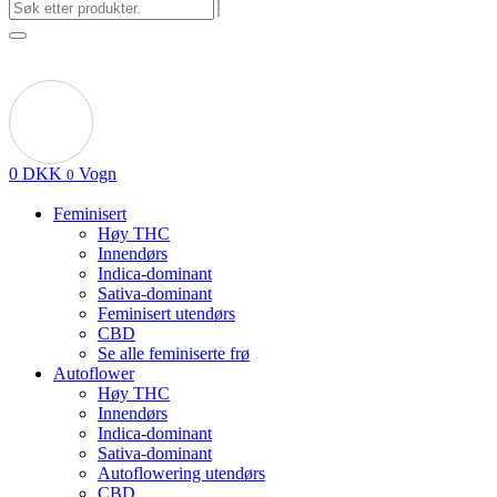
0
DKK
Vogn
0
Feminisert
Høy THC
Innendørs
Indica-dominant
Sativa-dominant
Feminisert utendørs
CBD
Se alle feminiserte frø
Autoflower
Høy THC
Innendørs
Indica-dominant
Sativa-dominant
Autoflowering utendørs
CBD