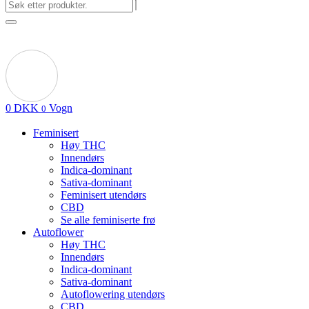
0
DKK
Vogn
0
Feminisert
Høy THC
Innendørs
Indica-dominant
Sativa-dominant
Feminisert utendørs
CBD
Se alle feminiserte frø
Autoflower
Høy THC
Innendørs
Indica-dominant
Sativa-dominant
Autoflowering utendørs
CBD