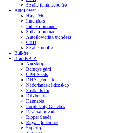
Se alle feminiserte frø
Autoflower
Høy THC
Innendørs
Indica-dominant
Sativa-dominant
Autoflowering utendørs
CBD
Se alle autofrø
Bulkfrø
Brands A-Z
Anesiafrø
Barneys gård
CPH Seeds
DNA-genetikk
Nederlandsk lidenskap
Fastbuds frø
Drivhusfrø
Kannabia
Purple City Genetics
Reserva privada
Ripper Seeds
Royal Queen frø
Superfrø