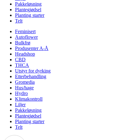
Pakkeløsning
Plantegjødsel
Planting starter
Telt
Feminisert
Autoflower
Bulkfrø
Produsenter A-Å
Headshop
CBD
THCA
Utstyr for dyrking
Etterbehandling
Gromedia
Hus/hage
Hydro
Klimakontroll
Liljer
Pakkeløsning
Plantegjødsel
Planting starter
Telt