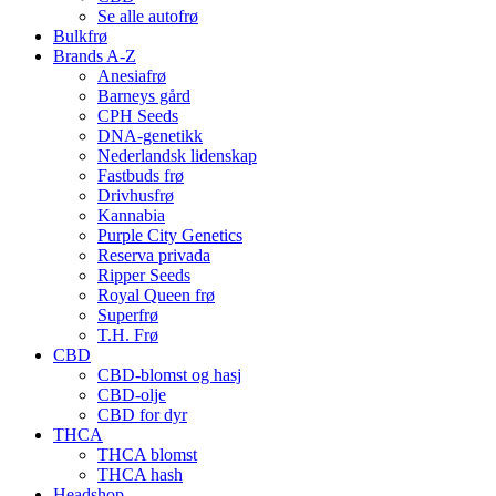
Se alle autofrø
Bulkfrø
Brands A-Z
Anesiafrø
Barneys gård
CPH Seeds
DNA-genetikk
Nederlandsk lidenskap
Fastbuds frø
Drivhusfrø
Kannabia
Purple City Genetics
Reserva privada
Ripper Seeds
Royal Queen frø
Superfrø
T.H. Frø
CBD
CBD-blomst og hasj
CBD-olje
CBD for dyr
THCA
THCA blomst
THCA hash
Headshop