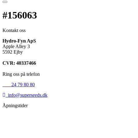
#156063
Kontakt oss
Hydro-Fyn ApS
Apple Alley 3
5592 Ejby
CVR: 40337466
Ring oss på telefon
+45
24 79 80 80
info@superseeds.dk
Åpningstider
Mandag:
11.00 - 18.00
Tirsdag:
11.00 - 18.00
Onsdag:
11.00 - 18.00
Torsdag:
11.00 - 18.00