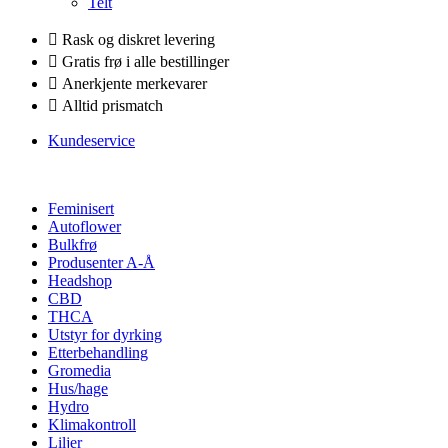
Telt
Rask og diskret levering
Gratis frø i alle bestillinger
Anerkjente merkevarer
Alltid prismatch
Kundeservice
Feminisert
Autoflower
Bulkfrø
Produsenter A-Å
Headshop
CBD
THCA
Utstyr for dyrking
Etterbehandling
Gromedia
Hus/hage
Hydro
Klimakontroll
Liljer