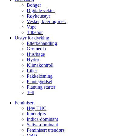
Bonger
Digitale vekter
Røykeutstyr
Vesker, klær og mer.
Vape
Tilbehør
Utstyr for dyrking
Etterbehandling
Gromedia
Hus/hage
Hydro
Klimakontroll
Liljer
Pakkeløsning
Plantegjødsel
Planting starter
Telt
Feminisert
Høy THC
Innendørs
Indica-dominant
Sativa-dominant
Feminisert utendørs
CBD