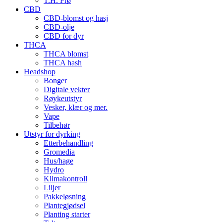
T.H. Frø
CBD
CBD-blomst og hasj
CBD-olje
CBD for dyr
THCA
THCA blomst
THCA hash
Headshop
Bonger
Digitale vekter
Røykeutstyr
Vesker, klær og mer.
Vape
Tilbehør
Utstyr for dyrking
Etterbehandling
Gromedia
Hus/hage
Hydro
Klimakontroll
Liljer
Pakkeløsning
Plantegjødsel
Planting starter