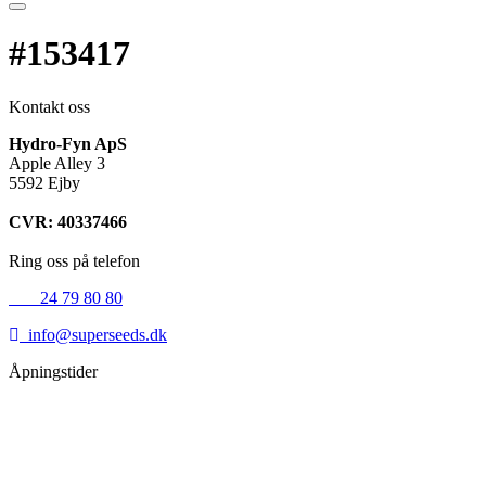
#153417
Kontakt oss
Hydro-Fyn ApS
Apple Alley 3
5592 Ejby
CVR: 40337466
Ring oss på telefon
+45
24 79 80 80
info@superseeds.dk
Åpningstider
Mandag:
11.00 - 18.00
Tirsdag:
11.00 - 18.00
Onsdag:
11.00 - 18.00
Torsdag:
11.00 - 18.00