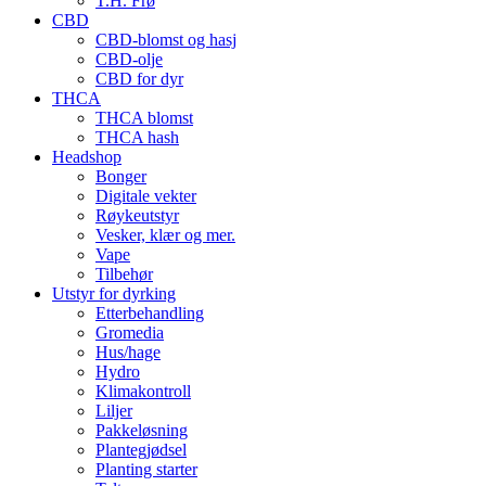
T.H. Frø
CBD
CBD-blomst og hasj
CBD-olje
CBD for dyr
THCA
THCA blomst
THCA hash
Headshop
Bonger
Digitale vekter
Røykeutstyr
Vesker, klær og mer.
Vape
Tilbehør
Utstyr for dyrking
Etterbehandling
Gromedia
Hus/hage
Hydro
Klimakontroll
Liljer
Pakkeløsning
Plantegjødsel
Planting starter