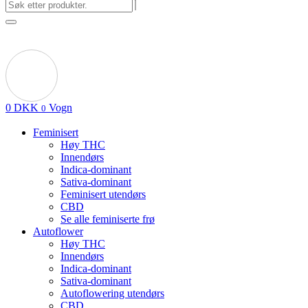
0
DKK
Vogn
0
Feminisert
Høy THC
Innendørs
Indica-dominant
Sativa-dominant
Feminisert utendørs
CBD
Se alle feminiserte frø
Autoflower
Høy THC
Innendørs
Indica-dominant
Sativa-dominant
Autoflowering utendørs
CBD