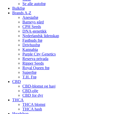
Se alle autofrø
Bulkfrø
Brands A-Z
Anesiafrø
Barneys gård
CPH Seeds
DNA-genetikk
Nederlandsk lidenskap
Fastbuds frø
Drivhusfrø
Kannabia
Purple City Genetics
Reserva privada
Ripper Seeds
Royal Queen frø
Superfrø
T.H. Frø
CBD
CBD-blomst og hasj
CBD-olje
CBD for dyr
THCA
THCA blomst
THCA hash
Headshop