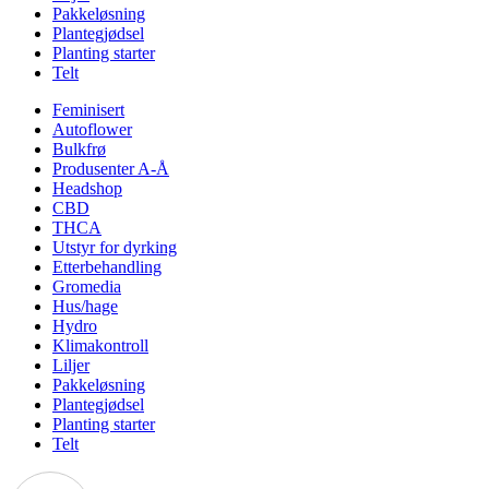
Pakkeløsning
Plantegjødsel
Planting starter
Telt
Feminisert
Autoflower
Bulkfrø
Produsenter A-Å
Headshop
CBD
THCA
Utstyr for dyrking
Etterbehandling
Gromedia
Hus/hage
Hydro
Klimakontroll
Liljer
Pakkeløsning
Plantegjødsel
Planting starter
Telt