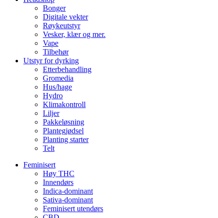
Bonger
Digitale vekter
Røykeutstyr
Vesker, klær og mer.
Vape
Tilbehør
Utstyr for dyrking
Etterbehandling
Gromedia
Hus/hage
Hydro
Klimakontroll
Liljer
Pakkeløsning
Plantegjødsel
Planting starter
Telt
Feminisert
Høy THC
Innendørs
Indica-dominant
Sativa-dominant
Feminisert utendørs
CBD