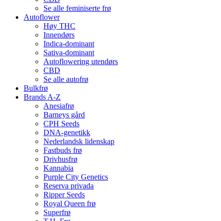
Se alle feminiserte frø
Autoflower
Høy THC
Innendørs
Indica-dominant
Sativa-dominant
Autoflowering utendørs
CBD
Se alle autofrø
Bulkfrø
Brands A-Z
Anesiafrø
Barneys gård
CPH Seeds
DNA-genetikk
Nederlandsk lidenskap
Fastbuds frø
Drivhusfrø
Kannabia
Purple City Genetics
Reserva privada
Ripper Seeds
Royal Queen frø
Superfrø