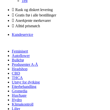
Telt
Rask og diskret levering
Gratis frø i alle bestillinger
Anerkjente merkevarer
Alltid prismatch
Kundeservice
Feminisert
Autoflower
Bulkfrø
Produsenter A-Å
Headshop
CBD
THCA
Utstyr for dyrking
Etterbehandling
Gromedia
Hus/hage
Hydro
Klimakontroll
Liljer