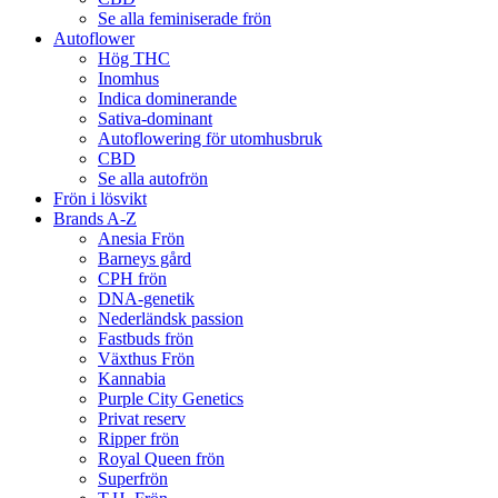
Se alla feminiserade frön
Autoflower
Hög THC
Inomhus
Indica dominerande
Sativa-dominant
Autoflowering för utomhusbruk
CBD
Se alla autofrön
Frön i lösvikt
Brands A-Z
Anesia Frön
Barneys gård
CPH frön
DNA-genetik
Nederländsk passion
Fastbuds frön
Växthus Frön
Kannabia
Purple City Genetics
Privat reserv
Ripper frön
Royal Queen frön
Superfrön