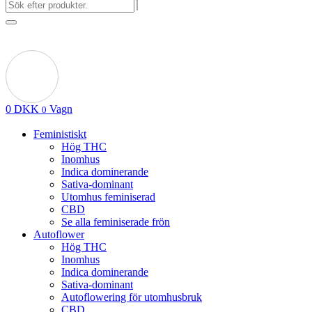
0
DKK
Vagn
0
Feministiskt
Hög THC
Inomhus
Indica dominerande
Sativa-dominant
Utomhus feminiserad
CBD
Se alla feminiserade frön
Autoflower
Hög THC
Inomhus
Indica dominerande
Sativa-dominant
Autoflowering för utomhusbruk
CBD