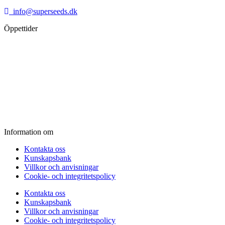
info@superseeds.dk
Öppettider
Måndag:
11.00 - 18.00
Tisdag:
11.00 - 18.00
Onsdag:
11.00 - 18.00
Torsdag:
11.00 - 18.00
Fredag:
11.00 - 16.00
Lördag:
10.00 - 15.00
Söndag:
Stängt
Information om
Kontakta oss
Kunskapsbank
Villkor och anvisningar
Cookie- och integritetspolicy
Kontakta oss
Kunskapsbank
Villkor och anvisningar
Cookie- och integritetspolicy