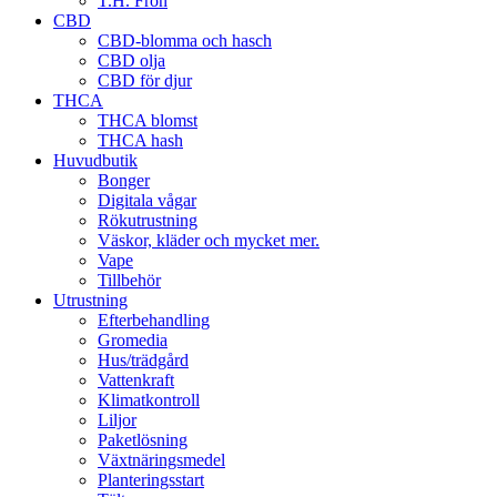
T.H. Frön
CBD
CBD-blomma och hasch
CBD olja
CBD för djur
THCA
THCA blomst
THCA hash
Huvudbutik
Bonger
Digitala vågar
Rökutrustning
Väskor, kläder och mycket mer.
Vape
Tillbehör
Utrustning
Efterbehandling
Gromedia
Hus/trädgård
Vattenkraft
Klimatkontroll
Liljor
Paketlösning
Växtnäringsmedel
Planteringsstart