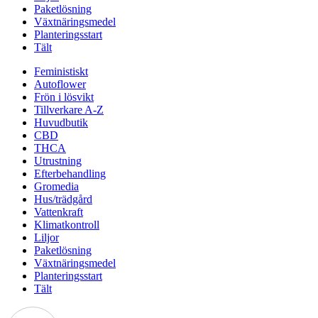
Paketlösning
Växtnäringsmedel
Planteringsstart
Tält
Feministiskt
Autoflower
Frön i lösvikt
Tillverkare A-Z
Huvudbutik
CBD
THCA
Utrustning
Efterbehandling
Gromedia
Hus/trädgård
Vattenkraft
Klimatkontroll
Liljor
Paketlösning
Växtnäringsmedel
Planteringsstart
Tält