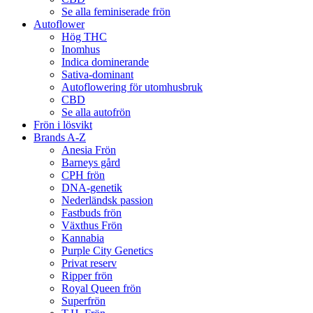
Se alla feminiserade frön
Autoflower
Hög THC
Inomhus
Indica dominerande
Sativa-dominant
Autoflowering för utomhusbruk
CBD
Se alla autofrön
Frön i lösvikt
Brands A-Z
Anesia Frön
Barneys gård
CPH frön
DNA-genetik
Nederländsk passion
Fastbuds frön
Växthus Frön
Kannabia
Purple City Genetics
Privat reserv
Ripper frön
Royal Queen frön
Superfrön