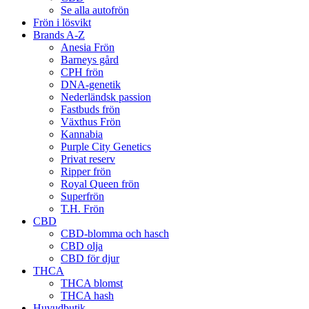
Se alla autofrön
Frön i lösvikt
Brands A-Z
Anesia Frön
Barneys gård
CPH frön
DNA-genetik
Nederländsk passion
Fastbuds frön
Växthus Frön
Kannabia
Purple City Genetics
Privat reserv
Ripper frön
Royal Queen frön
Superfrön
T.H. Frön
CBD
CBD-blomma och hasch
CBD olja
CBD för djur
THCA
THCA blomst
THCA hash
Huvudbutik