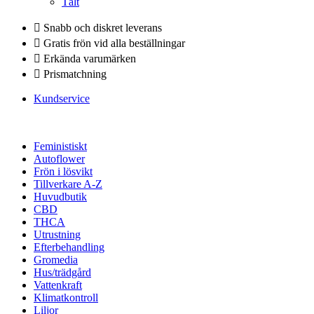
Tält
Snabb och diskret leverans
Gratis frön vid alla beställningar
Erkända varumärken
Prismatchning
Kundservice
Feministiskt
Autoflower
Frön i lösvikt
Tillverkare A-Z
Huvudbutik
CBD
THCA
Utrustning
Efterbehandling
Gromedia
Hus/trädgård
Vattenkraft
Klimatkontroll
Liljor