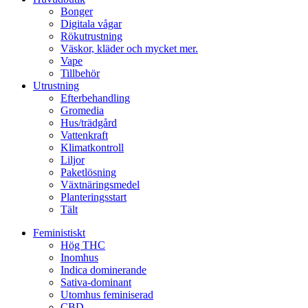
Bonger
Digitala vågar
Rökutrustning
Väskor, kläder och mycket mer.
Vape
Tillbehör
Utrustning
Efterbehandling
Gromedia
Hus/trädgård
Vattenkraft
Klimatkontroll
Liljor
Paketlösning
Växtnäringsmedel
Planteringsstart
Tält
Feministiskt
Hög THC
Inomhus
Indica dominerande
Sativa-dominant
Utomhus feminiserad
CBD