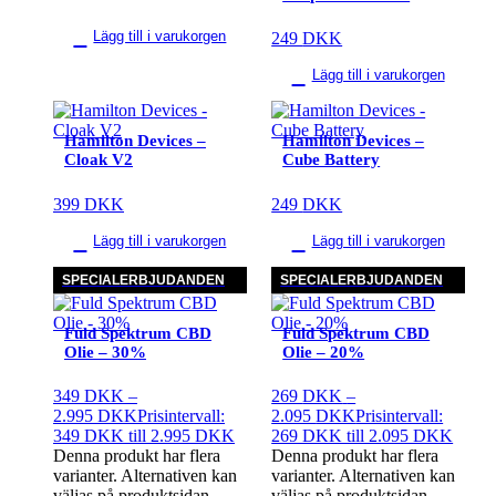
Lägg till i varukorgen
249
DKK
Lägg till i varukorgen
Hamilton Devices –
Hamilton Devices –
Cloak V2
Cube Battery
399
DKK
249
DKK
Lägg till i varukorgen
Lägg till i varukorgen
SPECIALERBJUDANDEN
SPECIALERBJUDANDEN
Fuld Spektrum CBD
Fuld Spektrum CBD
Olie – 30%
Olie – 20%
349
DKK
–
269
DKK
–
2.995
DKK
Prisintervall:
2.095
DKK
Prisintervall:
349 DKK till 2.995 DKK
269 DKK till 2.095 DKK
Denna produkt har flera
Denna produkt har flera
varianter. Alternativen kan
varianter. Alternativen kan
väljas på produktsidan
väljas på produktsidan