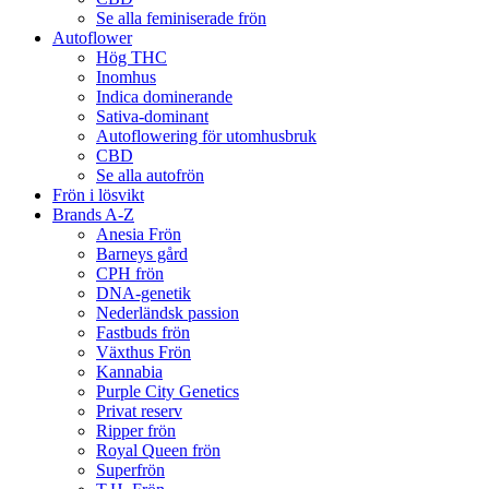
Se alla feminiserade frön
Autoflower
Hög THC
Inomhus
Indica dominerande
Sativa-dominant
Autoflowering för utomhusbruk
CBD
Se alla autofrön
Frön i lösvikt
Brands A-Z
Anesia Frön
Barneys gård
CPH frön
DNA-genetik
Nederländsk passion
Fastbuds frön
Växthus Frön
Kannabia
Purple City Genetics
Privat reserv
Ripper frön
Royal Queen frön
Superfrön