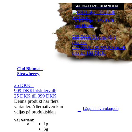
SPECIALERBJUDANDEN
CBD-olja - 5% Fullt
spektrum
223
DKK
Ursprungligt
pris var:
223 DKK.
189
DKK
Aktuellt
pris är: 189 DKK.
Cbd Blomst –
Strawberry
25
DKK
–
999
DKK
Prisintervall:
25 DKK till 999 DKK
Denna produkt har flera
varianter. Alternativen kan
Lägg till i varukorgen
väljas på produktsidan
Välj variant:
1g
3g