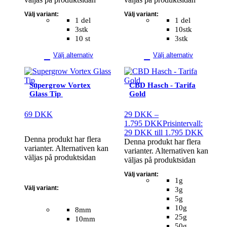
Välj variant:
Välj variant:
1 del
1 del
3stk
10stk
10 st
3stk
Välj alternativ
Välj alternativ
Supergrow Vortex
CBD Hasch - Tarifa
Glass Tip
Gold
69
DKK
29
DKK
–
1.795
DKK
Prisintervall:
29 DKK till 1.795 DKK
Denna produkt har flera
Denna produkt har flera
varianter. Alternativen kan
varianter. Alternativen kan
väljas på produktsidan
väljas på produktsidan
Välj variant:
1g
Välj variant:
3g
5g
10g
8mm
25g
10mm
50g