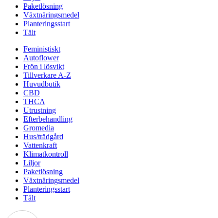
Paketlösning
Växtnäringsmedel
Planteringsstart
Tält
Feministiskt
Autoflower
Frön i lösvikt
Tillverkare A-Z
Huvudbutik
CBD
THCA
Utrustning
Efterbehandling
Gromedia
Hus/trädgård
Vattenkraft
Klimatkontroll
Liljor
Paketlösning
Växtnäringsmedel
Planteringsstart
Tält