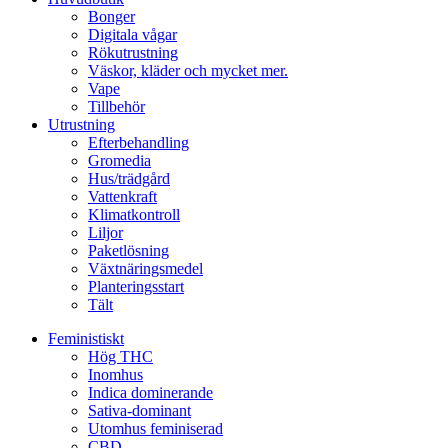
Bonger
Digitala vågar
Rökutrustning
Väskor, kläder och mycket mer.
Vape
Tillbehör
Utrustning
Efterbehandling
Gromedia
Hus/trädgård
Vattenkraft
Klimatkontroll
Liljor
Paketlösning
Växtnäringsmedel
Planteringsstart
Tält
Feministiskt
Hög THC
Inomhus
Indica dominerande
Sativa-dominant
Utomhus feminiserad
CBD