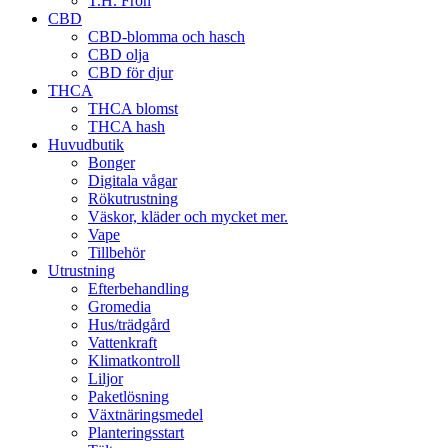
T.H. Frön
CBD
CBD-blomma och hasch
CBD olja
CBD för djur
THCA
THCA blomst
THCA hash
Huvudbutik
Bonger
Digitala vågar
Rökutrustning
Väskor, kläder och mycket mer.
Vape
Tillbehör
Utrustning
Efterbehandling
Gromedia
Hus/trädgård
Vattenkraft
Klimatkontroll
Liljor
Paketlösning
Växtnäringsmedel
Planteringsstart