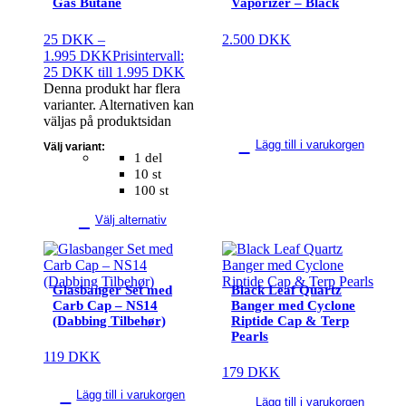
Gas Butane
Vaporizer – Black
25
DKK
–
2.500
DKK
1.995
DKK
Prisintervall:
25 DKK till 1.995 DKK
Denna produkt har flera
varianter. Alternativen kan
väljas på produktsidan
Lägg till i varukorgen
Välj variant:
1 del
10 st
100 st
Välj alternativ
Glasbanger Set med
Black Leaf Quartz
Carb Cap – NS14
Banger med Cyclone
(Dabbing Tilbehør)
Riptide Cap & Terp
Pearls
119
DKK
179
DKK
Lägg till i varukorgen
Lägg till i varukorgen