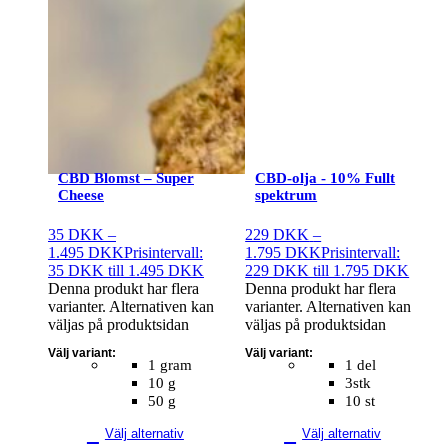
CBD Blomst – Super
CBD-olja - 10% Fullt
Cheese
spektrum
35
DKK
–
229
DKK
–
1.495
DKK
Prisintervall:
1.795
DKK
Prisintervall:
35 DKK till 1.495 DKK
229 DKK till 1.795 DKK
Denna produkt har flera
Denna produkt har flera
varianter. Alternativen kan
varianter. Alternativen kan
väljas på produktsidan
väljas på produktsidan
Välj variant:
Välj variant:
1 gram
1 del
10 g
3stk
50 g
10 st
Välj alternativ
Välj alternativ