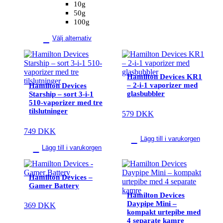
10g
50g
100g
Välj alternativ
Hamilton Devices KR1
– 2-i-1 vaporizer med
Hamilton Devices
glasbubbler
Starship – sort 3-i-1
510-vaporizer med tre
tilslutninger
579
DKK
749
DKK
Lägg till i varukorgen
Lägg till i varukorgen
Hamilton Devices –
Gamer Battery
Hamilton Devices
Daypipe Mini –
369
DKK
kompakt urtepibe med
4 separate kamre