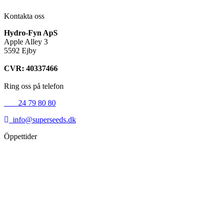
Kontakta oss
Hydro-Fyn ApS
Apple Alley 3
5592 Ejby
CVR: 40337466
Ring oss på telefon
+45
24 79 80 80
info@superseeds.dk
Öppettider
Måndag:
11.00 - 18.00
Tisdag:
11.00 - 18.00
Onsdag:
11.00 - 18.00
Torsdag:
11.00 - 18.00
Fredag:
11.00 - 16.00
Lördag:
10.00 - 15.00
Söndag:
Stängt