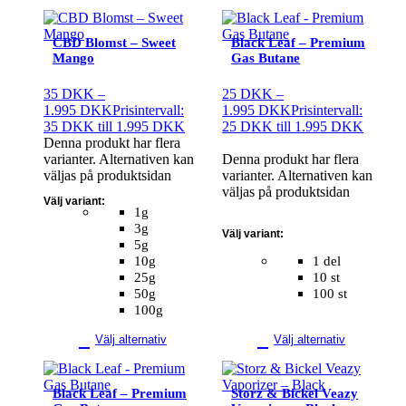
CBD Blomst – Sweet
Black Leaf – Premium
Mango
Gas Butane
35
DKK
–
25
DKK
–
1.995
DKK
Prisintervall:
1.995
DKK
Prisintervall:
35 DKK till 1.995 DKK
25 DKK till 1.995 DKK
Denna produkt har flera
varianter. Alternativen kan
Denna produkt har flera
väljas på produktsidan
varianter. Alternativen kan
väljas på produktsidan
Välj variant:
1g
3g
Välj variant:
5g
10g
1 del
25g
10 st
50g
100 st
100g
Välj alternativ
Välj alternativ
Black Leaf – Premium
Storz & Bickel Veazy