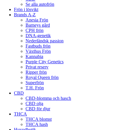
Se alla autofrön
Frön i lösvikt
Brands A-Z
Anesia Frön
Barneys gård
CPH frön
DNA-genetik
Nederländsk passion
Fastbuds frön
Växthus Frön
Kannabia
Purple City Genetics
Privat reserv
Ripper frön
Royal Queen frön
Superfrön
T.H. Frön
CBD
CBD-blomma och hasch
CBD olja
CBD för djur
THCA
THCA blomst
THCA hash
Huvudbutik