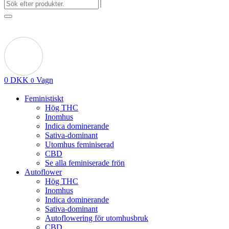
0
DKK
Vagn
0
Feministiskt
Hög THC
Inomhus
Indica dominerande
Sativa-dominant
Utomhus feminiserad
CBD
Se alla feminiserade frön
Autoflower
Hög THC
Inomhus
Indica dominerande
Sativa-dominant
Autoflowering för utomhusbruk
CBD