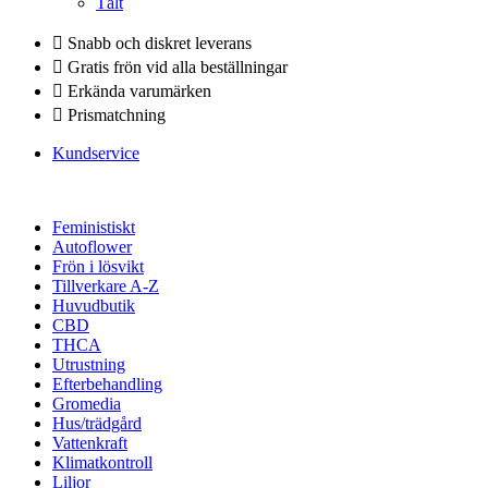
Tält
Snabb och diskret leverans
Gratis frön vid alla beställningar
Erkända varumärken
Prismatchning
Kundservice
Feministiskt
Autoflower
Frön i lösvikt
Tillverkare A-Z
Huvudbutik
CBD
THCA
Utrustning
Efterbehandling
Gromedia
Hus/trädgård
Vattenkraft
Klimatkontroll
Liljor