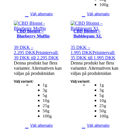
100g
Välj alternativ
Välj alternativ
CBD Blomst –
CBD Blomst –
Blueberry Muffin
Bubblegum XL
39
DKK
–
35
DKK
–
2.295
DKK
Prisintervall:
1.995
DKK
Prisintervall:
39 DKK till 2.295 DKK
35 DKK till 1.995 DKK
Denna produkt har flera
Denna produkt har flera
varianter. Alternativen kan
varianter. Alternativen kan
väljas på produktsidan
väljas på produktsidan
Välj variant:
Välj variant:
1g
1g
3g
3g
5g
5g
10g
10g
25g
25g
50g
50g
100g
100g
Välj alternativ
Välj alternativ