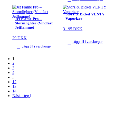
Storz & Bickel VENTY
Vaporizer
Jet Flame Pro –
Stormlighter (Vindfast
Jetflamme)
3.195
DKK
29
DKK
Lägg till i varukorgen
Lägg till i varukorgen
1
2
3
4
...
12
13
14
Nästa steg