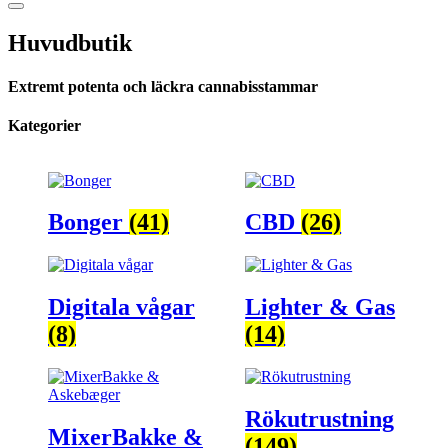
Huvudbutik
Extremt potenta och läckra cannabisstammar
Kategorier
Bonger
(41)
CBD
(26)
Digitala vågar
Lighter & Gas
(8)
(14)
Rökutrustning
MixerBakke &
(149)