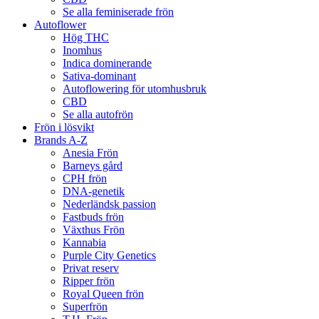
Se alla feminiserade frön
Autoflower
Hög THC
Inomhus
Indica dominerande
Sativa-dominant
Autoflowering för utomhusbruk
CBD
Se alla autofrön
Frön i lösvikt
Brands A-Z
Anesia Frön
Barneys gård
CPH frön
DNA-genetik
Nederländsk passion
Fastbuds frön
Växthus Frön
Kannabia
Purple City Genetics
Privat reserv
Ripper frön
Royal Queen frön
Superfrön