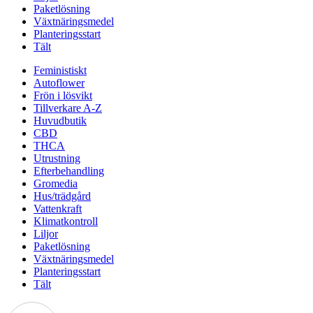
Paketlösning
Växtnäringsmedel
Planteringsstart
Tält
Feministiskt
Autoflower
Frön i lösvikt
Tillverkare A-Z
Huvudbutik
CBD
THCA
Utrustning
Efterbehandling
Gromedia
Hus/trädgård
Vattenkraft
Klimatkontroll
Liljor
Paketlösning
Växtnäringsmedel
Planteringsstart
Tält