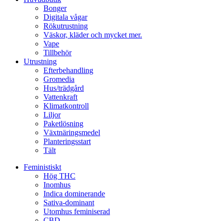
Bonger
Digitala vågar
Rökutrustning
Väskor, kläder och mycket mer.
Vape
Tillbehör
Utrustning
Efterbehandling
Gromedia
Hus/trädgård
Vattenkraft
Klimatkontroll
Liljor
Paketlösning
Växtnäringsmedel
Planteringsstart
Tält
Feministiskt
Hög THC
Inomhus
Indica dominerande
Sativa-dominant
Utomhus feminiserad
CBD