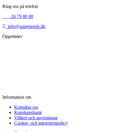
Ring oss på telefon
+45
24 79 80 80
info@superseeds.dk
Öppettider
Måndag:
11.00 - 18.00
Tisdag:
11.00 - 18.00
Onsdag:
11.00 - 18.00
Torsdag:
11.00 - 18.00
Fredag:
11.00 - 16.00
Lördag:
10.00 - 15.00
Söndag:
Stängt
Information om
Kontakta oss
Kunskapsbank
Villkor och anvisningar
Cookie- och integritetspolicy