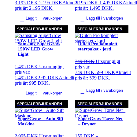
3.195 DKK.
2.195
DKK
Aktuellt
2.195 DKK.
1.495
DKK
Aktuell
pris är: 2.195 DKK.
pris är: 1.495 DKK.
Lägg till i varukorgen
Lägg till i varukorgen
SPECIALERBJUDANDEN
SPECIALERBJUDANDEN
Samsung SuperGrow
Dutch Pro komplett
150W LED Grow
startpaket - jord
Light
749
DKK
Ursprungligt
1.495
DKK
Ursprungligt
pris var:
pris var:
749 DKK.
599
DKK
Aktuellt
1.495 DKK.
995
DKK
Aktuellt
pris är: 599 DKK.
pris är: 995 DKK.
Lägg till i varukorgen
Lägg till i varukorgen
SPECIALERBJUDANDEN
SPECIALERBJUDANDEN
SuperGrow – Auto Sift
SuperGrow Tørre Net
Maskine
– Drynet
2.995
DKK
Ursprungligt
159
DKK
–