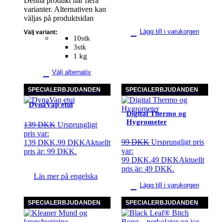
Denna produkt har flera
varianter. Alternativen kan
väljas på produktsidan
Lägg till i varukorgen
Välj variant:
10stk
3stk
1 kg
Välj alternativ
SPECIALERBJUDANDEN
SPECIALERBJUDANDEN
DynaVap etui
Digital Thermo og
Hygrometer
139
DKK
Ursprungligt
pris var:
99
DKK
Ursprungligt pris
139 DKK.
99
DKK
Aktuellt
var:
pris är: 99 DKK.
99 DKK.
49
DKK
Aktuellt
pris är: 49 DKK.
Läs mer på engelska
Lägg till i varukorgen
SPECIALERBJUDANDEN
SPECIALERBJUDANDEN