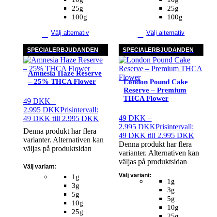
25g
25g
100g
100g
Välj alternativ
Välj alternativ
SPECIALERBJUDANDEN
SPECIALERBJUDANDEN
Amnesia Haze Reserve
– 25% THCA Flower
London Pound Cake
Reserve – Premium
THCA Flower
49
DKK
–
2.995
DKK
Prisintervall:
49
DKK
–
49 DKK till 2.995 DKK
2.995
DKK
Prisintervall:
Denna produkt har flera
49 DKK till 2.995 DKK
varianter. Alternativen kan
Denna produkt har flera
väljas på produktsidan
varianter. Alternativen kan
väljas på produktsidan
Välj variant:
Välj variant:
1g
1g
3g
3g
5g
5g
10g
10g
25g
25g