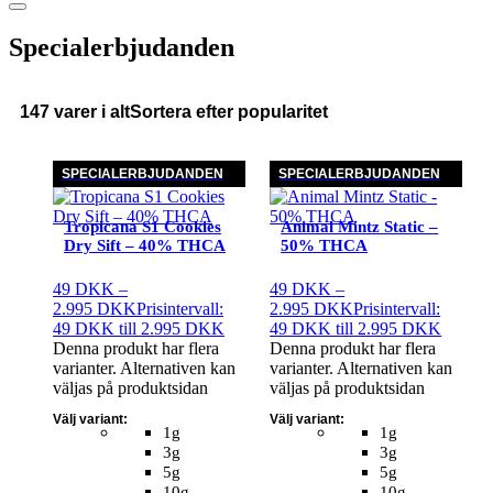
Specialerbjudanden
147 varer i alt
Sortera efter popularitet
SPECIALERBJUDANDEN
SPECIALERBJUDANDEN
Tropicana S1 Cookies
Animal Mintz Static –
Dry Sift – 40% THCA
50% THCA
49
DKK
–
49
DKK
–
2.995
DKK
Prisintervall:
2.995
DKK
Prisintervall:
49 DKK till 2.995 DKK
49 DKK till 2.995 DKK
Denna produkt har flera
Denna produkt har flera
varianter. Alternativen kan
varianter. Alternativen kan
väljas på produktsidan
väljas på produktsidan
Välj variant:
Välj variant:
1g
1g
3g
3g
5g
5g
10g
10g