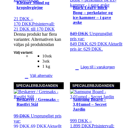
Kleaner Mund og
kropshygiejne
Black Leaf® Bitch
Bong – perkolator og
ice-kammer – i gave
21
DKK
–
æske
170
DKK
Prisintervall:
21 DKK till 170 DKK
849
DKK
Ursprungligt
Denna produkt har flera
pris var:
varianter. Alternativen kan
849 DKK.
629
DKK
Aktuellt
väljas på produktsidan
pris är: 629 DKK.
Välj variant:
10stk
3stk
1 kg
Lägg till i varukorgen
Välj alternativ
SPECIALERBJUDANDEN
SPECIALERBJUDANDEN
Beskærer / Grensaks –
Samsung Board –
Rustfri Stål
3,01umol – Secret
Jardin
99
DKK
Ursprungligt pris
999
DKK
–
var:
1.899
DKK
Prisintervall:
99 DKK.
69
DKK
Aktuellt