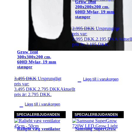
Grow Tent
200x200x200 cm,
600D Mylar, 19 mm
stænger
2.995
DKK
Ursprungligt
pris var:
2.995 DKK.
2.195
DKK
Aktuell
pris är: 2.195 DKK.
Grow Tent
300x300x200 cm,
600D Mylar, 19 mm
stænger
3.495
DKK
Ursprungligt
Lägg till i varukorgen
pris var:
3.495 DKK.
2.795
DKK
Aktuellt
pris är: 2.795 DKK.
Lägg till i varukorgen
SPECIALERBJUDANDEN
SPECIALERBJUDANDEN
Ralight væg ventilator
Samsung SuperGrow