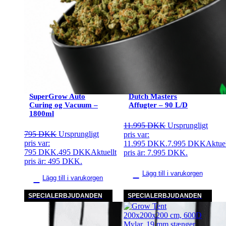
SuperGrow Auto
Dutch Masters
Curing og Vacuum –
Affugter – 90 L/D
1800ml
11.995
DKK
Ursprungligt
795
DKK
Ursprungligt
pris var:
pris var:
11.995 DKK.
7.995
DKK
Aktuel
795 DKK.
495
DKK
Aktuellt
pris är: 7.995 DKK.
pris är: 495 DKK.
Lägg till i varukorgen
Lägg till i varukorgen
SPECIALERBJUDANDEN
SPECIALERBJUDANDEN