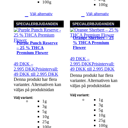
100g
100g
Välj alternativ
Välj alternativ
SPECIALERBJUDANDEN
SPECIALERBJUDANDEN
Orange Sherbert – 25
% THCA Premium
Purple Punch Reserve
Flower
– 25 % THCA
Premium Flower
49
DKK
–
49
DKK
–
2.995
DKK
Prisintervall:
2.995
DKK
Prisintervall:
49 DKK till 2.995 DKK
49 DKK till 2.995 DKK
Denna produkt har flera
Denna produkt har flera
varianter. Alternativen kan
varianter. Alternativen kan
väljas på produktsidan
väljas på produktsidan
Välj variant:
Välj variant:
1g
1g
3g
3g
5g
5g
10g
10g
25g
25g
100g
100g