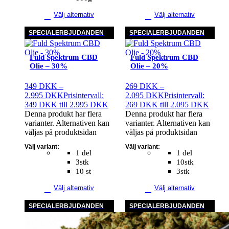
Välj alternativ
Välj alternativ
SPECIALERBJUDANDEN
SPECIALERBJUDANDEN
Fuld Spektrum CBD
Fuld Spektrum CBD
Olie – 30%
Olie – 20%
349
DKK
–
269
DKK
–
2.995
DKK
Prisintervall:
2.095
DKK
Prisintervall:
349 DKK till 2.995 DKK
269 DKK till 2.095 DKK
Denna produkt har flera
Denna produkt har flera
varianter. Alternativen kan
varianter. Alternativen kan
väljas på produktsidan
väljas på produktsidan
Välj variant:
Välj variant:
1 del
1 del
3stk
10stk
10 st
3stk
Välj alternativ
Välj alternativ
SPECIALERBJUDANDEN
SPECIALERBJUDANDEN