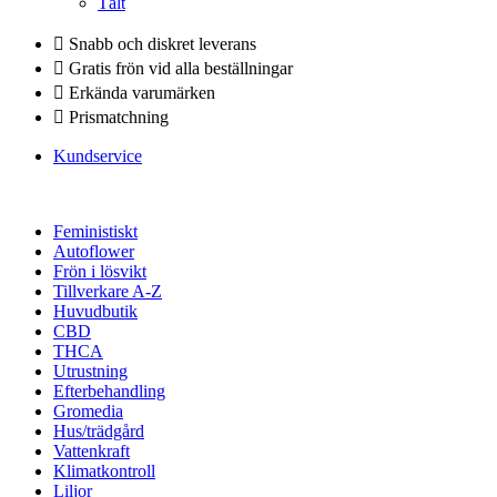
Tält
Snabb och diskret leverans
Gratis frön vid alla beställningar
Erkända varumärken
Prismatchning
Kundservice
Feministiskt
Autoflower
Frön i lösvikt
Tillverkare A-Z
Huvudbutik
CBD
THCA
Utrustning
Efterbehandling
Gromedia
Hus/trädgård
Vattenkraft
Klimatkontroll
Liljor