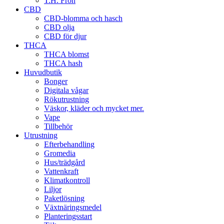
T.H. Frön
CBD
CBD-blomma och hasch
CBD olja
CBD för djur
THCA
THCA blomst
THCA hash
Huvudbutik
Bonger
Digitala vågar
Rökutrustning
Väskor, kläder och mycket mer.
Vape
Tillbehör
Utrustning
Efterbehandling
Gromedia
Hus/trädgård
Vattenkraft
Klimatkontroll
Liljor
Paketlösning
Växtnäringsmedel
Planteringsstart