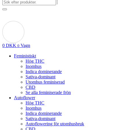
0
DKK
Vagn
0
Feministiskt
Hög THC
Inomhus
Indica dominerande
Sativa-dominant
Utomhus feminiserad
CBD
Se alla feminiserade frön
Autoflower
Hög THC
Inomhus
Indica dominerande
Sativa-dominant
Autoflowering för utomhusbruk
CBD