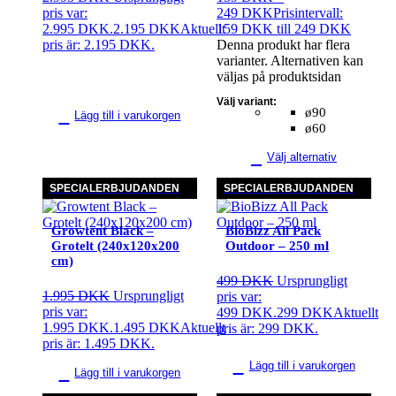
pris var:
249
DKK
Prisintervall:
2.995 DKK.
2.195
DKK
Aktuellt
159 DKK till 249 DKK
pris är: 2.195 DKK.
Denna produkt har flera
varianter. Alternativen kan
väljas på produktsidan
Välj variant:
ø90
Lägg till i varukorgen
ø60
Välj alternativ
SPECIALERBJUDANDEN
SPECIALERBJUDANDEN
Growtent Black –
BioBizz All Pack
Grotelt (240x120x200
Outdoor – 250 ml
cm)
499
DKK
Ursprungligt
1.995
DKK
Ursprungligt
pris var:
pris var:
499 DKK.
299
DKK
Aktuellt
1.995 DKK.
1.495
DKK
Aktuellt
pris är: 299 DKK.
pris är: 1.495 DKK.
Lägg till i varukorgen
Lägg till i varukorgen