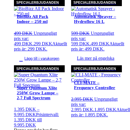
SPECIALERBJUDANDEN
SPECIALERBJUDANDEN
BioBizz All Pack
Automatisk Sprayer –
Indoor – 250 ml
Hydroflow 16 L
499
DKK
Ursprungligt
599
DKK
Ursprungligt
pris var:
pris var:
499 DKK.
299
DKK
Aktuellt
599 DKK.
499
DKK
Aktuellt
pris är: 299 DKK.
pris är: 499 DKK.
Läs mer på engelska
Lägg till i varukorgen
SPECIALERBJUDANDEN
SPECIALERBJUDANDEN
CLI-MATE –
Frequency Controller
Super Quantum Xlite
250W Grow Lampe –
2,7 Full Spectrum
2.995
DKK
Ursprungligt
pris var:
1.395
DKK
–
2.995 DKK.
1.895
DKK
Aktuell
9.995
DKK
Prisintervall:
pris är: 1.895 DKK.
1.395 DKK till
9.995 DKK