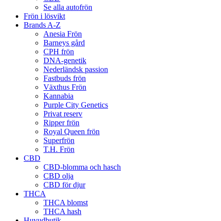
Se alla autofrön
Frön i lösvikt
Brands A-Z
Anesia Frön
Barneys gård
CPH frön
DNA-genetik
Nederländsk passion
Fastbuds frön
Växthus Frön
Kannabia
Purple City Genetics
Privat reserv
Ripper frön
Royal Queen frön
Superfrön
T.H. Frön
CBD
CBD-blomma och hasch
CBD olja
CBD för djur
THCA
THCA blomst
THCA hash
Huvudbutik