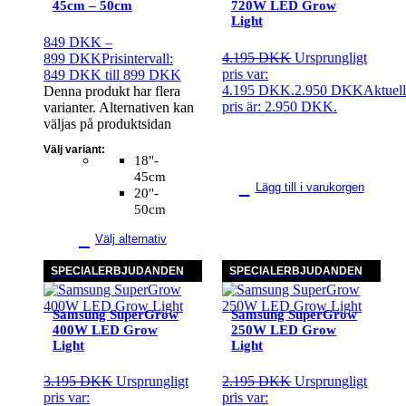
45cm – 50cm
720W LED Grow
Light
849
DKK
–
4.195
DKK
Ursprungligt
899
DKK
Prisintervall:
pris var:
849 DKK till 899 DKK
4.195 DKK.
2.950
DKK
Aktuell
Denna produkt har flera
pris är: 2.950 DKK.
varianter. Alternativen kan
väljas på produktsidan
Välj variant:
18"-
45cm
Lägg till i varukorgen
20"-
50cm
Välj alternativ
SPECIALERBJUDANDEN
SPECIALERBJUDANDEN
Samsung SuperGrow
Samsung SuperGrow
400W LED Grow
250W LED Grow
Light
Light
3.195
DKK
Ursprungligt
2.195
DKK
Ursprungligt
pris var:
pris var: