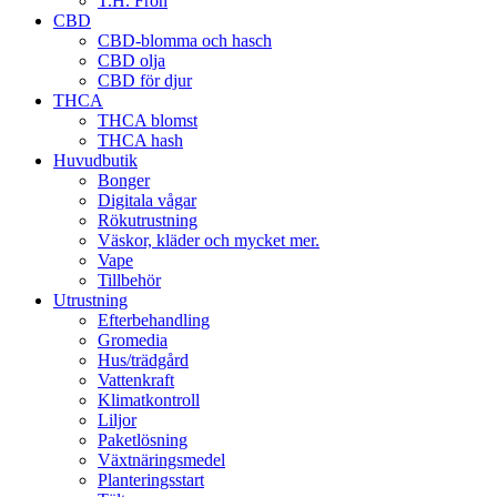
T.H. Frön
CBD
CBD-blomma och hasch
CBD olja
CBD för djur
THCA
THCA blomst
THCA hash
Huvudbutik
Bonger
Digitala vågar
Rökutrustning
Väskor, kläder och mycket mer.
Vape
Tillbehör
Utrustning
Efterbehandling
Gromedia
Hus/trädgård
Vattenkraft
Klimatkontroll
Liljor
Paketlösning
Växtnäringsmedel
Planteringsstart