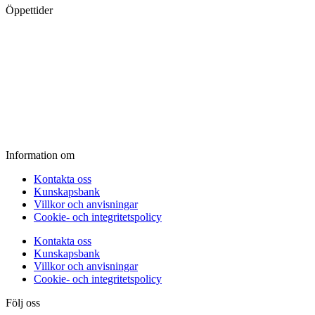
Öppettider
Måndag:
11.00 - 18.00
Tisdag:
11.00 - 18.00
Onsdag:
11.00 - 18.00
Torsdag:
11.00 - 18.00
Fredag:
11.00 - 16.00
Lördag:
10.00 - 15.00
Söndag:
Stängt
Information om
Kontakta oss
Kunskapsbank
Villkor och anvisningar
Cookie- och integritetspolicy
Kontakta oss
Kunskapsbank
Villkor och anvisningar
Cookie- och integritetspolicy
Följ oss