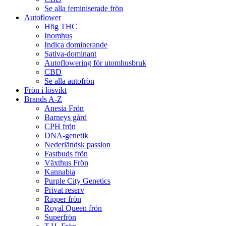
Se alla feminiserade frön
Autoflower
Hög THC
Inomhus
Indica dominerande
Sativa-dominant
Autoflowering för utomhusbruk
CBD
Se alla autofrön
Frön i lösvikt
Brands A-Z
Anesia Frön
Barneys gård
CPH frön
DNA-genetik
Nederländsk passion
Fastbuds frön
Växthus Frön
Kannabia
Purple City Genetics
Privat reserv
Ripper frön
Royal Queen frön
Superfrön