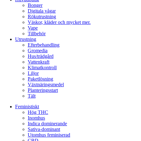
Bonger
Digitala vågar
Rökutrustning
Väskor, kläder och mycket mer.
Vape
Tillbehör
Utrustning
Efterbehandling
Gromedia
Hus/trädgård
Vattenkraft
Klimatkontroll
Liljor
Paketlösning
Växtnäringsmedel
Planteringsstart
Tält
Feministiskt
Hög THC
Inomhus
Indica dominerande
Sativa-dominant
Utomhus feminiserad
CBD