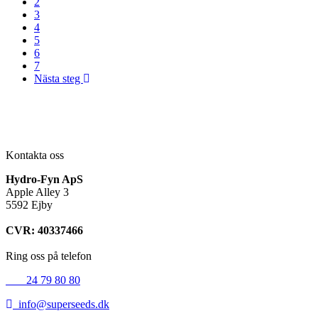
2
3
4
5
6
7
Nästa steg
Kontakta oss
Hydro-Fyn ApS
Apple Alley 3
5592 Ejby
CVR: 40337466
Ring oss på telefon
+45
24 79 80 80
info@superseeds.dk