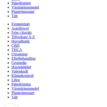
Paketlösning
Växtnäringsmedel
Planteringsstart
Tält
Feministiskt
Autoflower
Frön i lösvikt
Tillverkare A-Z
Huvudbutik
CBD
THCA
Utrustning
Efterbehandling
Gromedia
Hus/trädgård
Vattenkraft
Klimatkontroll
Liljor
Paketlösning
Växtnäringsmedel
Planteringsstart
Tält