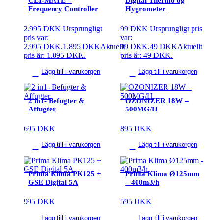
CLI-MATE –
Digital Thermo og
Frequency Controller
Hygrometer
2.995
DKK
Ursprungligt
99
DKK
Ursprungligt pris
pris var:
var:
2.995 DKK.
1.895
DKK
Aktuellt
99 DKK.
49
DKK
Aktuellt
pris är: 1.895 DKK.
pris är: 49 DKK.
Lägg till i varukorgen
Lägg till i varukorgen
2 in1- Befugter &
OZONIZER 18W –
Affugter
500MG/H
695
DKK
895
DKK
Lägg till i varukorgen
Lägg till i varukorgen
Prima Klima PK125 +
Prima Klima Ø125mm
GSE Digital 5A
– 400m3/h
995
DKK
595
DKK
Lägg till i varukorgen
Lägg till i varukorgen