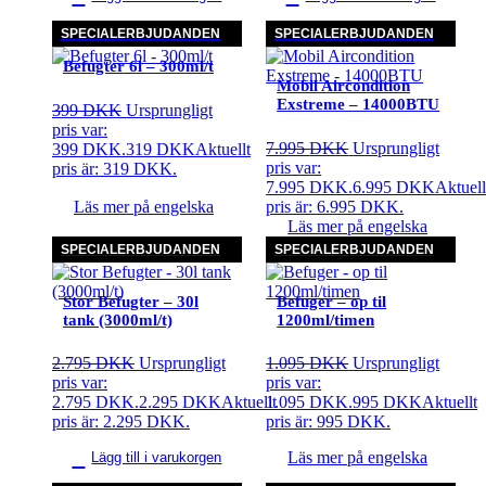
SPECIALERBJUDANDEN
SPECIALERBJUDANDEN
Befugter 6l – 300ml/t
Mobil Aircondition
Exstreme – 14000BTU
399
DKK
Ursprungligt
pris var:
7.995
DKK
Ursprungligt
399 DKK.
319
DKK
Aktuellt
pris var:
pris är: 319 DKK.
7.995 DKK.
6.995
DKK
Aktuell
pris är: 6.995 DKK.
Läs mer på engelska
Läs mer på engelska
SPECIALERBJUDANDEN
SPECIALERBJUDANDEN
Stor Befugter – 30l
Befuger – op til
tank (3000ml/t)
1200ml/timen
2.795
DKK
Ursprungligt
1.095
DKK
Ursprungligt
pris var:
pris var:
2.795 DKK.
2.295
DKK
Aktuellt
1.095 DKK.
995
DKK
Aktuellt
pris är: 2.295 DKK.
pris är: 995 DKK.
Läs mer på engelska
Lägg till i varukorgen