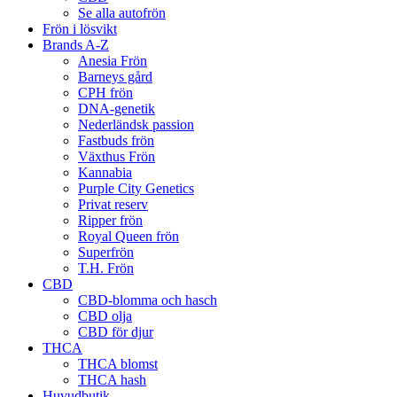
Se alla autofrön
Frön i lösvikt
Brands A-Z
Anesia Frön
Barneys gård
CPH frön
DNA-genetik
Nederländsk passion
Fastbuds frön
Växthus Frön
Kannabia
Purple City Genetics
Privat reserv
Ripper frön
Royal Queen frön
Superfrön
T.H. Frön
CBD
CBD-blomma och hasch
CBD olja
CBD för djur
THCA
THCA blomst
THCA hash
Huvudbutik