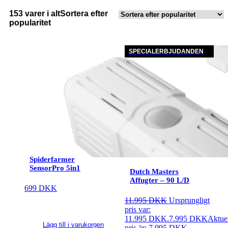
153 varer i alt
Sortera efter
popularitet
SPECIALERBJUDANDEN
Spiderfarmer
SensorPro 5in1
Dutch Masters
Affugter – 90 L/D
699
DKK
11.995
DKK
Ursprungligt
pris var:
11.995 DKK.
7.995
DKK
Aktuel
Lägg till i varukorgen
pris är: 7.995 DKK.