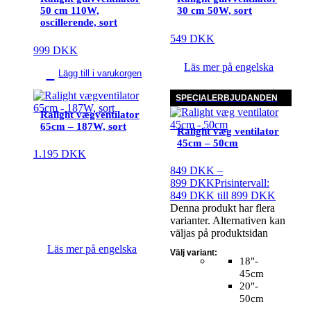
50 cm 110W,
30 cm 50W, sort
oscillerende, sort
549
DKK
999
DKK
Läs mer på engelska
Lägg till i varukorgen
SPECIALERBJUDANDEN
Ralight vægventilator
65cm – 187W, sort
Ralight væg ventilator
45cm – 50cm
1.195
DKK
849
DKK
–
899
DKK
Prisintervall:
849 DKK till 899 DKK
Denna produkt har flera
varianter. Alternativen kan
väljas på produktsidan
Läs mer på engelska
Välj variant:
18"-
45cm
20"-
50cm