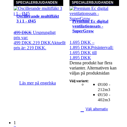
SPECIALERBJUDANDEN
SPECIALERBJUDANDEN
Oscillerande multifläkt
3 i 1 - Ø45
Premium Ec digital
ventilationssats -
SuperGrow
499
DKK
Ursprungligt
pris var:
1.695
DKK
–
499 DKK.
219
DKK
Aktuellt
1.895
DKK
Prisintervall:
pris är: 219 DKK.
1.695 DKK till
1.895 DKK
Denna produkt har flera
varianter. Alternativen kan
väljas på produktsidan
Välj variant:
Läs mer på engelska
Ø100 -
212m3
Ø150 -
402m3
Välj alternativ
1