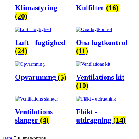
Klimastyring
Kulfilter
(16)
(20)
Luft - fugtighed
Ona lugtkontrol
(24)
(11)
Opvarmning
(5)
Ventilations kit
(10)
Ventilations
Fläkt -
slanger
(4)
utdragning
(14)
Hem
Klimatkontroll