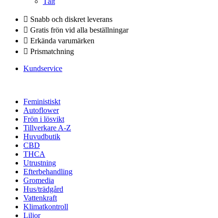
Tält
Snabb och diskret leverans
Gratis frön vid alla beställningar
Erkända varumärken
Prismatchning
Kundservice
Feministiskt
Autoflower
Frön i lösvikt
Tillverkare A-Z
Huvudbutik
CBD
THCA
Utrustning
Efterbehandling
Gromedia
Hus/trädgård
Vattenkraft
Klimatkontroll
Liljor