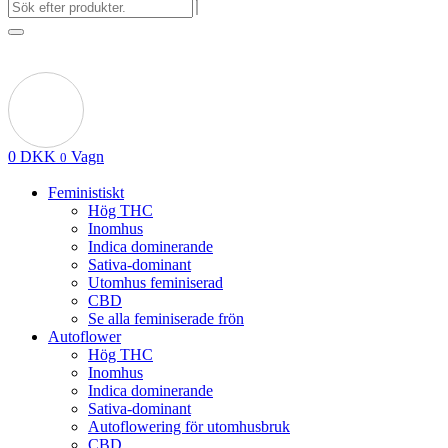
0
DKK
Vagn
0
Feministiskt
Hög THC
Inomhus
Indica dominerande
Sativa-dominant
Utomhus feminiserad
CBD
Se alla feminiserade frön
Autoflower
Hög THC
Inomhus
Indica dominerande
Sativa-dominant
Autoflowering för utomhusbruk
CBD