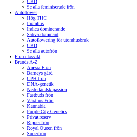
CBD
Se alla feminiserade frön
Autoflower
Hög THC
Inomhus
Indica dominerande
Sativa-dominant
Autoflowering för utomhusbruk
CBD
Se alla autofrön
Frön i lösvikt
Brands A-Z
Anesia Frön
Barneys gård
CPH frön
DNA-genetik
Nederländsk passion
Fastbuds frön
Växthus Frön
Kannabia
Purple City Genetics
Privat reserv
Ripper frön
Royal Queen frön
Superfrön