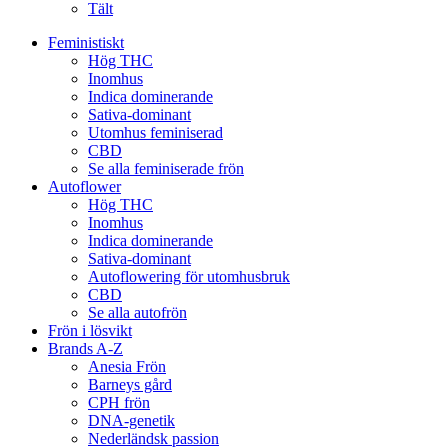
Tält
Feministiskt
Hög THC
Inomhus
Indica dominerande
Sativa-dominant
Utomhus feminiserad
CBD
Se alla feminiserade frön
Autoflower
Hög THC
Inomhus
Indica dominerande
Sativa-dominant
Autoflowering för utomhusbruk
CBD
Se alla autofrön
Frön i lösvikt
Brands A-Z
Anesia Frön
Barneys gård
CPH frön
DNA-genetik
Nederländsk passion