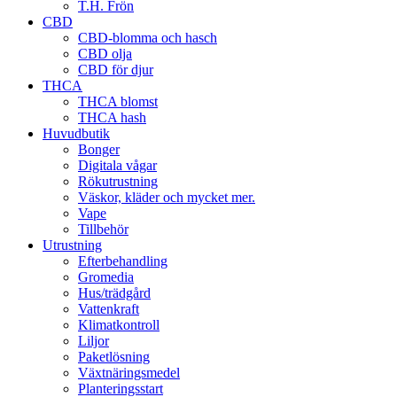
T.H. Frön
CBD
CBD-blomma och hasch
CBD olja
CBD för djur
THCA
THCA blomst
THCA hash
Huvudbutik
Bonger
Digitala vågar
Rökutrustning
Väskor, kläder och mycket mer.
Vape
Tillbehör
Utrustning
Efterbehandling
Gromedia
Hus/trädgård
Vattenkraft
Klimatkontroll
Liljor
Paketlösning
Växtnäringsmedel
Planteringsstart