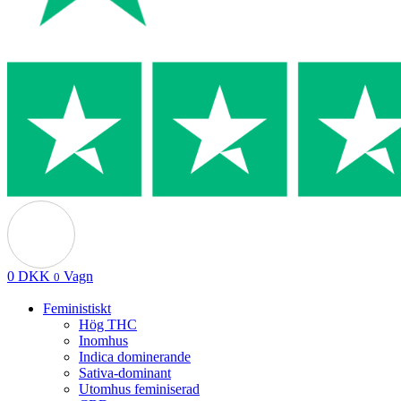
0
DKK
Vagn
0
Feministiskt
Hög THC
Inomhus
Indica dominerande
Sativa-dominant
Utomhus feminiserad