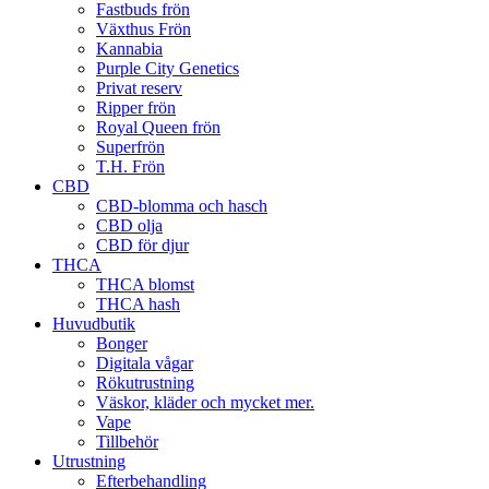
Fastbuds frön
Växthus Frön
Kannabia
Purple City Genetics
Privat reserv
Ripper frön
Royal Queen frön
Superfrön
T.H. Frön
CBD
CBD-blomma och hasch
CBD olja
CBD för djur
THCA
THCA blomst
THCA hash
Huvudbutik
Bonger
Digitala vågar
Rökutrustning
Väskor, kläder och mycket mer.
Vape
Tillbehör
Utrustning
Efterbehandling