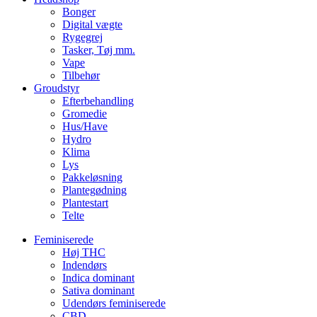
Bonger
Digital vægte
Rygegrej
Tasker, Tøj mm.
Vape
Tilbehør
Groudstyr
Efterbehandling
Gromedie
Hus/Have
Hydro
Klima
Lys
Pakkeløsning
Plantegødning
Plantestart
Telte
Feminiserede
Høj THC
Indendørs
Indica dominant
Sativa dominant
Udendørs feminiserede
CBD