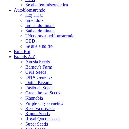
Se alle feminiserede frø
Autoblomstrende
Høj THC
Indendørs
Indica dominant
Sativa dominant
Udendørs autoblomstrende
CBD
Se alle auto frø
Bulk Frø
Brands A-Z
Anesia Seeds
Barney’s Farm
CPH Seeds
DNA Genetics
Dutch Passion
Fastbuds Seeds
Green house Seeds
Kannabia
Purple City Genetics
Reserva privada
Ripper Seeds
Royal Queen seeds
Super Seeds