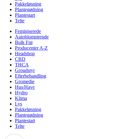
Pakkeløsning
Plantegødning
Plantestart
Telte
Feminiserede
Autoblomstrende
Bulk Frø
Producenter A-Z
Headshop
CBD
THCA
Groudstyr
Efterbehandling
Gromedie
Hus/Have
Hydro
Klima
Lys
Pakkeløsning
Plantegødning
Plantestart
Telte