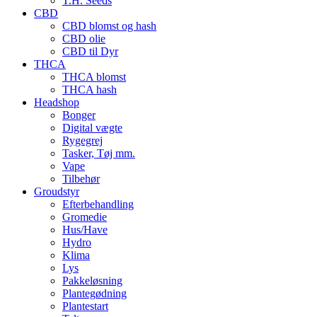
T.H. Seeds
CBD
CBD blomst og hash
CBD olie
CBD til Dyr
THCA
THCA blomst
THCA hash
Headshop
Bonger
Digital vægte
Rygegrej
Tasker, Tøj mm.
Vape
Tilbehør
Groudstyr
Efterbehandling
Gromedie
Hus/Have
Hydro
Klima
Lys
Pakkeløsning
Plantegødning
Plantestart