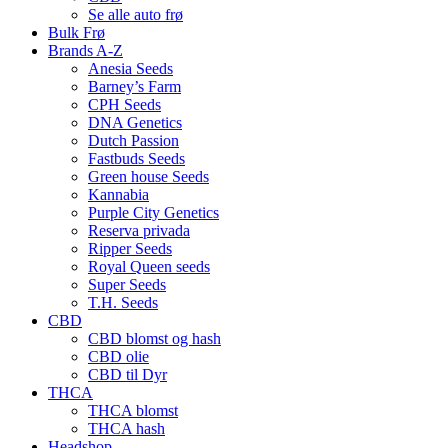
Se alle auto frø
Bulk Frø
Brands A-Z
Anesia Seeds
Barney’s Farm
CPH Seeds
DNA Genetics
Dutch Passion
Fastbuds Seeds
Green house Seeds
Kannabia
Purple City Genetics
Reserva privada
Ripper Seeds
Royal Queen seeds
Super Seeds
T.H. Seeds
CBD
CBD blomst og hash
CBD olie
CBD til Dyr
THCA
THCA blomst
THCA hash
Headshop