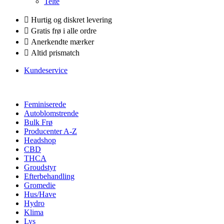
Telte
Hurtig og diskret levering
Gratis frø i alle ordre
Anerkendte mærker
Altid prismatch
Kundeservice
Feminiserede
Autoblomstrende
Bulk Frø
Producenter A-Z
Headshop
CBD
THCA
Groudstyr
Efterbehandling
Gromedie
Hus/Have
Hydro
Klima
Lys