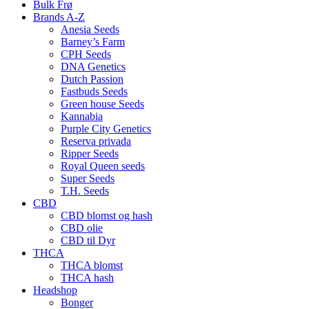
Bulk Frø
Brands A-Z
Anesia Seeds
Barney’s Farm
CPH Seeds
DNA Genetics
Dutch Passion
Fastbuds Seeds
Green house Seeds
Kannabia
Purple City Genetics
Reserva privada
Ripper Seeds
Royal Queen seeds
Super Seeds
T.H. Seeds
CBD
CBD blomst og hash
CBD olie
CBD til Dyr
THCA
THCA blomst
THCA hash
Headshop
Bonger