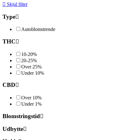
Skjul filter
Type
Autoblomstrende
THC
10-20%
20-25%
Over 25%
Under 10%
CBD
Over 10%
Under 1%
Blomstringstid
Udbytte