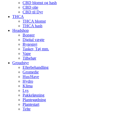
CBD blomst og hash
CBD olie
CBD til Dyr
THCA
THCA blomst
THCA hash
Headshop
Bonger
Digital vægte
Rygegrej
Tasker, Tøj mm.
Vape
Tilbehør
Groudstyr
Efterbehandling
Gromedie
Hus/Have
Hydro
Klima
Lys
Pakkeløsning
Plantegødning
Plantestart
Telte