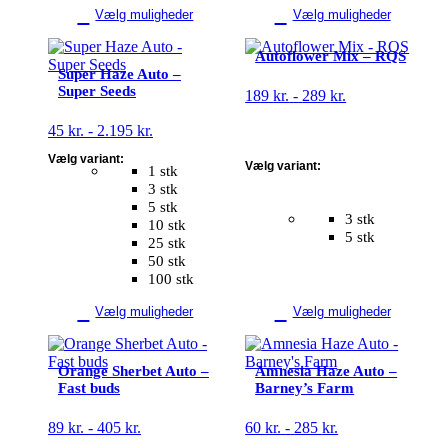
Vælg muligheder
Vælg muligheder
Dette
Dette
Autoflower Mix – RQS
vare
vare
Super Haze Auto –
har
har
Super Seeds
Prisinterval:
189
kr.
-
289
kr.
flere
flere
189 kr.
varianter.
varianter.
Prisinterval:
45
kr.
-
2.195
kr.
til
Mulighederne
Mulighederne
45 kr.
289 kr.
kan
kan
Vælg variant:
til
Vælg variant:
vælges
vælges
1 stk
2.195 kr.
på
på
3 stk
varesiden
varesiden
5 stk
3 stk
10 stk
5 stk
25 stk
50 stk
100 stk
Vælg muligheder
Vælg muligheder
Dette
Dette
vare
vare
Orange Sherbet Auto –
Amnesia Haze Auto –
har
har
Fast buds
Barney’s Farm
flere
flere
varianter.
varianter.
Prisinterval:
Prisinterval:
89
kr.
-
405
kr.
60
kr.
-
285
kr.
Mulighederne
Mulighederne
89 kr.
60 kr.