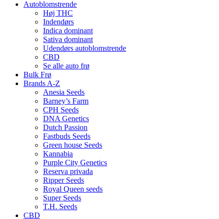
Autoblomstrende
Høj THC
Indendørs
Indica dominant
Sativa dominant
Udendørs autoblomstrende
CBD
Se alle auto frø
Bulk Frø
Brands A-Z
Anesia Seeds
Barney’s Farm
CPH Seeds
DNA Genetics
Dutch Passion
Fastbuds Seeds
Green house Seeds
Kannabia
Purple City Genetics
Reserva privada
Ripper Seeds
Royal Queen seeds
Super Seeds
T.H. Seeds
CBD