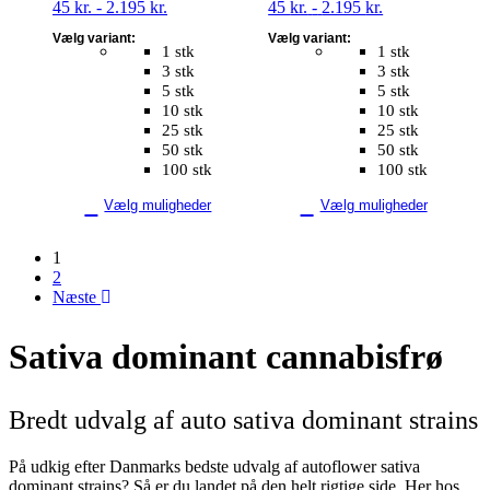
Prisinterval:
Prisinterval:
45
kr.
-
2.195
kr.
45
kr.
-
2.195
kr.
Mulighederne
Mulighederne
45 kr.
45 kr.
kan
kan
Vælg variant:
Vælg variant:
til
til
vælges
vælges
1 stk
1 stk
2.195 kr.
2.195 kr.
på
på
3 stk
3 stk
varesiden
varesiden
5 stk
5 stk
10 stk
10 stk
25 stk
25 stk
50 stk
50 stk
100 stk
100 stk
Vælg muligheder
Vælg muligheder
1
2
Næste
Sativa dominant
cannabisfrø
Bredt udvalg af auto sativa dominant strains
På udkig efter Danmarks bedste udvalg af autoflower sativa
dominant strains? Så er du landet på den helt rigtige side. Her hos