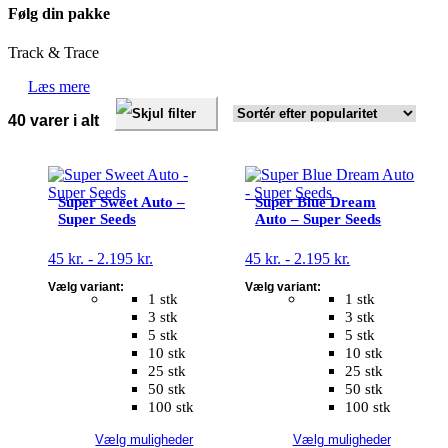
Følg din pakke
Track & Trace
Læs mere
Skjul filter
Sorteret
40 varer i alt
efter
popularitet
Dette
Dette
vare
vare
Super Sweet Auto –
Super Blue Dream
har
har
Super Seeds
Auto – Super Seeds
flere
flere
varianter.
varianter.
Prisinterval:
Prisinterval:
45
kr.
-
2.195
kr.
45
kr.
-
2.195
kr.
Mulighederne
Mulighederne
45 kr.
45 kr.
kan
kan
Vælg variant:
Vælg variant:
til
til
vælges
vælges
1 stk
1 stk
2.195 kr.
2.195 kr.
på
på
3 stk
3 stk
varesiden
varesiden
5 stk
5 stk
10 stk
10 stk
25 stk
25 stk
50 stk
50 stk
100 stk
100 stk
Vælg muligheder
Vælg muligheder