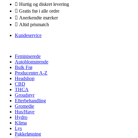
Hurtig og diskret levering
Gratis frø i alle ordre
Anerkendte mærker
Altid prismatch
Kundeservice
Feminiserede
Autoblomstrende
Bulk Frø
Producenter A-Z
Headshop
CBD
THCA
Groudstyr
Efterbehandling
Gromedie
Hus/Have
Hydro
Klima
Lys
Pakkeløsning