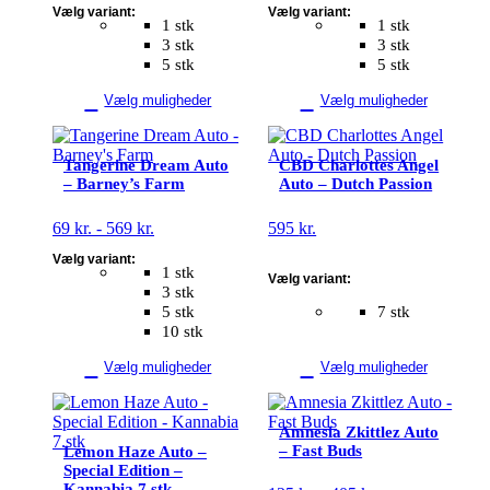
kan
kan
Vælg variant:
Vælg variant:
til
til
vælges
vælges
1 stk
1 stk
339 kr.
325 kr.
på
på
3 stk
3 stk
varesiden
varesiden
5 stk
5 stk
Vælg muligheder
Vælg muligheder
Dette
Dette
vare
vare
Tangerine Dream Auto
CBD Charlottes Angel
har
har
– Barney’s Farm
Auto – Dutch Passion
flere
flere
varianter.
varianter.
Prisinterval:
69
kr.
-
569
kr.
595
kr.
Mulighederne
Mulighederne
69 kr.
kan
kan
Vælg variant:
til
vælges
vælges
1 stk
Vælg variant:
569 kr.
på
på
3 stk
varesiden
varesiden
5 stk
7 stk
10 stk
Vælg muligheder
Vælg muligheder
Dette
vare
Amnesia Zkittlez Auto
har
– Fast Buds
Lemon Haze Auto –
flere
Special Edition –
varianter.
Kannabia 7.stk