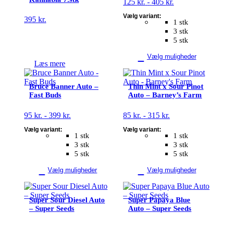
Prisinterval:
125
kr.
-
405
kr.
Mulighederne
125 kr.
kan
Vælg variant:
395
kr.
til
vælges
1 stk
405 kr.
på
3 stk
varesiden
5 stk
Vælg muligheder
Læs mere
Dette
Dette
vare
vare
Bruce Banner Auto –
Thin Mint x Sour Pinot
har
har
Fast Buds
Auto – Barney’s Farm
flere
flere
varianter.
varianter.
Prisinterval:
Prisinterval:
95
kr.
-
399
kr.
85
kr.
-
315
kr.
Mulighederne
Mulighederne
95 kr.
85 kr.
kan
kan
Vælg variant:
Vælg variant:
til
til
vælges
vælges
1 stk
1 stk
399 kr.
315 kr.
på
på
3 stk
3 stk
varesiden
varesiden
5 stk
5 stk
Vælg muligheder
Vælg muligheder
Dette
Dette
vare
vare
Super Sour Diesel Auto
Super Papaya Blue
har
har
– Super Seeds
Auto – Super Seeds
flere
flere
varianter.
varianter.