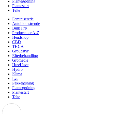
Plantegødning
Plantestart
Telte
Feminiserede
Autoblomstrende
Bulk Frø
Producenter A-Z
Headshop
CBD
THCA
Groudstyr
Efterbehandling
Gromedie
Hus/Have
Hydro
Klima
Lys
Pakkeløsning
Plantegødning
Plantestart
Telte