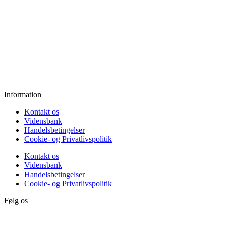
Mandag:
11.00 - 18.00
Tirsdag:
11.00 - 18.00
Onsdag:
11.00 - 18.00
Torsdag:
11.00 - 18.00
Fredag:
11.00 - 16.00
Lørdag:
10.00 - 15.00
Søndag:
Lukket
Information
Kontakt os
Vidensbank
Handelsbetingelser
Cookie- og Privatlivspolitik
Kontakt os
Vidensbank
Handelsbetingelser
Cookie- og Privatlivspolitik
Følg os