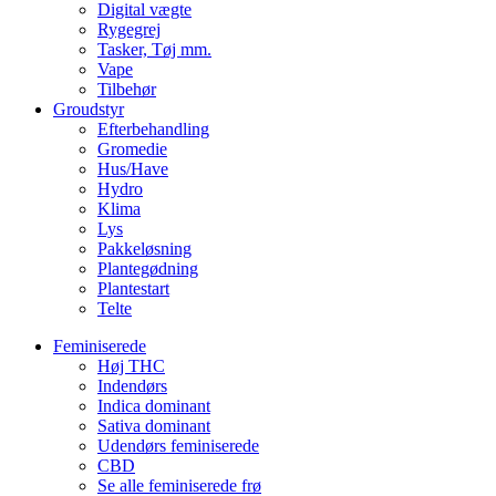
Digital vægte
Rygegrej
Tasker, Tøj mm.
Vape
Tilbehør
Groudstyr
Efterbehandling
Gromedie
Hus/Have
Hydro
Klima
Lys
Pakkeløsning
Plantegødning
Plantestart
Telte
Feminiserede
Høj THC
Indendørs
Indica dominant
Sativa dominant
Udendørs feminiserede
CBD
Se alle feminiserede frø