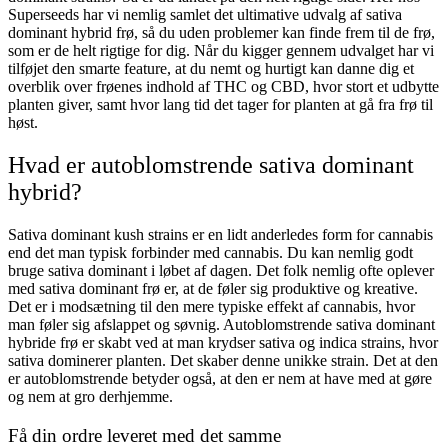
Superseeds har vi nemlig samlet det ultimative udvalg af sativa
dominant hybrid frø, så du uden problemer kan finde frem til de frø,
som er de helt rigtige for dig. Når du kigger gennem udvalget har vi
tilføjet den smarte feature, at du nemt og hurtigt kan danne dig et
overblik over frøenes indhold af THC og CBD, hvor stort et udbytte
planten giver, samt hvor lang tid det tager for planten at gå fra frø til
høst.
Hvad er autoblomstrende sativa dominant
hybrid?
Sativa dominant kush strains er en lidt anderledes form for cannabis
end det man typisk forbinder med cannabis. Du kan nemlig godt
bruge sativa dominant i løbet af dagen. Det folk nemlig ofte oplever
med sativa dominant frø er, at de føler sig produktive og kreative.
Det er i modsætning til den mere typiske effekt af cannabis, hvor
man føler sig afslappet og søvnig. Autoblomstrende sativa dominant
hybride frø er skabt ved at man krydser sativa og indica strains, hvor
sativa dominerer planten. Det skaber denne unikke strain. Det at den
er autoblomstrende betyder også, at den er nem at have med at gøre
og nem at gro derhjemme.
Få din ordre leveret med det samme