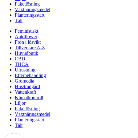
Paketlösning
Växtnäringsmedel
Planteringsstart
Tält
Feministiskt
Autoflower
Frön i lösvikt
Tillverkare A-Z
Huvudbutik
CBD
THCA
Utrustning
Efterbehandling
Gromedia
Hus/trädgård
Vattenkraft
Klimatkontroll
Liljor
Paketlösning
Växtnäringsmedel
Planteringsstart
Tält