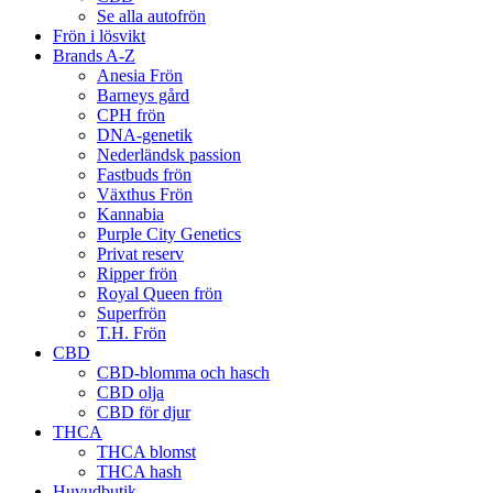
Se alla autofrön
Frön i lösvikt
Brands A-Z
Anesia Frön
Barneys gård
CPH frön
DNA-genetik
Nederländsk passion
Fastbuds frön
Växthus Frön
Kannabia
Purple City Genetics
Privat reserv
Ripper frön
Royal Queen frön
Superfrön
T.H. Frön
CBD
CBD-blomma och hasch
CBD olja
CBD för djur
THCA
THCA blomst
THCA hash
Huvudbutik