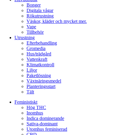
Bonger
Digitala vågar
Rökutrustning
Väskor, kläder och mycket mer.
Vape
Tillbehör
Utrustning
Efterbehandling
Gromedia
Hus/trädgård
Vattenkraft
Klimatkontroll
Liljor
Paketlösning
Växtnäringsmedel
Planteringsstart
Tält
Feministiskt
Hög THC
Inomhus
Indica dominerande
Sativa-dominant
Utomhus feminiserad
CBD