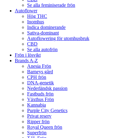
Se alla feminiserade frön
Autoflower
Hög THC
Inomhus
Indica dominerande
Sativa-dominant
Autoflowering för utomhusbruk
CBD
Se alla autofrön
Frön i lösvikt
Brands A-Z
Anesia Frön
Barneys gård
CPH frön
DNA-genetik
Nederländsk passion
Fastbuds frön
Växthus Frön
Kannabia
Purple City Genetics
Privat reserv
Ripper frön
Royal Queen frön
Superfrön