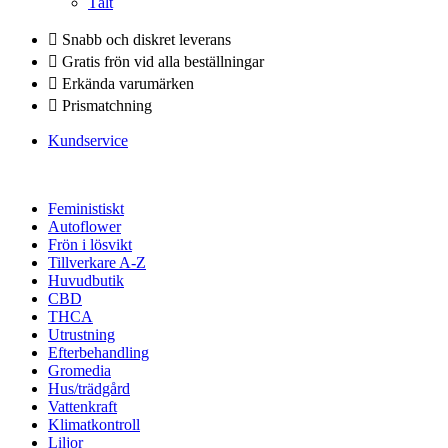
Tält
Snabb och diskret leverans
Gratis frön vid alla beställningar
Erkända varumärken
Prismatchning
Kundservice
Feministiskt
Autoflower
Frön i lösvikt
Tillverkare A-Z
Huvudbutik
CBD
THCA
Utrustning
Efterbehandling
Gromedia
Hus/trädgård
Vattenkraft
Klimatkontroll
Liljor