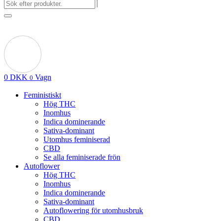
0
DKK
Vagn
0
Feministiskt
Hög THC
Inomhus
Indica dominerande
Sativa-dominant
Utomhus feminiserad
CBD
Se alla feminiserade frön
Autoflower
Hög THC
Inomhus
Indica dominerande
Sativa-dominant
Autoflowering för utomhusbruk
CBD