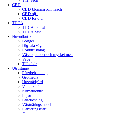
T.H. Frön
CBD
CBD-blomma och hasch
CBD olja
CBD för djur
THCA
THCA blomst
THCA hash
Huvudbutik
Bonger
Digitala vågar
Rökutrustning
Väskor, kläder och mycket mer.
Vape
Tillbehör
Utrustning
Efterbehandling
Gromedia
Hus/trädgård
Vattenkraft
Klimatkontroll
Liljor
Paketlösning
Växtnäringsmedel
Planteringsstart