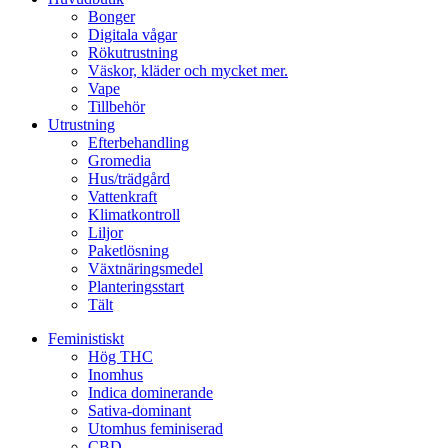
Bonger
Digitala vågar
Rökutrustning
Väskor, kläder och mycket mer.
Vape
Tillbehör
Utrustning
Efterbehandling
Gromedia
Hus/trädgård
Vattenkraft
Klimatkontroll
Liljor
Paketlösning
Växtnäringsmedel
Planteringsstart
Tält
Feministiskt
Hög THC
Inomhus
Indica dominerande
Sativa-dominant
Utomhus feminiserad
CBD