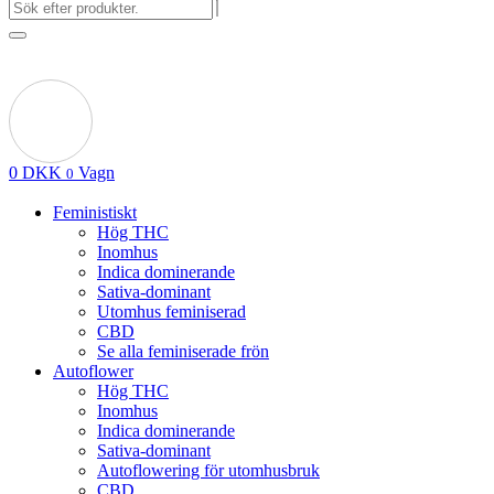
0
DKK
Vagn
0
Feministiskt
Hög THC
Inomhus
Indica dominerande
Sativa-dominant
Utomhus feminiserad
CBD
Se alla feminiserade frön
Autoflower
Hög THC
Inomhus
Indica dominerande
Sativa-dominant
Autoflowering för utomhusbruk
CBD