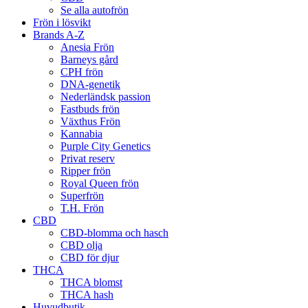
Se alla autofrön
Frön i lösvikt
Brands A-Z
Anesia Frön
Barneys gård
CPH frön
DNA-genetik
Nederländsk passion
Fastbuds frön
Växthus Frön
Kannabia
Purple City Genetics
Privat reserv
Ripper frön
Royal Queen frön
Superfrön
T.H. Frön
CBD
CBD-blomma och hasch
CBD olja
CBD för djur
THCA
THCA blomst
THCA hash
Huvudbutik