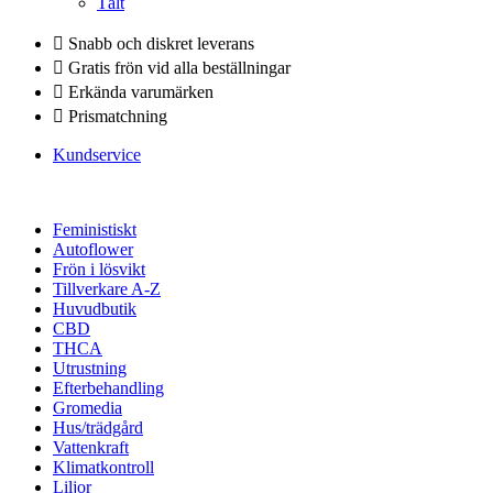
Tält
Snabb och diskret leverans
Gratis frön vid alla beställningar
Erkända varumärken
Prismatchning
Kundservice
Feministiskt
Autoflower
Frön i lösvikt
Tillverkare A-Z
Huvudbutik
CBD
THCA
Utrustning
Efterbehandling
Gromedia
Hus/trädgård
Vattenkraft
Klimatkontroll
Liljor