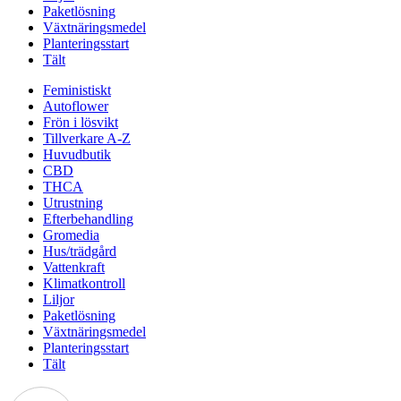
Paketlösning
Växtnäringsmedel
Planteringsstart
Tält
Feministiskt
Autoflower
Frön i lösvikt
Tillverkare A-Z
Huvudbutik
CBD
THCA
Utrustning
Efterbehandling
Gromedia
Hus/trädgård
Vattenkraft
Klimatkontroll
Liljor
Paketlösning
Växtnäringsmedel
Planteringsstart
Tält