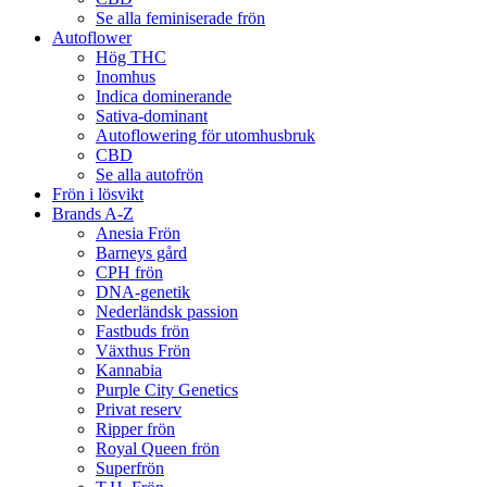
Se alla feminiserade frön
Autoflower
Hög THC
Inomhus
Indica dominerande
Sativa-dominant
Autoflowering för utomhusbruk
CBD
Se alla autofrön
Frön i lösvikt
Brands A-Z
Anesia Frön
Barneys gård
CPH frön
DNA-genetik
Nederländsk passion
Fastbuds frön
Växthus Frön
Kannabia
Purple City Genetics
Privat reserv
Ripper frön
Royal Queen frön
Superfrön