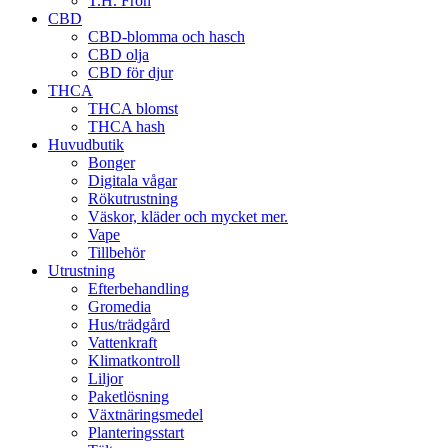
T.H. Frön
CBD
CBD-blomma och hasch
CBD olja
CBD för djur
THCA
THCA blomst
THCA hash
Huvudbutik
Bonger
Digitala vågar
Rökutrustning
Väskor, kläder och mycket mer.
Vape
Tillbehör
Utrustning
Efterbehandling
Gromedia
Hus/trädgård
Vattenkraft
Klimatkontroll
Liljor
Paketlösning
Växtnäringsmedel
Planteringsstart