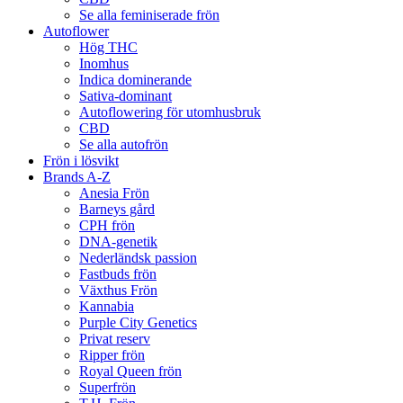
Se alla feminiserade frön
Autoflower
Hög THC
Inomhus
Indica dominerande
Sativa-dominant
Autoflowering för utomhusbruk
CBD
Se alla autofrön
Frön i lösvikt
Brands A-Z
Anesia Frön
Barneys gård
CPH frön
DNA-genetik
Nederländsk passion
Fastbuds frön
Växthus Frön
Kannabia
Purple City Genetics
Privat reserv
Ripper frön
Royal Queen frön
Superfrön