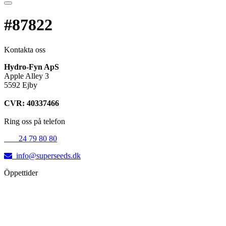
#87822
Kontakta oss
Hydro-Fyn ApS
Apple Alley 3
5592 Ejby
CVR: 40337466
Ring oss på telefon
+45
24 79 80 80
info@superseeds.dk
Öppettider
Måndag:
11.00 - 18.00
Tisdag:
11.00 - 18.00
Onsdag:
11.00 - 18.00
Torsdag:
11.00 - 18.00