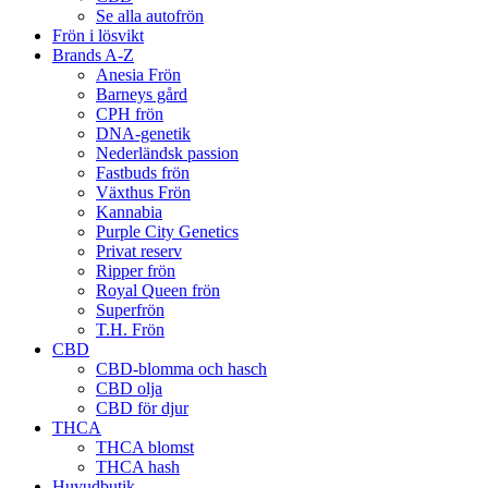
Se alla autofrön
Frön i lösvikt
Brands A-Z
Anesia Frön
Barneys gård
CPH frön
DNA-genetik
Nederländsk passion
Fastbuds frön
Växthus Frön
Kannabia
Purple City Genetics
Privat reserv
Ripper frön
Royal Queen frön
Superfrön
T.H. Frön
CBD
CBD-blomma och hasch
CBD olja
CBD för djur
THCA
THCA blomst
THCA hash
Huvudbutik