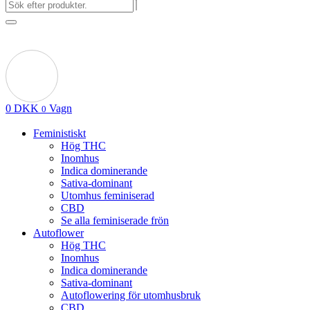
0
DKK
Vagn
0
Feministiskt
Hög THC
Inomhus
Indica dominerande
Sativa-dominant
Utomhus feminiserad
CBD
Se alla feminiserade frön
Autoflower
Hög THC
Inomhus
Indica dominerande
Sativa-dominant
Autoflowering för utomhusbruk
CBD