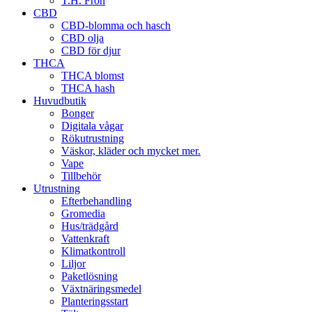
T.H. Frön
CBD
CBD-blomma och hasch
CBD olja
CBD för djur
THCA
THCA blomst
THCA hash
Huvudbutik
Bonger
Digitala vågar
Rökutrustning
Väskor, kläder och mycket mer.
Vape
Tillbehör
Utrustning
Efterbehandling
Gromedia
Hus/trädgård
Vattenkraft
Klimatkontroll
Liljor
Paketlösning
Växtnäringsmedel
Planteringsstart