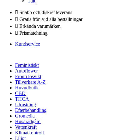
Tält
Snabb och diskret leverans
Gratis frön vid alla beställningar
Erkända varumärken
Prismatchning
Kundservice
Feministiskt
Autoflower
Frön i lösvikt
Tillverkare A-Z
Huvudbutik
CBD
THCA
Utrustning
Efterbehandling
Gromedia
Hus/trädgård
Vattenkraft
Klimatkontroll
Liljor