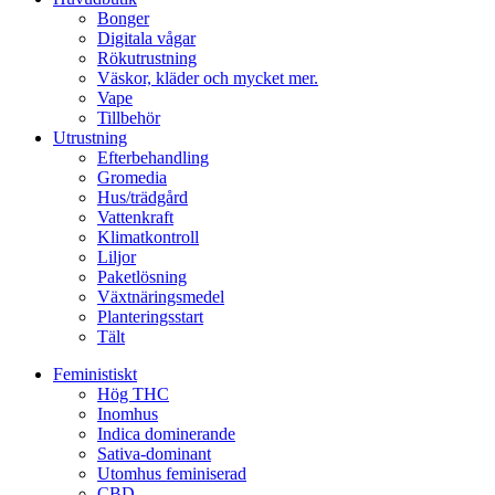
Bonger
Digitala vågar
Rökutrustning
Väskor, kläder och mycket mer.
Vape
Tillbehör
Utrustning
Efterbehandling
Gromedia
Hus/trädgård
Vattenkraft
Klimatkontroll
Liljor
Paketlösning
Växtnäringsmedel
Planteringsstart
Tält
Feministiskt
Hög THC
Inomhus
Indica dominerande
Sativa-dominant
Utomhus feminiserad
CBD