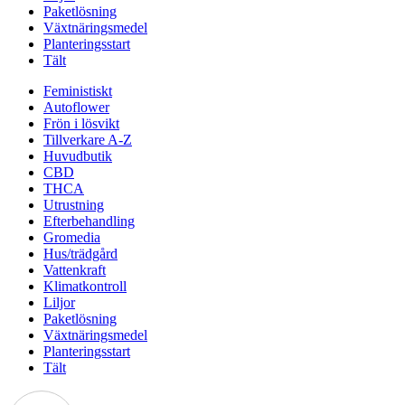
Paketlösning
Växtnäringsmedel
Planteringsstart
Tält
Feministiskt
Autoflower
Frön i lösvikt
Tillverkare A-Z
Huvudbutik
CBD
THCA
Utrustning
Efterbehandling
Gromedia
Hus/trädgård
Vattenkraft
Klimatkontroll
Liljor
Paketlösning
Växtnäringsmedel
Planteringsstart
Tält