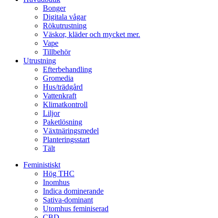
Bonger
Digitala vågar
Rökutrustning
Väskor, kläder och mycket mer.
Vape
Tillbehör
Utrustning
Efterbehandling
Gromedia
Hus/trädgård
Vattenkraft
Klimatkontroll
Liljor
Paketlösning
Växtnäringsmedel
Planteringsstart
Tält
Feministiskt
Hög THC
Inomhus
Indica dominerande
Sativa-dominant
Utomhus feminiserad
CBD