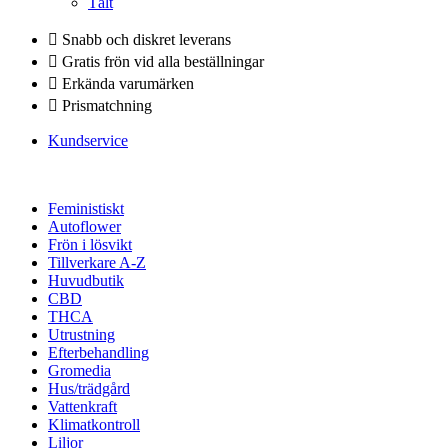
Tält
Snabb och diskret leverans
Gratis frön vid alla beställningar
Erkända varumärken
Prismatchning
Kundservice
Feministiskt
Autoflower
Frön i lösvikt
Tillverkare A-Z
Huvudbutik
CBD
THCA
Utrustning
Efterbehandling
Gromedia
Hus/trädgård
Vattenkraft
Klimatkontroll
Liljor