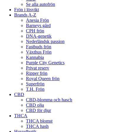
Se alla autofrön
Frön i lösvikt
Brands A-Z
Anesia Frön
Barneys gård
CPH frön
DNA-genetik
Nederländsk passion
Fastbuds frön
Växthus Frön
Kannabia
Purple City Genetics
Privat reserv
Ripper frön
Royal Queen frön
Superfrön
T.H. Frön
CBD
CBD-blomma och hasch
CBD olja
CBD för djur
THCA
THCA blomst
THCA hash
Huvudbutik