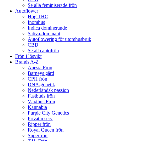
Se alla feminiserade frön
Autoflower
Hög THC
Inomhus
Indica dominerande
Sativa-dominant
Autoflowering för utomhusbruk
CBD
Se alla autofrön
Frön i lösvikt
Brands A-Z
Anesia Frön
Barneys gård
CPH frön
DNA-genetik
Nederländsk passion
Fastbuds frön
Växthus Frön
Kannabia
Purple City Genetics
Privat reserv
Ripper frön
Royal Queen frön
Superfrön