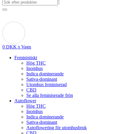
0
DKK
Vagn
0
Feministiskt
Hög THC
Inomhus
Indica dominerande
Sativa-dominant
Utomhus feminiserad
CBD
Se alla feminiserade frön
Autoflower
Hög THC
Inomhus
Indica dominerande
Sativa-dominant
Autoflowering för utomhusbruk
CBD