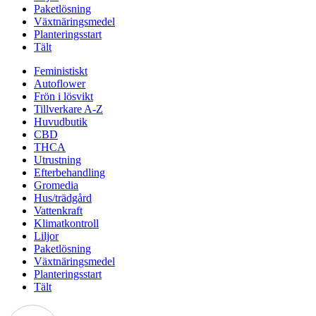
Paketlösning
Växtnäringsmedel
Planteringsstart
Tält
Feministiskt
Autoflower
Frön i lösvikt
Tillverkare A-Z
Huvudbutik
CBD
THCA
Utrustning
Efterbehandling
Gromedia
Hus/trädgård
Vattenkraft
Klimatkontroll
Liljor
Paketlösning
Växtnäringsmedel
Planteringsstart
Tält