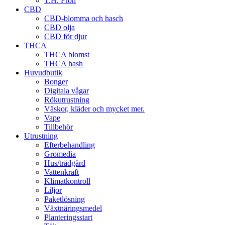
T.H. Frön
CBD
CBD-blomma och hasch
CBD olja
CBD för djur
THCA
THCA blomst
THCA hash
Huvudbutik
Bonger
Digitala vågar
Rökutrustning
Väskor, kläder och mycket mer.
Vape
Tillbehör
Utrustning
Efterbehandling
Gromedia
Hus/trädgård
Vattenkraft
Klimatkontroll
Liljor
Paketlösning
Växtnäringsmedel
Planteringsstart