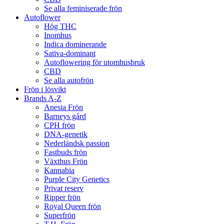
Se alla feminiserade frön
Autoflower
Hög THC
Inomhus
Indica dominerande
Sativa-dominant
Autoflowering för utomhusbruk
CBD
Se alla autofrön
Frön i lösvikt
Brands A-Z
Anesia Frön
Barneys gård
CPH frön
DNA-genetik
Nederländsk passion
Fastbuds frön
Växthus Frön
Kannabia
Purple City Genetics
Privat reserv
Ripper frön
Royal Queen frön
Superfrön