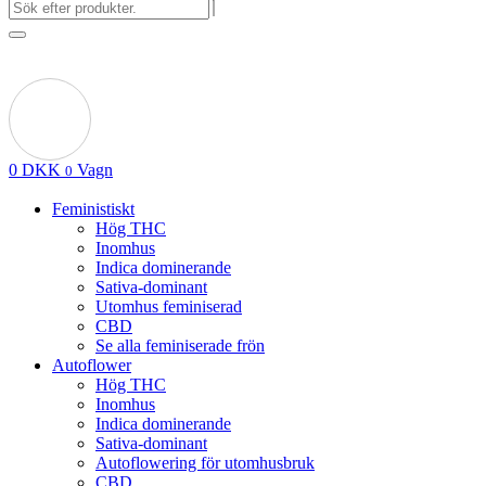
0
DKK
Vagn
0
Feministiskt
Hög THC
Inomhus
Indica dominerande
Sativa-dominant
Utomhus feminiserad
CBD
Se alla feminiserade frön
Autoflower
Hög THC
Inomhus
Indica dominerande
Sativa-dominant
Autoflowering för utomhusbruk
CBD