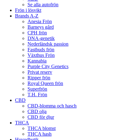
Se alla autofrön
Frön i lösvikt
Brands A-Z
Anesia Frön
Barneys gård
CPH frön
DNA-genetik
Nederländsk passion
Fastbuds frön
Växthus Frön
Kannabia
Purple City Genetics
Privat reserv
Ripper frön
Royal Queen frön
Superfrön
T.H. Frön
CBD
CBD-blomma och hasch
CBD olja
CBD för djur
THCA
THCA blomst
THCA hash
Huvudbutik