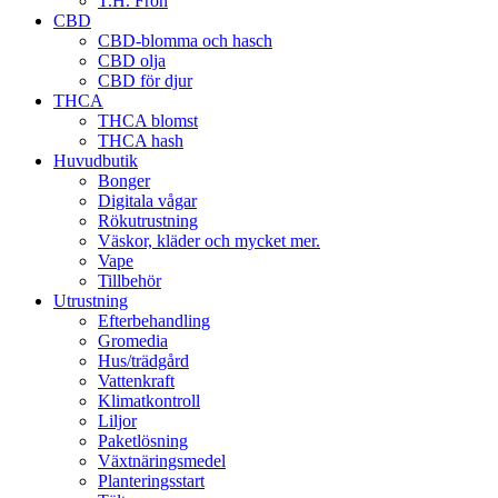
T.H. Frön
CBD
CBD-blomma och hasch
CBD olja
CBD för djur
THCA
THCA blomst
THCA hash
Huvudbutik
Bonger
Digitala vågar
Rökutrustning
Väskor, kläder och mycket mer.
Vape
Tillbehör
Utrustning
Efterbehandling
Gromedia
Hus/trädgård
Vattenkraft
Klimatkontroll
Liljor
Paketlösning
Växtnäringsmedel
Planteringsstart