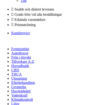
Tält
Snabb och diskret leverans
Gratis frön vid alla beställningar
Erkända varumärken
Prismatchning
Kundservice
Feministiskt
Autoflower
Frön i lösvikt
Tillverkare A-Z
Huvudbutik
CBD
THCA
Utrustning
Efterbehandling
Gromedia
Hus/trädgård
Vattenkraft
Klimatkontroll
Liljor