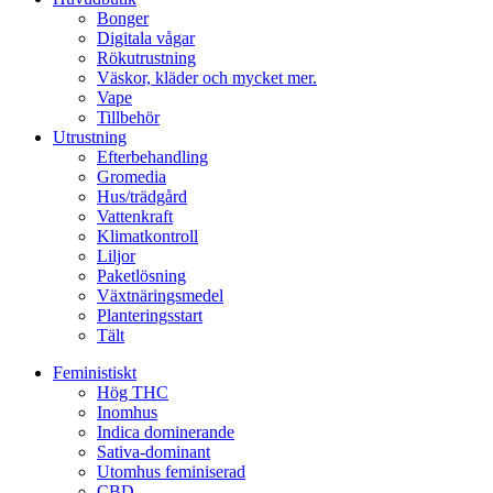
Bonger
Digitala vågar
Rökutrustning
Väskor, kläder och mycket mer.
Vape
Tillbehör
Utrustning
Efterbehandling
Gromedia
Hus/trädgård
Vattenkraft
Klimatkontroll
Liljor
Paketlösning
Växtnäringsmedel
Planteringsstart
Tält
Feministiskt
Hög THC
Inomhus
Indica dominerande
Sativa-dominant
Utomhus feminiserad
CBD