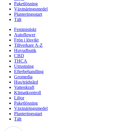
Paketlösning
Växtnäringsmedel
Planteringsstart
Tält
Feministiskt
Autoflower
Frön i lösvikt
Tillverkare A-Z
Huvudbutik
CBD
THCA
Utrustning
Efterbehandling
Gromedia
Hus/trädgård
Vattenkraft
Klimatkontroll
Liljor
Paketlösning
Växtnäringsmedel
Planteringsstart
Tält