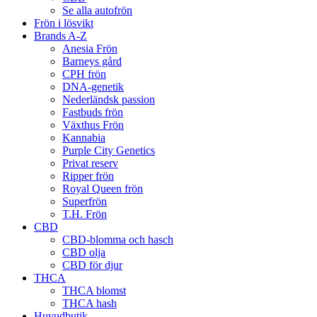
Se alla autofrön
Frön i lösvikt
Brands A-Z
Anesia Frön
Barneys gård
CPH frön
DNA-genetik
Nederländsk passion
Fastbuds frön
Växthus Frön
Kannabia
Purple City Genetics
Privat reserv
Ripper frön
Royal Queen frön
Superfrön
T.H. Frön
CBD
CBD-blomma och hasch
CBD olja
CBD för djur
THCA
THCA blomst
THCA hash
Huvudbutik