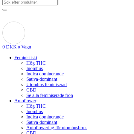
0
DKK
Vagn
0
Feministiskt
Hög THC
Inomhus
Indica dominerande
Sativa-dominant
Utomhus feminiserad
CBD
Se alla feminiserade frön
Autoflower
Hög THC
Inomhus
Indica dominerande
Sativa-dominant
Autoflowering för utomhusbruk
CBD