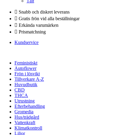
Tält
Snabb och diskret leverans
Gratis frön vid alla beställningar
Erkända varumärken
Prismatchning
Kundservice
Feministiskt
Autoflower
Frön i lösvikt
Tillverkare A-Z
Huvudbutik
CBD
THCA
Utrustning
Efterbehandling
Gromedia
Hus/trädgård
Vattenkraft
Klimatkontroll
Liljor