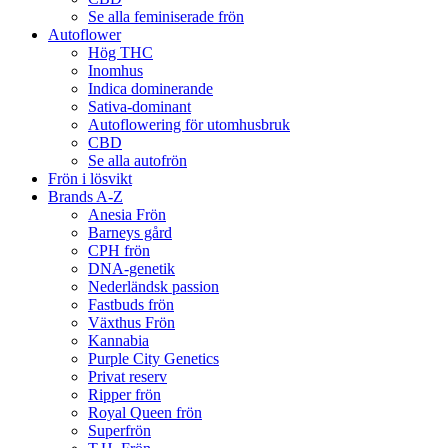
Se alla feminiserade frön
Autoflower
Hög THC
Inomhus
Indica dominerande
Sativa-dominant
Autoflowering för utomhusbruk
CBD
Se alla autofrön
Frön i lösvikt
Brands A-Z
Anesia Frön
Barneys gård
CPH frön
DNA-genetik
Nederländsk passion
Fastbuds frön
Växthus Frön
Kannabia
Purple City Genetics
Privat reserv
Ripper frön
Royal Queen frön
Superfrön