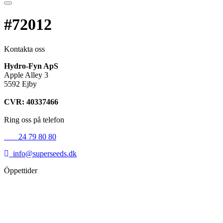
#72012
Kontakta oss
Hydro-Fyn ApS
Apple Alley 3
5592 Ejby
CVR: 40337466
Ring oss på telefon
+45
24 79 80 80
info@superseeds.dk
Öppettider
Måndag:
11.00 - 18.00
Tisdag:
11.00 - 18.00
Onsdag:
11.00 - 18.00
Torsdag:
11.00 - 18.00