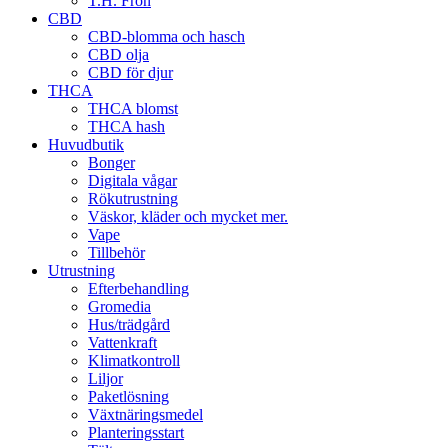
T.H. Frön
CBD
CBD-blomma och hasch
CBD olja
CBD för djur
THCA
THCA blomst
THCA hash
Huvudbutik
Bonger
Digitala vågar
Rökutrustning
Väskor, kläder och mycket mer.
Vape
Tillbehör
Utrustning
Efterbehandling
Gromedia
Hus/trädgård
Vattenkraft
Klimatkontroll
Liljor
Paketlösning
Växtnäringsmedel
Planteringsstart