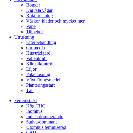
Bonger
Digitala vågar
Rökutrustning
Väskor, kläder och mycket mer.
Vape
Tillbehör
Utrustning
Efterbehandling
Gromedia
Hus/trädgård
Vattenkraft
Klimatkontroll
Liljor
Paketlösning
Växtnäringsmedel
Planteringsstart
Tält
Feministiskt
Hög THC
Inomhus
Indica dominerande
Sativa-dominant
Utomhus feminiserad
CBD