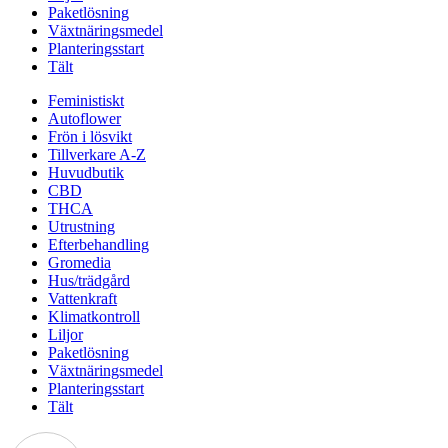
Paketlösning
Växtnäringsmedel
Planteringsstart
Tält
Feministiskt
Autoflower
Frön i lösvikt
Tillverkare A-Z
Huvudbutik
CBD
THCA
Utrustning
Efterbehandling
Gromedia
Hus/trädgård
Vattenkraft
Klimatkontroll
Liljor
Paketlösning
Växtnäringsmedel
Planteringsstart
Tält