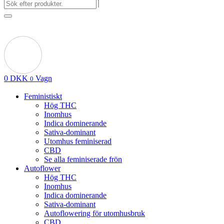
0
DKK
Vagn
0
Feministiskt
Hög THC
Inomhus
Indica dominerande
Sativa-dominant
Utomhus feminiserad
CBD
Se alla feminiserade frön
Autoflower
Hög THC
Inomhus
Indica dominerande
Sativa-dominant
Autoflowering för utomhusbruk
CBD