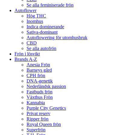
Se alla feminiserade frön
Autoflower
Hög THC
Inomhus
Indica dominerande
Sativa-dominant
Autoflowering för utomhusbruk
CBD
Se alla autofrön
Frön i lösvikt
Brands A-Z
Anesia Frön
Barneys gård
CPH frön
DNA-genetik
Nederländsk passion
Fastbuds frön
Växthus Frön
Kannabia
Purple City Genetics
Privat reserv
Ripper frön
Royal Queen frön
Superfrön