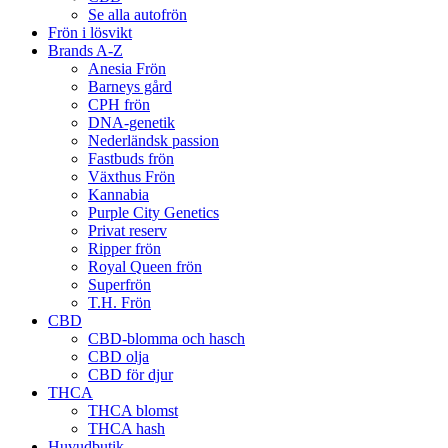
Se alla autofrön
Frön i lösvikt
Brands A-Z
Anesia Frön
Barneys gård
CPH frön
DNA-genetik
Nederländsk passion
Fastbuds frön
Växthus Frön
Kannabia
Purple City Genetics
Privat reserv
Ripper frön
Royal Queen frön
Superfrön
T.H. Frön
CBD
CBD-blomma och hasch
CBD olja
CBD för djur
THCA
THCA blomst
THCA hash
Huvudbutik