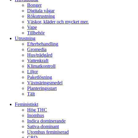
Bonger
Digitala vågar
Rökutrustning
Väskor, kläder och mycket mer.
Vape
Tillbehör
Utrustning
Efterbehandling
Gromedia
Hus/trädgård
Vattenkraft
Klimatkontroll
Liljor
Paketlösning
Växtnäringsmedel
Planteringsstart
Tält
Feministiskt
Hög THC
Inomhus
Indica dominerande
Sativa-dominant
Utomhus feminiserad
CBD