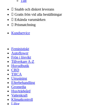
Tält
Snabb och diskret leverans
Gratis frön vid alla beställningar
Erkända varumärken
Prismatchning
Kundservice
Feministiskt
Autoflower
Frön i lösvikt
Tillverkare A-Z
Huvudbutik
CBD
THCA
Utrustning
Efterbehandling
Gromedia
Hus/trädgård
Vattenkraft
Klimatkontroll
Liljor