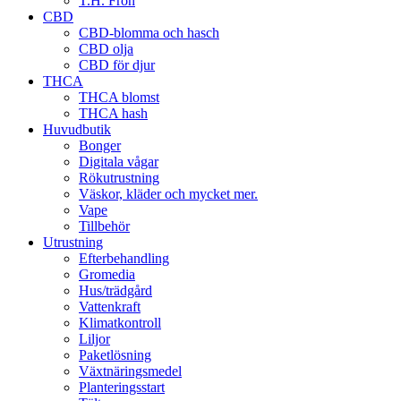
T.H. Frön
CBD
CBD-blomma och hasch
CBD olja
CBD för djur
THCA
THCA blomst
THCA hash
Huvudbutik
Bonger
Digitala vågar
Rökutrustning
Väskor, kläder och mycket mer.
Vape
Tillbehör
Utrustning
Efterbehandling
Gromedia
Hus/trädgård
Vattenkraft
Klimatkontroll
Liljor
Paketlösning
Växtnäringsmedel
Planteringsstart