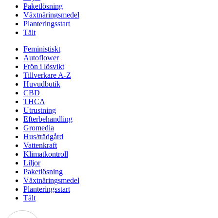
Paketlösning
Växtnäringsmedel
Planteringsstart
Tält
Feministiskt
Autoflower
Frön i lösvikt
Tillverkare A-Z
Huvudbutik
CBD
THCA
Utrustning
Efterbehandling
Gromedia
Hus/trädgård
Vattenkraft
Klimatkontroll
Liljor
Paketlösning
Växtnäringsmedel
Planteringsstart
Tält