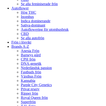
Se alla feminiserade frön
Autoflower
Hög THC
Inomhus
Indica dominerande
Sativa-dominant
Autoflowering för utomhusbruk
CBD
Se alla autofrön
Frön i lösvikt
Brands A-Z
Anesia Frön
Barneys gård
CPH frön
DNA-genetik
Nederländsk passion
Fastbuds frön
Växthus Frön
Kannabia
Purple City Genetics
Privat reserv
Ripper frön
Royal Queen frön
Superfrön