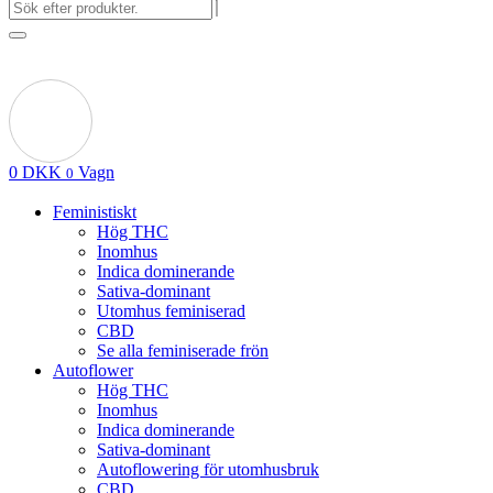
0
DKK
Vagn
0
Feministiskt
Hög THC
Inomhus
Indica dominerande
Sativa-dominant
Utomhus feminiserad
CBD
Se alla feminiserade frön
Autoflower
Hög THC
Inomhus
Indica dominerande
Sativa-dominant
Autoflowering för utomhusbruk
CBD