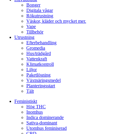
Bonger
Digitala vågar
Rökutrustning
Väskor, kläder och mycket mer.
Vape
Tillbehör
Utrustning
Efterbehandling
Gromedia
Hus/trädgård
Vattenkraft
Klimatkontroll
Liljor
Paketlösning
Växtnäringsmedel
Planteringsstart
Tält
Feministiskt
Hög THC
Inomhus
Indica dominerande
Sativa-dominant
Utomhus feminiserad
CBD