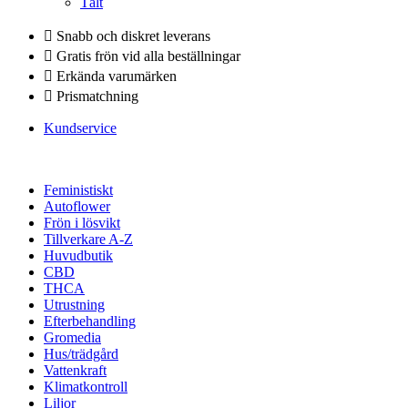
Tält
Snabb och diskret leverans
Gratis frön vid alla beställningar
Erkända varumärken
Prismatchning
Kundservice
Feministiskt
Autoflower
Frön i lösvikt
Tillverkare A-Z
Huvudbutik
CBD
THCA
Utrustning
Efterbehandling
Gromedia
Hus/trädgård
Vattenkraft
Klimatkontroll
Liljor