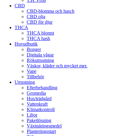
T.H. Frön
CBD
CBD-blomma och hasch
CBD olja
CBD för djur
THCA
THCA blomst
THCA hash
Huvudbutik
Bonger
Digitala vågar
Rökutrustning
Väskor, kläder och mycket mer.
Vape
Tillbehör
Utrustning
Efterbehandling
Gromedia
Hus/trädgård
Vattenkraft
Klimatkontroll
Liljor
Paketlösning
Växtnäringsmedel
Planteringsstart