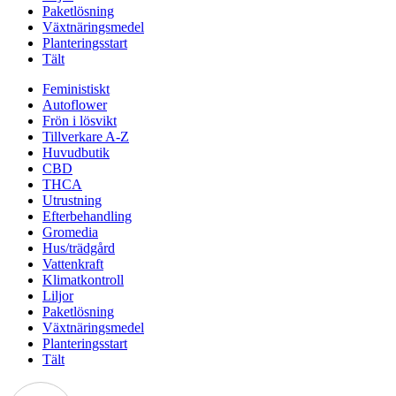
Paketlösning
Växtnäringsmedel
Planteringsstart
Tält
Feministiskt
Autoflower
Frön i lösvikt
Tillverkare A-Z
Huvudbutik
CBD
THCA
Utrustning
Efterbehandling
Gromedia
Hus/trädgård
Vattenkraft
Klimatkontroll
Liljor
Paketlösning
Växtnäringsmedel
Planteringsstart
Tält