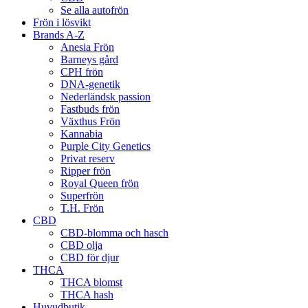
Se alla autofrön
Frön i lösvikt
Brands A-Z
Anesia Frön
Barneys gård
CPH frön
DNA-genetik
Nederländsk passion
Fastbuds frön
Växthus Frön
Kannabia
Purple City Genetics
Privat reserv
Ripper frön
Royal Queen frön
Superfrön
T.H. Frön
CBD
CBD-blomma och hasch
CBD olja
CBD för djur
THCA
THCA blomst
THCA hash
Huvudbutik