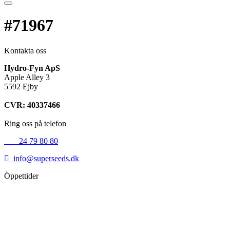
#71967
Kontakta oss
Hydro-Fyn ApS
Apple Alley 3
5592 Ejby
CVR: 40337466
Ring oss på telefon
+45
24 79 80 80
info@superseeds.dk
Öppettider
Måndag:
11.00 - 18.00
Tisdag:
11.00 - 18.00
Onsdag:
11.00 - 18.00
Torsdag:
11.00 - 18.00