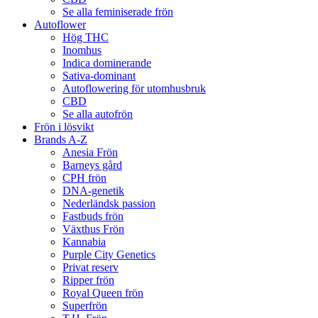
Se alla feminiserade frön
Autoflower
Hög THC
Inomhus
Indica dominerande
Sativa-dominant
Autoflowering för utomhusbruk
CBD
Se alla autofrön
Frön i lösvikt
Brands A-Z
Anesia Frön
Barneys gård
CPH frön
DNA-genetik
Nederländsk passion
Fastbuds frön
Växthus Frön
Kannabia
Purple City Genetics
Privat reserv
Ripper frön
Royal Queen frön
Superfrön