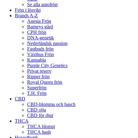
Se alla autofrön
Frön i lösvikt
Brands A-Z
Anesia Frön
Barneys gård
CPH frön
DNA-genetik
Nederländsk passion
Fastbuds frön
Växthus Frön
Kannabia
Purple City Genetics
Privat reserv
Ripper frön
Royal Queen frön
Superfrön
T.H. Frön
CBD
CBD-blomma och hasch
CBD olja
CBD för djur
THCA
THCA blomst
THCA hash
Huvudbutik