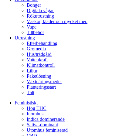
Bonger
Digitala vågar
Rökutrustning
Väskor, kläder och mycket mer.
Vape
Tillbehör
Utrustning
Efterbehandling
Gromedia
Hus/trädgård
Vattenkraft
Klimatkontroll
Liljor
Paketlösning
Växtnäringsmedel
Planteringsstart
Tält
Feministiskt
Hög THC
Inomhus
Indica dominerande
Sativa-dominant
Utomhus feminiserad
CBD