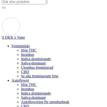
0
DKK
Vagn
0
Feministiskt
Hög THC
Inomhus
Indica dominerande
Sativa-dominant
Utomhus feminiserad
CBD
Se alla feminiserade frön
Autoflower
Hög THC
Inomhus
Indica dominerande
Sativa-dominant
Autoflowering för utomhusbruk
CBD