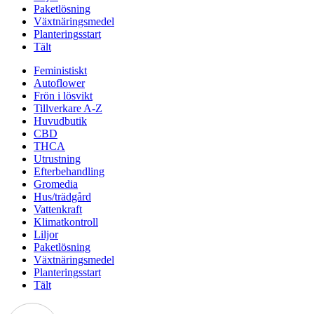
Paketlösning
Växtnäringsmedel
Planteringsstart
Tält
Feministiskt
Autoflower
Frön i lösvikt
Tillverkare A-Z
Huvudbutik
CBD
THCA
Utrustning
Efterbehandling
Gromedia
Hus/trädgård
Vattenkraft
Klimatkontroll
Liljor
Paketlösning
Växtnäringsmedel
Planteringsstart
Tält