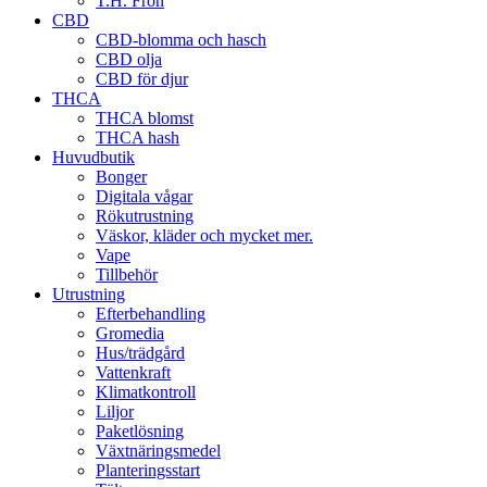
T.H. Frön
CBD
CBD-blomma och hasch
CBD olja
CBD för djur
THCA
THCA blomst
THCA hash
Huvudbutik
Bonger
Digitala vågar
Rökutrustning
Väskor, kläder och mycket mer.
Vape
Tillbehör
Utrustning
Efterbehandling
Gromedia
Hus/trädgård
Vattenkraft
Klimatkontroll
Liljor
Paketlösning
Växtnäringsmedel
Planteringsstart