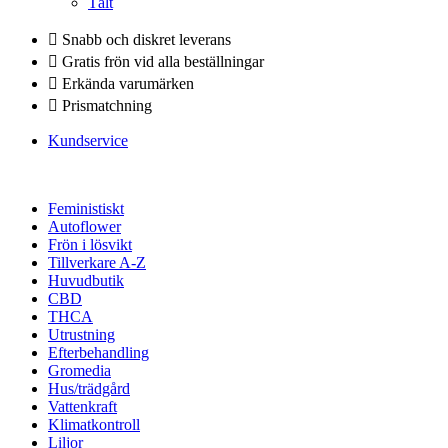
Tält
Snabb och diskret leverans
Gratis frön vid alla beställningar
Erkända varumärken
Prismatchning
Kundservice
Feministiskt
Autoflower
Frön i lösvikt
Tillverkare A-Z
Huvudbutik
CBD
THCA
Utrustning
Efterbehandling
Gromedia
Hus/trädgård
Vattenkraft
Klimatkontroll
Liljor