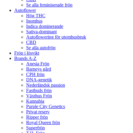
Se alla feminiserade frön
Autoflower
Hög THC
Inomhus
Indica dominerande
Sativa-dominant
Autoflowering för utomhusbruk
CBD
Se alla autofrön
Frön i lösvikt
Brands A-Z
Anesia Frön
Barneys gård
CPH frön
DNA-genetik
Nederländsk passion
Fastbuds frön
Växthus Frön
Kannabia
Purple City Genetics
Privat reserv
Ripper frön
Royal Queen frön
Superfrön