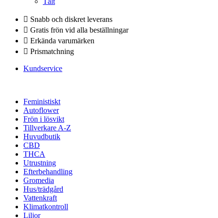
Tält
Snabb och diskret leverans
Gratis frön vid alla beställningar
Erkända varumärken
Prismatchning
Kundservice
Feministiskt
Autoflower
Frön i lösvikt
Tillverkare A-Z
Huvudbutik
CBD
THCA
Utrustning
Efterbehandling
Gromedia
Hus/trädgård
Vattenkraft
Klimatkontroll
Liljor