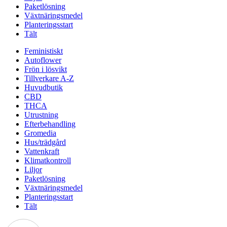
Paketlösning
Växtnäringsmedel
Planteringsstart
Tält
Feministiskt
Autoflower
Frön i lösvikt
Tillverkare A-Z
Huvudbutik
CBD
THCA
Utrustning
Efterbehandling
Gromedia
Hus/trädgård
Vattenkraft
Klimatkontroll
Liljor
Paketlösning
Växtnäringsmedel
Planteringsstart
Tält