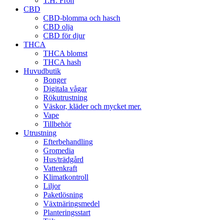
T.H. Frön
CBD
CBD-blomma och hasch
CBD olja
CBD för djur
THCA
THCA blomst
THCA hash
Huvudbutik
Bonger
Digitala vågar
Rökutrustning
Väskor, kläder och mycket mer.
Vape
Tillbehör
Utrustning
Efterbehandling
Gromedia
Hus/trädgård
Vattenkraft
Klimatkontroll
Liljor
Paketlösning
Växtnäringsmedel
Planteringsstart