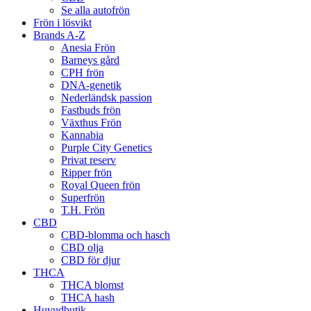
Se alla autofrön
Frön i lösvikt
Brands A-Z
Anesia Frön
Barneys gård
CPH frön
DNA-genetik
Nederländsk passion
Fastbuds frön
Växthus Frön
Kannabia
Purple City Genetics
Privat reserv
Ripper frön
Royal Queen frön
Superfrön
T.H. Frön
CBD
CBD-blomma och hasch
CBD olja
CBD för djur
THCA
THCA blomst
THCA hash
Huvudbutik