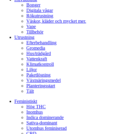
Bonger
Digitala vågar
Rökutrustning
Väskor, kläder och mycket mer.
Vape
Tillbehör
Utrustning
Efterbehandling
Gromedia
Hus/trädgård
Vattenkraft
Klimatkontroll
Liljor
Paketlösning
Växtnäringsmedel
Planteringsstart
Tält
Feministiskt
Hög THC
Inomhus
Indica dominerande
Sativa-dominant
Utomhus feminiserad
CBD