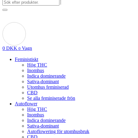
0
DKK
Vagn
0
Feministiskt
Hög THC
Inomhus
Indica dominerande
Sativa-dominant
Utomhus feminiserad
CBD
Se alla feminiserade frön
Autoflower
Hög THC
Inomhus
Indica dominerande
Sativa-dominant
Autoflowering för utomhusbruk
CBD