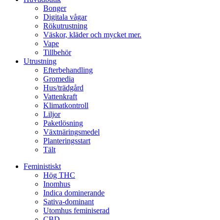
Bonger
Digitala vågar
Rökutrustning
Väskor, kläder och mycket mer.
Vape
Tillbehör
Utrustning
Efterbehandling
Gromedia
Hus/trädgård
Vattenkraft
Klimatkontroll
Liljor
Paketlösning
Växtnäringsmedel
Planteringsstart
Tält
Feministiskt
Hög THC
Inomhus
Indica dominerande
Sativa-dominant
Utomhus feminiserad
CBD