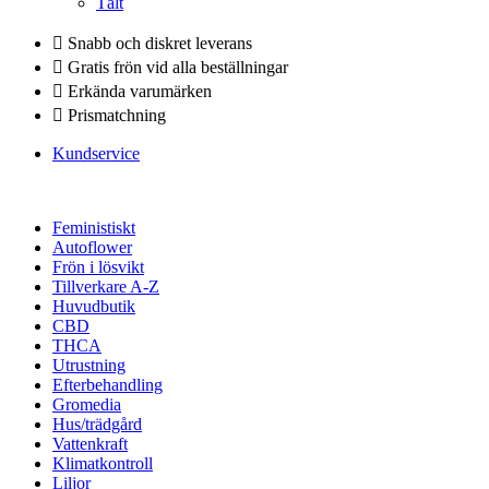
Tält
Snabb och diskret leverans
Gratis frön vid alla beställningar
Erkända varumärken
Prismatchning
Kundservice
Feministiskt
Autoflower
Frön i lösvikt
Tillverkare A-Z
Huvudbutik
CBD
THCA
Utrustning
Efterbehandling
Gromedia
Hus/trädgård
Vattenkraft
Klimatkontroll
Liljor