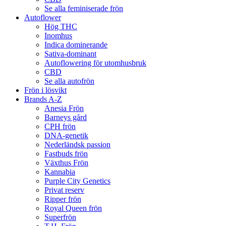
Se alla feminiserade frön
Autoflower
Hög THC
Inomhus
Indica dominerande
Sativa-dominant
Autoflowering för utomhusbruk
CBD
Se alla autofrön
Frön i lösvikt
Brands A-Z
Anesia Frön
Barneys gård
CPH frön
DNA-genetik
Nederländsk passion
Fastbuds frön
Växthus Frön
Kannabia
Purple City Genetics
Privat reserv
Ripper frön
Royal Queen frön
Superfrön