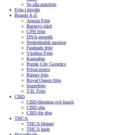
Se alla autofrön
Frön i lösvikt
Brands A-Z
Anesia Frön
Barneys gård
CPH frön
DNA-genetik
Nederländsk passion
Fastbuds frön
Växthus Frön
Kannabia
Purple City Genetics
Privat reserv
Ripper frön
Royal Queen frön
Superfrön
T.H. Frön
CBD
CBD-blomma och hasch
CBD olja
CBD för djur
THCA
THCA blomst
THCA hash
Huvudbutik