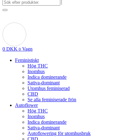
0
DKK
Vagn
0
Feministiskt
Hög THC
Inomhus
Indica dominerande
Sativa-dominant
Utomhus feminiserad
CBD
Se alla feminiserade frön
Autoflower
Hög THC
Inomhus
Indica dominerande
Sativa-dominant
Autoflowering för utomhusbruk
CBD