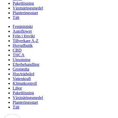
Paketlösning
Växtnäringsmedel
Planteringsstart
Tält
Feministiskt
Autoflower
Frön i lösvikt
Tillverkare A-Z
Huvudbutik
CBD
THCA
Utrustning
Efterbehandling
Gromedia
Hus/trädgård
Vattenkraft
Klimatkontroll
Liljor
Paketlösning
Växtnäringsmedel
Planteringsstart
Tält