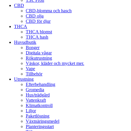
T.H. Frön
CBD
CBD-blomma och hasch
CBD olja
CBD för djur
THCA
THCA blomst
THCA hash
Huvudbutik
Bonger
Digitala vågar
Rökutrustning
Väskor, kläder och mycket mer.
Vape
Tillbehör
Utrustning
Efterbehandling
Gromedia
Hus/trädgård
Vattenkraft
Klimatkontroll
Liljor
Paketlösning
Växtnäringsmedel
Planteringsstart