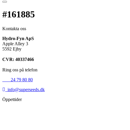
#161885
Kontakta oss
Hydro-Fyn ApS
Apple Alley 3
5592 Ejby
CVR: 40337466
Ring oss på telefon
+45
24 79 80 80
info@superseeds.dk
Öppettider
Måndag:
11.00 - 18.00
Tisdag:
11.00 - 18.00
Onsdag:
11.00 - 18.00
Torsdag:
11.00 - 18.00