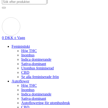
0
DKK
Vagn
0
Feministiskt
Hög THC
Inomhus
Indica dominerande
Sativa-dominant
Utomhus feminiserad
CBD
Se alla feminiserade frön
Autoflower
Hög THC
Inomhus
Indica dominerande
Sativa-dominant
Autoflowering för utomhusbruk
CBD