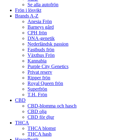
Se alla autofrön
Frön i lösvikt
Brands A-Z
Anesia Frön
Barneys gård
CPH frön
DNA-genetik
Nederländsk passion
Fastbuds frön
Växthus Frön
Kannabia
Purple City Genetics
Privat reserv
Ripper frön
Royal Queen frön
Superfrön
T.H. Frön
CBD
CBD-blomma och hasch
CBD olja
CBD för djur
THCA
THCA blomst
THCA hash
Huvudbutik