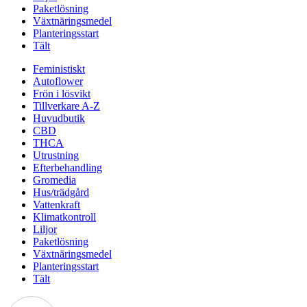
Paketlösning
Växtnäringsmedel
Planteringsstart
Tält
Feministiskt
Autoflower
Frön i lösvikt
Tillverkare A-Z
Huvudbutik
CBD
THCA
Utrustning
Efterbehandling
Gromedia
Hus/trädgård
Vattenkraft
Klimatkontroll
Liljor
Paketlösning
Växtnäringsmedel
Planteringsstart
Tält