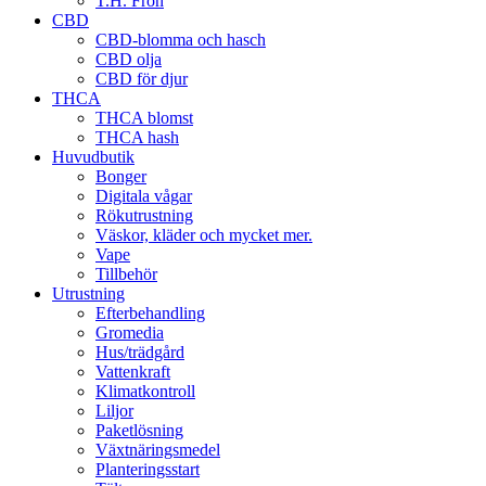
T.H. Frön
CBD
CBD-blomma och hasch
CBD olja
CBD för djur
THCA
THCA blomst
THCA hash
Huvudbutik
Bonger
Digitala vågar
Rökutrustning
Väskor, kläder och mycket mer.
Vape
Tillbehör
Utrustning
Efterbehandling
Gromedia
Hus/trädgård
Vattenkraft
Klimatkontroll
Liljor
Paketlösning
Växtnäringsmedel
Planteringsstart