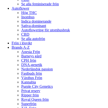
Se alla feminiserade frön
Autoflower
Hög THC
Inomhus
Indica dominerande
Sativa-dominant
Autoflowering för utomhusbruk
CBD
Se alla autofrön
Frön i lösvikt
Brands A-Z
Anesia Frön
Barneys gård
CPH frön
DNA-genetik
Nederländsk passion
Fastbuds frön
Växthus Frön
Kannabia
Purple City Genetics
Privat reserv
Ripper frön
Royal Queen frön
Superfrön