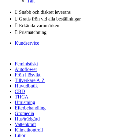
Tält
Snabb och diskret leverans
Gratis frön vid alla beställningar
Erkända varumärken
Prismatchning
Kundservice
Feministiskt
Autoflower
Frön i lösvikt
Tillverkare A-Z
Huvudbutik
CBD
THCA
Utrustning
Efterbehandling
Gromedia
Hus/trädgård
Vattenkraft
Klimatkontroll
Liljor