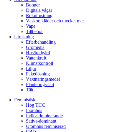
Bonger
Digitala vågar
Rökutrustning
Väskor, kläder och mycket mer.
Vape
Tillbehör
Utrustning
Efterbehandling
Gromedia
Hus/trädgård
Vattenkraft
Klimatkontroll
Liljor
Paketlösning
Växtnäringsmedel
Planteringsstart
Tält
Feministiskt
Hög THC
Inomhus
Indica dominerande
Sativa-dominant
Utomhus feminiserad
CBD