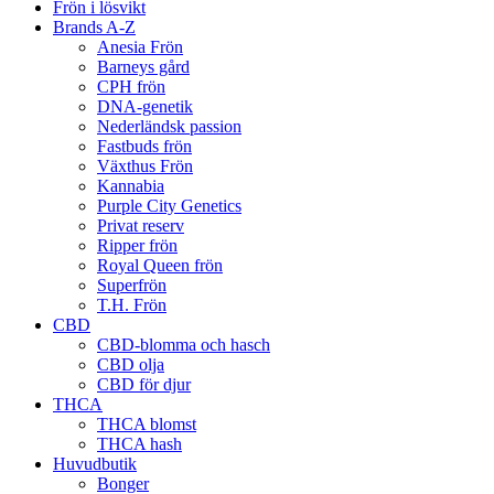
Frön i lösvikt
Brands A-Z
Anesia Frön
Barneys gård
CPH frön
DNA-genetik
Nederländsk passion
Fastbuds frön
Växthus Frön
Kannabia
Purple City Genetics
Privat reserv
Ripper frön
Royal Queen frön
Superfrön
T.H. Frön
CBD
CBD-blomma och hasch
CBD olja
CBD för djur
THCA
THCA blomst
THCA hash
Huvudbutik
Bonger