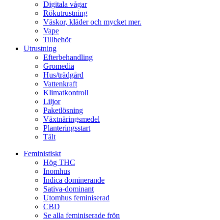
Digitala vågar
Rökutrustning
Väskor, kläder och mycket mer.
Vape
Tillbehör
Utrustning
Efterbehandling
Gromedia
Hus/trädgård
Vattenkraft
Klimatkontroll
Liljor
Paketlösning
Växtnäringsmedel
Planteringsstart
Tält
Feministiskt
Hög THC
Inomhus
Indica dominerande
Sativa-dominant
Utomhus feminiserad
CBD
Se alla feminiserade frön