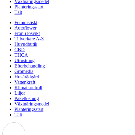
Växtnäringsmedel
Planteringsstart
Tält
Feministiskt
Autoflower
Frön i lösvikt
Tillverkare A-Z
Huvudbutik
CBD
THCA
Utrustning
Efterbehandling
Gromedia
Hus/trädgård
Vattenkraft
Klimatkontroll
Liljor
Paketlösning
Växtnäringsmedel
Planteringsstart
Tält