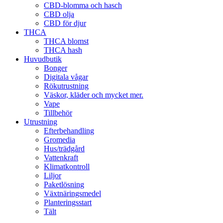
CBD-blomma och hasch
CBD olja
CBD för djur
THCA
THCA blomst
THCA hash
Huvudbutik
Bonger
Digitala vågar
Rökutrustning
Väskor, kläder och mycket mer.
Vape
Tillbehör
Utrustning
Efterbehandling
Gromedia
Hus/trädgård
Vattenkraft
Klimatkontroll
Liljor
Paketlösning
Växtnäringsmedel
Planteringsstart
Tält