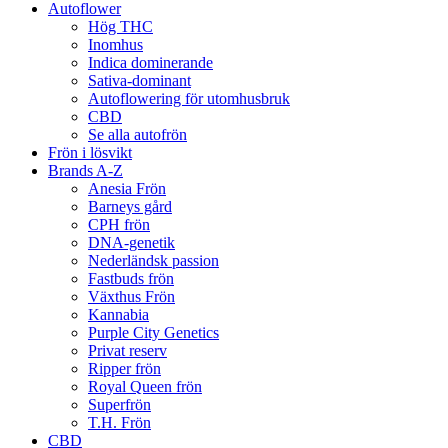
Autoflower
Hög THC
Inomhus
Indica dominerande
Sativa-dominant
Autoflowering för utomhusbruk
CBD
Se alla autofrön
Frön i lösvikt
Brands A-Z
Anesia Frön
Barneys gård
CPH frön
DNA-genetik
Nederländsk passion
Fastbuds frön
Växthus Frön
Kannabia
Purple City Genetics
Privat reserv
Ripper frön
Royal Queen frön
Superfrön
T.H. Frön
CBD