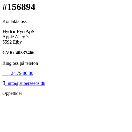
#156894
Kontakta oss
Hydro-Fyn ApS
Apple Alley 3
5592 Ejby
CVR: 40337466
Ring oss på telefon
+45
24 79 80 80
info@superseeds.dk
Öppettider
Måndag:
11.00 - 18.00
Tisdag:
11.00 - 18.00
Onsdag:
11.00 - 18.00
Torsdag:
11.00 - 18.00
Fredag:
11.00 - 16.00