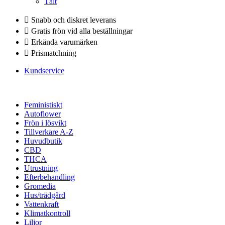
Tält
Snabb och diskret leverans
Gratis frön vid alla beställningar
Erkända varumärken
Prismatchning
Kundservice
Feministiskt
Autoflower
Frön i lösvikt
Tillverkare A-Z
Huvudbutik
CBD
THCA
Utrustning
Efterbehandling
Gromedia
Hus/trädgård
Vattenkraft
Klimatkontroll
Liljor