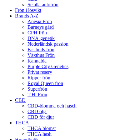
Se alla autofrön
Frön i lösvikt
Brands A-Z
Anesia Frön
Barneys gård
CPH frön
DNA-genetik
Nederländsk passion
Fastbuds frön
Växthus Frön
Kannabia
Purple City Genetics
Privat reserv
Ripper frön
Royal Queen frön
Superfrön
T.H. Frön
CBD
CBD-blomma och hasch
CBD olja
CBD för djur
THCA
THCA blomst
THCA hash
Huvudbutik