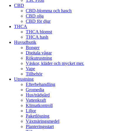
T.H. Frön
CBD
CBD-blomma och hasch
CBD olja
CBD för djur
THCA
THCA blomst
THCA hash
Huvudbutik
Bonger
Digitala vågar
Rökutrustning
Väskor, kläder och mycket mer.
Vape
Tillbehör
Utrustning
Efterbehandling
Gromedia
Hus/trädgård
Vattenkraft
Klimatkontroll
Liljor
Paketlösning
Växtnäringsmedel
Planteringsstart