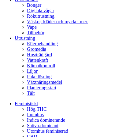
Bonger
Digitala vågar
Rökutrustning
Väskor, kläder och mycket mer.
Vape
Tillbehör
Utrustning
Efterbehandling
Gromedia
Hus/trädgård
Vattenkraft
Klimatkontroll
Liljor
Paketlösning
Växtnäringsmedel
Planteringsstart
Tält
Feministiskt
Hög THC
Inomhus
Indica dominerande
Sativa-dominant
Utomhus feminiserad
CBD