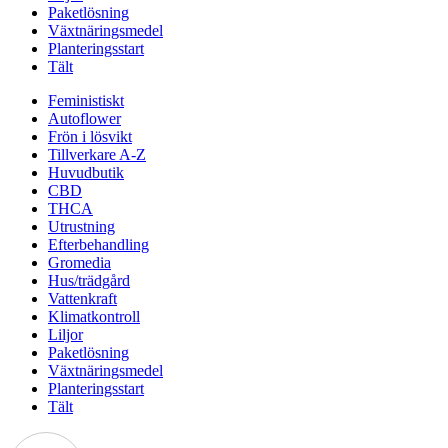
Paketlösning
Växtnäringsmedel
Planteringsstart
Tält
Feministiskt
Autoflower
Frön i lösvikt
Tillverkare A-Z
Huvudbutik
CBD
THCA
Utrustning
Efterbehandling
Gromedia
Hus/trädgård
Vattenkraft
Klimatkontroll
Liljor
Paketlösning
Växtnäringsmedel
Planteringsstart
Tält