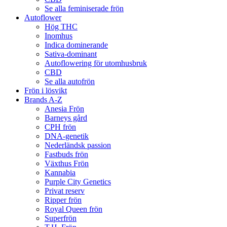
Se alla feminiserade frön
Autoflower
Hög THC
Inomhus
Indica dominerande
Sativa-dominant
Autoflowering för utomhusbruk
CBD
Se alla autofrön
Frön i lösvikt
Brands A-Z
Anesia Frön
Barneys gård
CPH frön
DNA-genetik
Nederländsk passion
Fastbuds frön
Växthus Frön
Kannabia
Purple City Genetics
Privat reserv
Ripper frön
Royal Queen frön
Superfrön