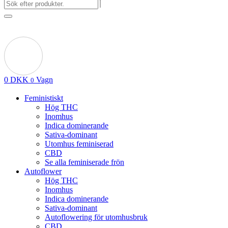
0
DKK
Vagn
0
Feministiskt
Hög THC
Inomhus
Indica dominerande
Sativa-dominant
Utomhus feminiserad
CBD
Se alla feminiserade frön
Autoflower
Hög THC
Inomhus
Indica dominerande
Sativa-dominant
Autoflowering för utomhusbruk
CBD