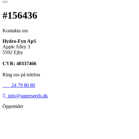
#156436
Kontakta oss
Hydro-Fyn ApS
Apple Alley 3
5592 Ejby
CVR: 40337466
Ring oss på telefon
+45
24 79 80 80
info@superseeds.dk
Öppettider
Måndag:
11.00 - 18.00
Tisdag:
11.00 - 18.00
Onsdag:
11.00 - 18.00
Torsdag:
11.00 - 18.00