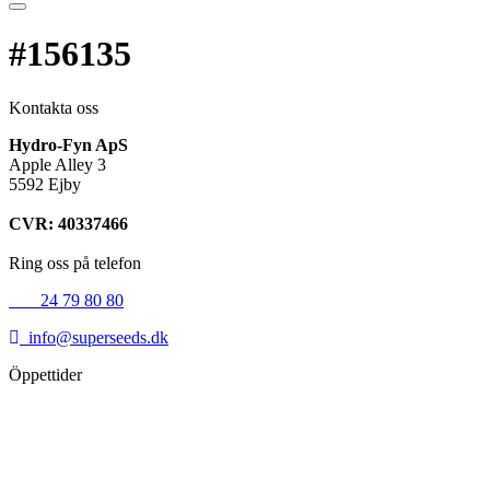
#156135
Kontakta oss
Hydro-Fyn ApS
Apple Alley 3
5592 Ejby
CVR: 40337466
Ring oss på telefon
+45
24 79 80 80
info@superseeds.dk
Öppettider
Måndag:
11.00 - 18.00
Tisdag:
11.00 - 18.00
Onsdag:
11.00 - 18.00
Torsdag:
11.00 - 18.00