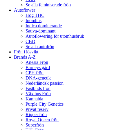
Se alla feminiserade frön
Autoflower
Hög THC
Inomhus
Indica dominerande
Sativa-dominant
Autoflowering för utomhusbruk
CBD
Se alla autofrön
Frön i lösvikt
Brands A-Z
Anesia Frön
Barneys gård
CPH frön
DNA-genetik
Nederländsk passion
Fastbuds frön
Växthus Frön
Kannabia
Purple City Genetics
Privat reserv
Ripper frön
Royal Queen frön
Superfrön