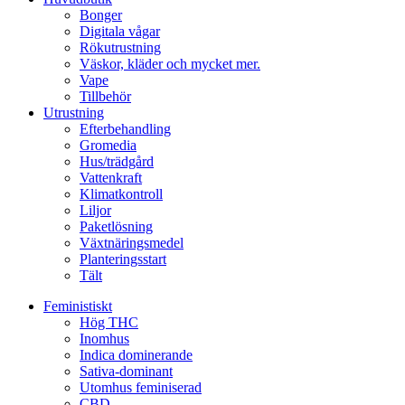
Bonger
Digitala vågar
Rökutrustning
Väskor, kläder och mycket mer.
Vape
Tillbehör
Utrustning
Efterbehandling
Gromedia
Hus/trädgård
Vattenkraft
Klimatkontroll
Liljor
Paketlösning
Växtnäringsmedel
Planteringsstart
Tält
Feministiskt
Hög THC
Inomhus
Indica dominerande
Sativa-dominant
Utomhus feminiserad
CBD