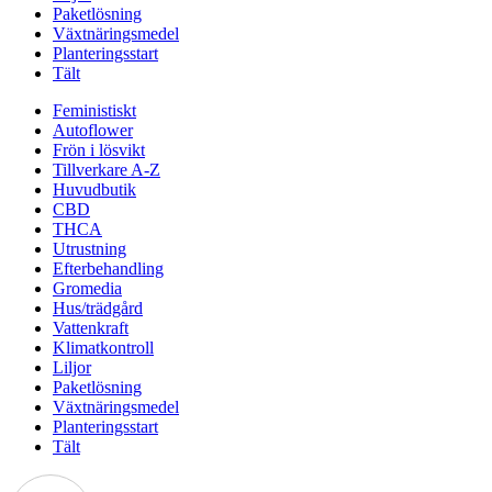
Paketlösning
Växtnäringsmedel
Planteringsstart
Tält
Feministiskt
Autoflower
Frön i lösvikt
Tillverkare A-Z
Huvudbutik
CBD
THCA
Utrustning
Efterbehandling
Gromedia
Hus/trädgård
Vattenkraft
Klimatkontroll
Liljor
Paketlösning
Växtnäringsmedel
Planteringsstart
Tält