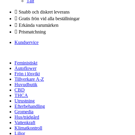
Tält
Snabb och diskret leverans
Gratis frön vid alla beställningar
Erkända varumärken
Prismatchning
Kundservice
Feministiskt
Autoflower
Frön i lösvikt
Tillverkare A-Z
Huvudbutik
CBD
THCA
Utrustning
Efterbehandling
Gromedia
Hus/trädgård
Vattenkraft
Klimatkontroll
Liljor