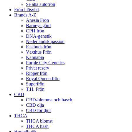
Se alla autofrön
Frön i lösvikt
Brands A-Z
Anesia Frön
Barneys gård
CPH frön
DNA-genetik
Nederländsk passion
Fastbuds frön
Växthus Frön
Kannabia
Purple City Genetics
Privat reserv
Ripper frön
Royal Queen frön
Superfrön
T.H. Frön
CBD
CBD-blomma och hasch
CBD olja
CBD för djur
THCA
THCA blomst
THCA hash
Huvudbutik