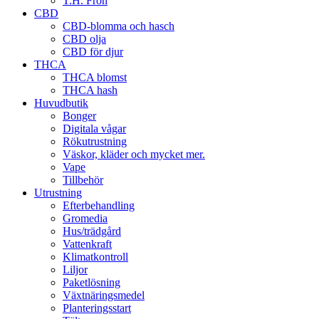
T.H. Frön
CBD
CBD-blomma och hasch
CBD olja
CBD för djur
THCA
THCA blomst
THCA hash
Huvudbutik
Bonger
Digitala vågar
Rökutrustning
Väskor, kläder och mycket mer.
Vape
Tillbehör
Utrustning
Efterbehandling
Gromedia
Hus/trädgård
Vattenkraft
Klimatkontroll
Liljor
Paketlösning
Växtnäringsmedel
Planteringsstart