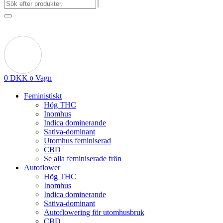
0
DKK
Vagn
0
Feministiskt
Hög THC
Inomhus
Indica dominerande
Sativa-dominant
Utomhus feminiserad
CBD
Se alla feminiserade frön
Autoflower
Hög THC
Inomhus
Indica dominerande
Sativa-dominant
Autoflowering för utomhusbruk
CBD